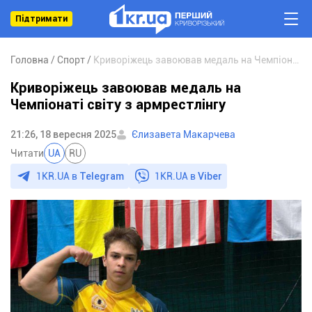
Підтримати
Головна
Спорт
Криворіжець завоював медаль на Чемпіонаті світу з армрестлінгу
Криворіжець завоював медаль на
Чемпіонаті світу з армрестлінгу
21:26, 18 вересня 2025
Єлизавета Макарчева
Читати
UA
RU
1KR.UA в
Telegram
1KR.UA в
Viber