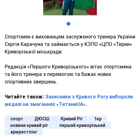
Спортсмен є вихованцем заслуженого тренера України
Сергія Карачуна та займається у КЗПО «ЦПО «Терни»
Криворізької міськради.
Редакція «Першого Криворізького» вітає спортсмена
та його тренера з перемогою та бажає нових
спортивних звершень.
Читайте також:
Захисники з Кривого Рогу вибороли
медалі на змаганнях «ТитаниUA»
.
спорт
ДЮСШ
Кривий Ріг
1кр
новини кривий ріг
перший криворізький
армрестлінг