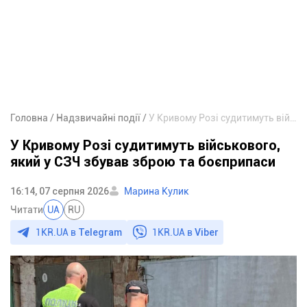
Головна
Надзвичайні події
У Кривому Розі судитимуть військового, який у СЗЧ збував зброю та боєприпаси
У Кривому Розі судитимуть військового,
який у СЗЧ збував зброю та боєприпаси
16:14, 07 серпня 2026
Марина Кулик
Читати
UA
RU
1KR.UA в
Telegram
1KR.UA в
Viber