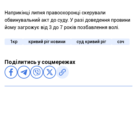
Наприкінці липня правоохоронці скерували
обвинувальний акт до суду. У разі доведення провини
йому загрожує від 3 до 7 років позбавлення волі.
1кр
кривий ріг новини
суд кривий ріг
сзч
Поділитись у соцмережах