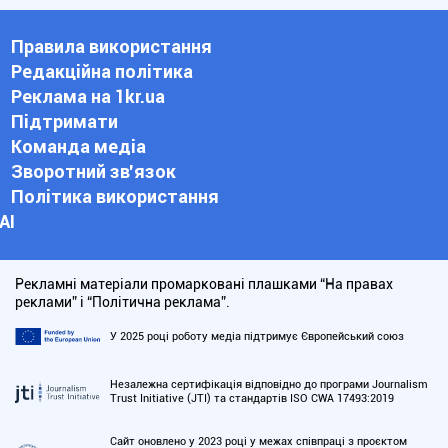
Правила використання
Редакційна політика
Реклама на 1kr.ua
Підтримати
Команда медіа
Зворотний зв'язок
Політика використання
АІ
Рекламні матеріали промарковані плашками “На правах
реклами” і “Політична реклама”.
У 2025 році роботу медіа підтримує Європейський союз
Незалежна сертифікація відповідно до програми Journalism
Trust Initiative (JTI) та стандартів ISO CWA 17493:2019
Сайт оновлено у 2023 році у межах співпраці з проєктом