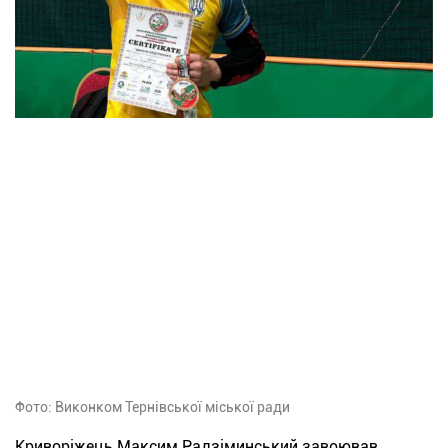
Фото: Виконком Тернівської міської ради
Криворіжець Максим Радзіминський завоював