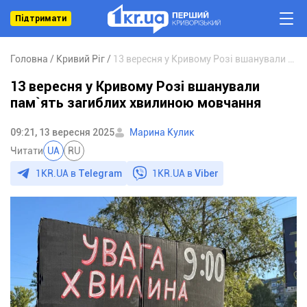
Підтримати
Головна
Кривий Ріг
13 вересня у Кривому Розі вшанували пам`ять загиблих хвилиною мовчання
13 вересня у Кривому Розі вшанували
пам`ять загиблих хвилиною мовчання
09:21, 13 вересня 2025
Марина Кулик
Читати
UA
RU
1KR.UA в
Telegram
1KR.UA в
Viber