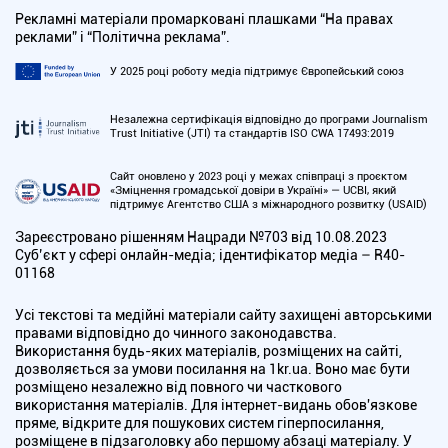
Рекламні матеріали промарковані плашками “На правах
реклами” і “Політична реклама”.
У 2025 році роботу медіа підтримує Європейський союз
Незалежна сертифікація відповідно до програми Journalism
Trust Initiative (JTI) та стандартів ISO CWA 17493:2019
Сайт оновлено у 2023 році у межах співпраці з проєктом
«Зміцнення громадської довіри в Україні» — UCBI, який
підтримує Агентство США з міжнародного розвитку (USAID)
Зареєстровано рішенням Нацради №703 від 10.08.2023
Cуб’єкт у сфері онлайн-медіа; ідентифікатор медіа – R40-
01168
Усі текстові та медійні матеріали сайту захищені авторськими
правами відповідно до чинного законодавства.
Використання будь-яких матеріалів, розміщених на сайті,
дозволяється за умови посилання на 1kr.ua. Воно має бути
розміщено незалежно від повного чи часткового
використання матеріалів. Для інтернет-видань обов'язкове
пряме, відкрите для пошукових систем гіперпосилання,
розміщене в підзаголовку або першому абзаці матеріалу. У