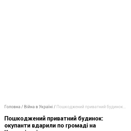
Головна
Війна в Україні
Пошкоджений приватний будинок: окупанти вдарили по громаді на Криворіжжі
Пошкоджений приватний будинок:
окупанти вдарили по громаді на