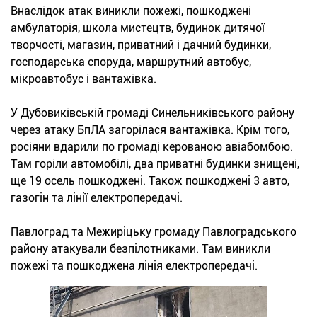
Внаслідок атак виникли пожежі, пошкоджені
амбулаторія, школа мистецтв, будинок дитячої
творчості, магазин, приватний і дачний будинки,
господарська споруда, маршрутний автобус,
мікроавтобус і вантажівка.
У Дубовиківській громаді Синельниківського району
через атаку БпЛА загорілася вантажівка. Крім того,
росіяни вдарили по громаді керованою авіабомбою.
Там горіли автомобілі, два приватні будинки знищені,
ще 19 осель пошкоджені. Також пошкоджені 3 авто,
газогін та лінії електропередачі.
Павлоград та Межиріцьку громаду Павлоградського
району атакували безпілотниками. Там виникли
пожежі та пошкоджена лінія електропередачі.