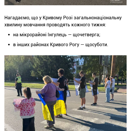
Нагадаємо, що у Кривому Розі загальнонаціональну
хвилину мовчання проводять кожного тижня:
на мікрорайоні Інгулець — щочетверга;
в інших районах Кривого Рогу — щосуботи.