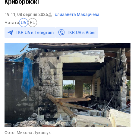
Криворіжжі
19:11, 08 серпня 2026
Єлизавета Макарчева
Читати
UA
RU
1KR.UA в
Telegram
1KR.UA в
Viber
Фото: Микола Лукашук