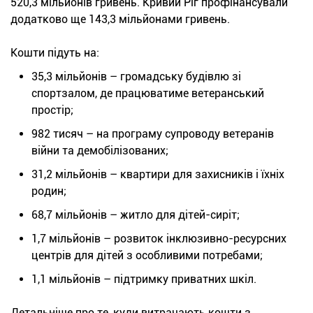
520,3 мільйонів гривень. Кривий Ріг профінансували
додатково ще 143,3 мільйонами гривень.
Кошти підуть на:
35,3 мільйонів – громадську будівлю зі
спортзалом, де працюватиме ветеранський
простір;
982 тисяч – на програму супроводу ветеранів
війни та демобілізованих;
31,2 мільйонів – квартири для захисників і їхніх
родин;
68,7 мільйонів – житло для дітей-сиріт;
1,7 мільйонів – розвиток інклюзивно-ресурсних
центрів для дітей з особливими потребами;
1,1 мільйонів – підтримку приватних шкіл.
Детальніше про те, куди витрачають кошти з