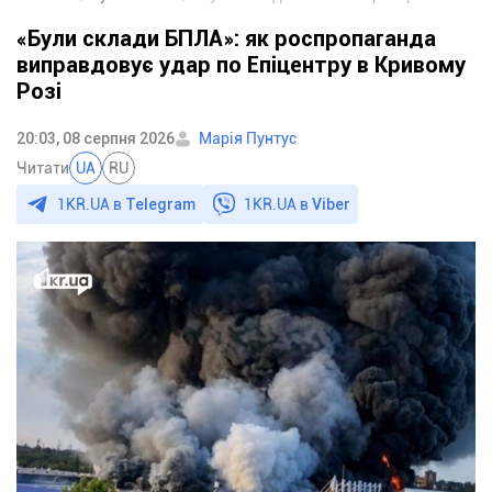
«Були склади БПЛА»: як роспропаганда
виправдовує удар по Епіцентру в Кривому
Розі
20:03, 08 серпня 2026
Марія Пунтус
Читати
UA
RU
1KR.UA в
Telegram
1KR.UA в
Viber