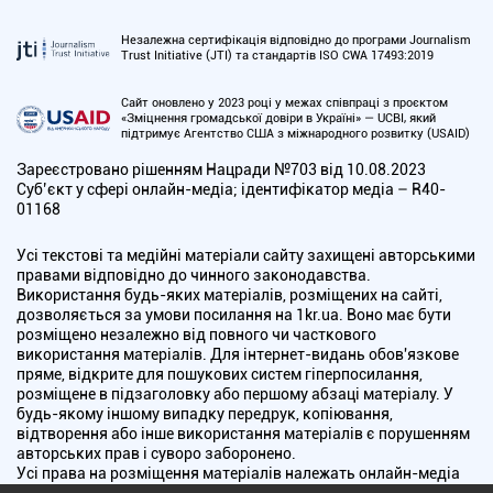
Незалежна сертифікація відповідно до програми Journalism
Trust Initiative (JTI) та стандартів ISO CWA 17493:2019
Сайт оновлено у 2023 році у межах співпраці з проєктом
«Зміцнення громадської довіри в Україні» — UCBI, який
підтримує Агентство США з міжнародного розвитку (USAID)
Зареєстровано рішенням Нацради №703 від 10.08.2023
Cуб’єкт у сфері онлайн-медіа; ідентифікатор медіа – R40-
01168
Усі текстові та медійні матеріали сайту захищені авторськими
правами відповідно до чинного законодавства.
Використання будь-яких матеріалів, розміщених на сайті,
дозволяється за умови посилання на 1kr.ua. Воно має бути
розміщено незалежно від повного чи часткового
використання матеріалів. Для інтернет-видань обов'язкове
пряме, відкрите для пошукових систем гіперпосилання,
розміщене в підзаголовку або першому абзаці матеріалу. У
будь-якому іншому випадку передрук, копіювання,
відтворення або інше використання матеріалів є порушенням
авторських прав і суворо заборонено.
Усі права на розміщення матеріалів належать онлайн-медіа