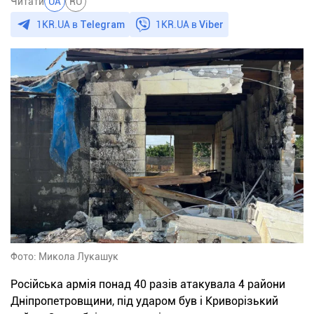
Читати
UA
RU
1KR.UA в
Telegram
1KR.UA в
Viber
Фото: Микола Лукашук
Російська армія понад 40 разів атакувала 4 райони
Дніпропетровщини, під ударом був і Криворізький