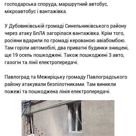
господарська споруда, маршрутний автобус,
мікроавтобус і вантажівка.
У Дубовиківській громаді Синельниківського району
через атаку БпЛА загорілася вантажівка. Крім того,
росіяни вдарили по громаді керованою авіабомбою.
Там горіли автомобілі, два приватні будинки знищені,
ще 19 осель пошкоджені. Також пошкоджені 3 авто,
газогін та лінії електропередачі.
Павлоград та Межиріцьку громаду Павлоградського
району атакували безпілотниками. Там виникли
пожежі та пошкоджена лінія електропередачі.