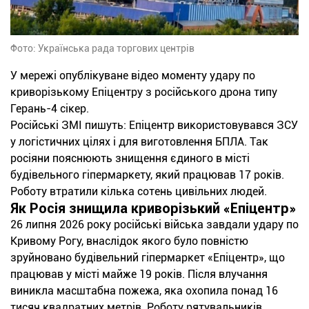
Фото: Українська рада торгових центрів
У мережі опублікуване відео моменту удару по
криворізькому Епіцентру з російського дрона типу
Герань-4 сікер.
Російські ЗМІ пишуть: Епіцентр використовувався ЗСУ
у логістичних цілях і для виготовлення БПЛА. Так
росіяни пояснюють знищення єдиного в місті
будівельного гіпермаркету, який працював 17 років.
Роботу втратили кілька сотень цивільних людей.
Як Росія знищила криворізький «Епіцентр»
26 липня 2026 року російські війська завдали удару по
Кривому Рогу, внаслідок якого було повністю
зруйновано будівельний гіпермаркет «Епіцентр», що
працював у місті майже 19 років. Після влучання
виникла масштабна пожежа, яка охопила понад 16
тисяч квадратних метрів. Роботу рятувальників