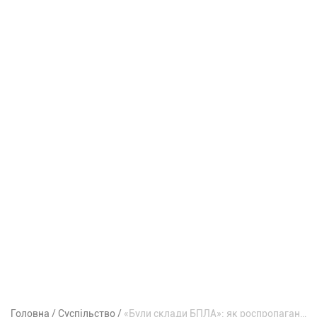
Головна
Суспільство
«Були склади БПЛА»: як роспропаганда виправдовує удар по Епіцентру в Кривому Розі