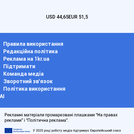
USD
44,65
EUR
51,5
Правила використання
Редакційна політика
Реклама на 1kr.ua
Підтримати
Команда медіа
Зворотний зв'язок
Політика використання
АІ
Рекламні матеріали промарковані плашками “На правах
реклами” і “Політична реклама”.
У 2025 році роботу медіа підтримує Європейський союз