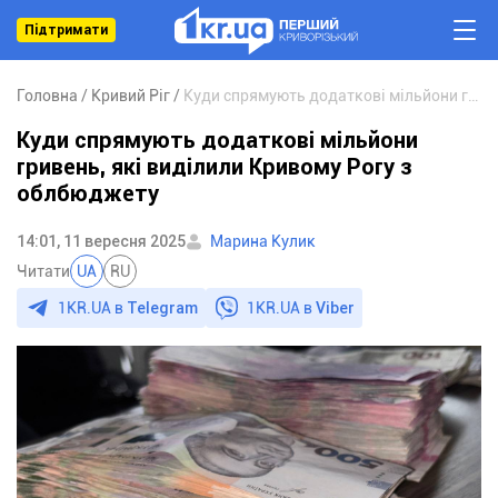
Підтримати
Головна
Кривий Ріг
Куди спрямують додаткові мільйони гривень, які виділили Кривому Рогу з облбюджету
Куди спрямують додаткові мільйони
гривень, які виділили Кривому Рогу з
облбюджету
14:01, 11 вересня 2025
Марина Кулик
Читати
UA
RU
1KR.UA в
Telegram
1KR.UA в
Viber