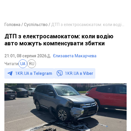
Головна
Суспільство
ДТП з електросамокатом: коли водію авто можуть компенсувати збитки
ДТП з електросамокатом: коли водію
авто можуть компенсувати збитки
21:01, 08 серпня 2026
Єлизавета Макарчева
Читати
UA
RU
1KR.UA в
Telegram
1KR.UA в
Viber