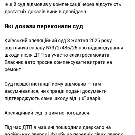
іншій суд відмовив у компенсації через відсутність
достатніх доказів вини відповідача.
Які докази переконали суд
Київський апеляційний суд 8 жовтня 2025 року
розглянув справу №372/485/25 про відшкодування
шкоди після ДТП за участю електросамоката.
Власник авто просив компенсувати витрати на
ремонт.
Суд першої інстанції йому відмовив — там
засумнівалися, чи справді подані документи
підтверджують саме шкоду від цієї аварії.
Апеляційний суд із цим не погодився.
Під час ДТП в машині пошкодили дзеркало на
водійських дверях і фарбу на передніх лівих дверях.