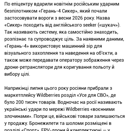
По епіцентру вдарили новітнім російським ударним
безпілотником «Герань-4 Сикер», який почали
застосовувати вороги з весни 2026 року. Назва
«Сикер» походить від англійського seeker («шукач»).
Так називають систему, яка самостійно знаходить,
розпізнає та супроводжує ціль. За наявними даними,
«Герань-4» використовує машинний зір для
візуального захоплення та наведення на об'єкти, а
також може передавати оператору зображення через
дрони-ретранслятори для коригування польоту й
вибору цілі.
Наприкінці липня цього року росіяни прибрали з
маркетплейсу Wildberries розділ «Усе для СВО», де
було 200 тисяч товарів. Водночас на росії називають
українські удари по мережі Wildberries «воєнними
злочинами». Попри це, військові товари залишаються
у продажу. Бронежилети та шоломи розміщені в
розділі «Спорт», FPV-дрони й комплектуючі — у