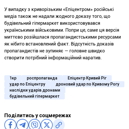
У випадку з криворізьким «Епіцентром» російські
медіа також не надали жодного доказу того, що
будівельний гіпермаркет використовувався
українськими військовими. Попри це, саме ця версія
миттєво розійшлася пропагандистськими ресурсами
як нібито встановлений факт. Відсутність доказів
пропагандистів не зупиняє — головне швидко
створити потрібний інформаційний наратив.
1кр
роспропаганда
Епіцентр Кривий Ріг
удар по Епіцентру
дроновий удар по Кривому Рогу
наслідки ударів дронами
будівельний гіпермаркет
Поділитись у соцмережах