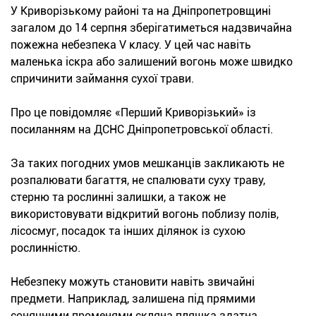
У Криворізькому районі та на Дніпропетровщині
загалом до 14 серпня зберігатиметься надзвичайна
пожежна небезпека V класу. У цей час навіть
маленька іскра або залишений вогонь може швидко
спричинити займання сухої трави.
Про це повідомляє «Перший Криворізький» із
посиланням на ДСНС Дніпропетровської області.
За таких погодних умов мешканців закликають не
розпалювати багаття, не спалювати суху траву,
стерню та рослинні залишки, а також не
використовувати відкритий вогонь поблизу полів,
лісосмуг, посадок та інших ділянок із сухою
рослинністю.
Небезпеку можуть становити навіть звичайні
предмети. Наприклад, залишена під прямими
сонячними променями скляна пляшка здатна