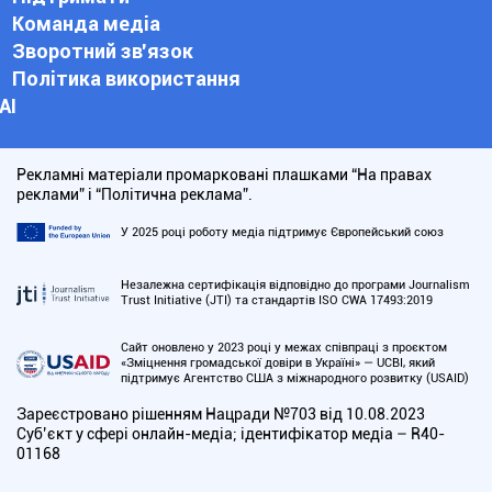
Команда медіа
Зворотний зв'язок
Політика використання
АІ
Рекламні матеріали промарковані плашками “На правах
реклами” і “Політична реклама”.
У 2025 році роботу медіа підтримує Європейський союз
Незалежна сертифікація відповідно до програми Journalism
Trust Initiative (JTI) та стандартів ISO CWA 17493:2019
Сайт оновлено у 2023 році у межах співпраці з проєктом
«Зміцнення громадської довіри в Україні» — UCBI, який
підтримує Агентство США з міжнародного розвитку (USAID)
Зареєстровано рішенням Нацради №703 від 10.08.2023
Cуб’єкт у сфері онлайн-медіа; ідентифікатор медіа – R40-
01168