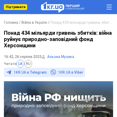
Підтримати
Головна
Війна в Україні
Понад 434 мільярди гривень збитків: війна руйнує природно-заповідний фонд Херсонщини
Понад 434 мільярди гривень збитків: війна
руйнує природно-заповідний фонд
Херсонщини
16:42, 26 серпня 2025
Альона Музика
Читати
UA
RU
1KR.UA в
Telegram
1KR.UA в
Viber