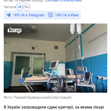
09:08, 10 серпня 2026
Єлизавета Макарчева
Читати
UA
RU
1KR.UA в
Telegram
1KR.UA в
Viber
Фото: Перший Криворізький (ілюстрація)
В Україні запровадили єдині критерії, за якими лікарі