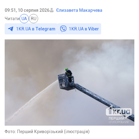
09:51, 10 серпня 2026
Єлизавета Макарчева
Читати
UA
RU
1KR.UA в
Telegram
1KR.UA в
Viber
Фото: Перший Криворізький (ілюстрація)