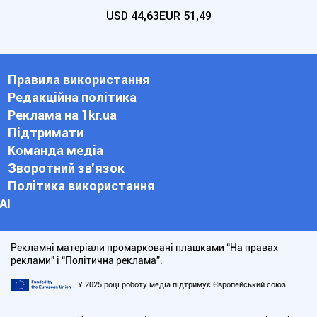
USD
44,63
EUR
51,49
Правила використання
Редакційна політика
Реклама на 1kr.ua
Підтримати
Команда медіа
Зворотний зв'язок
Політика використання
АІ
Рекламні матеріали промарковані плашками “На правах
реклами” і “Політична реклама”.
У 2025 році роботу медіа підтримує Європейський союз