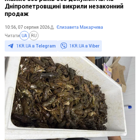
Дніпропетровщині викрили незаконний
продаж
10:56, 07 серпня 2026
Єлизавета Макарчева
Читати
UA
RU
1KR.UA в
Telegram
1KR.UA в
Viber