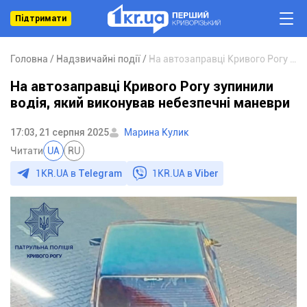
Підтримати
Головна
Надзвичайні події
На автозаправці Кривого Рогу зупинили водія, який виконував небезпечні маневри
На автозаправці Кривого Рогу зупинили
водія, який виконував небезпечні маневри
17:03, 21 серпня 2025
Марина Кулик
Читати
UA
RU
1KR.UA в
Telegram
1KR.UA в
Viber