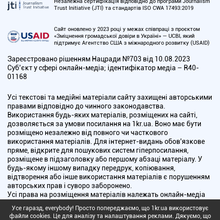
Незалежна сертифікація відповідно до програми Journalism
Trust Initiative (JTI) та стандартів ISO CWA 17493:2019
Сайт оновлено у 2023 році у межах співпраці з проєктом
«Зміцнення громадської довіри в Україні» — UCBI, який
підтримує Агентство США з міжнародного розвитку (USAID)
Зареєстровано рішенням Нацради №703 від 10.08.2023
Cуб’єкт у сфері онлайн-медіа; ідентифікатор медіа – R40-
01168
Усі текстові та медійні матеріали сайту захищені авторськими
правами відповідно до чинного законодавства.
Використання будь-яких матеріалів, розміщених на сайті,
дозволяється за умови посилання на 1kr.ua. Воно має бути
розміщено незалежно від повного чи часткового
використання матеріалів. Для інтернет-видань обов'язкове
пряме, відкрите для пошукових систем гіперпосилання,
розміщене в підзаголовку або першому абзаці матеріалу. У
будь-якому іншому випадку передрук, копіювання,
відтворення або інше використання матеріалів є порушенням
авторських прав і суворо заборонено.
Усі права на розміщення матеріалів належать онлайн-медіа
"Перший Криворізький". Медіа зареєстроване Національною
Усе гаразд, everybody! Просто попереджаємо, що 1kr.ua використовує
радою України з питань телебачення і радіомовлення.
файли cookies. Це для аналізу та налаштування реклами. Дякуємо, що