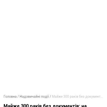
Головна
Надзвичайні події
Майже 300 раків без документів: на Дніпропетровщині викрили незаконний продаж
Майже 300 раків без документів: на