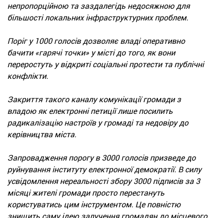
непропорційною та заздалегідь недосяжною для
більшості локальних інфраструктурних проблем.
Поріг у 1000 голосів дозволяє владі оперативно
бачити «гарячі точки» у місті до того, як вони
переростуть у відкриті соціальні протести та публічні
конфлікти.
Закриття такого каналу комунікації громади з
владою як електронні петиції лише посилить
радикалізацію настроїв у громаді та недовіру до
керівництва міста.
Запровадження порогу в 3000 голосів призведе до
руйнування інституту електронної демократії. В силу
усвідомлення нереальності збору 3000 підписів за 3
місяці жителі громади просто перестануть
користуватись цим інструментом. Це повністю
знищить саму ідею залучення громадян до місцевого