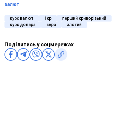
валют
.
курс валют
1кр
перший криворізький
курс долара
євро
злотий
Поділитись у соцмережах