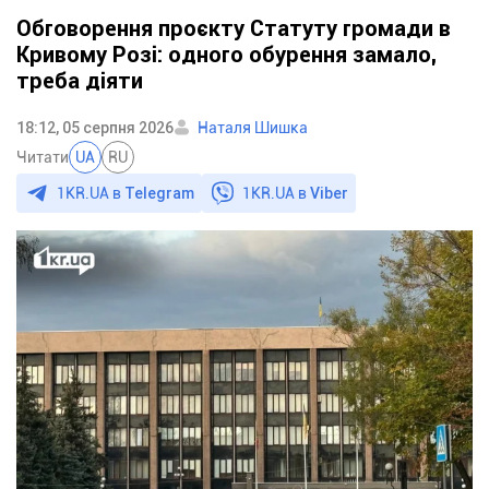
Обговорення проєкту Статуту громади в
Кривому Розі: одного обурення замало,
треба діяти
18:12, 05 серпня 2026
Наталя Шишка
Читати
UA
RU
1KR.UA в
Telegram
1KR.UA в
Viber