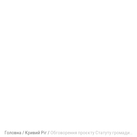
Головна
Кривий Ріг
Обговорення проєкту Статуту громади в Кривому Розі: одного обурення замало, треба діяти