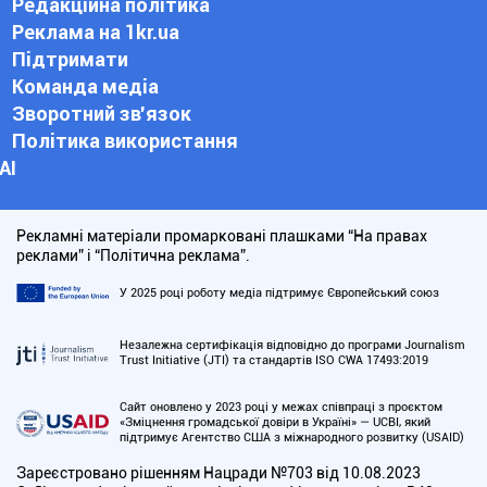
Редакційна політика
Реклама на 1kr.ua
Підтримати
Команда медіа
Зворотний зв'язок
Політика використання
АІ
Рекламні матеріали промарковані плашками “На правах
реклами” і “Політична реклама”.
У 2025 році роботу медіа підтримує Європейський союз
Незалежна сертифікація відповідно до програми Journalism
Trust Initiative (JTI) та стандартів ISO CWA 17493:2019
Сайт оновлено у 2023 році у межах співпраці з проєктом
«Зміцнення громадської довіри в Україні» — UCBI, який
підтримує Агентство США з міжнародного розвитку (USAID)
Зареєстровано рішенням Нацради №703 від 10.08.2023