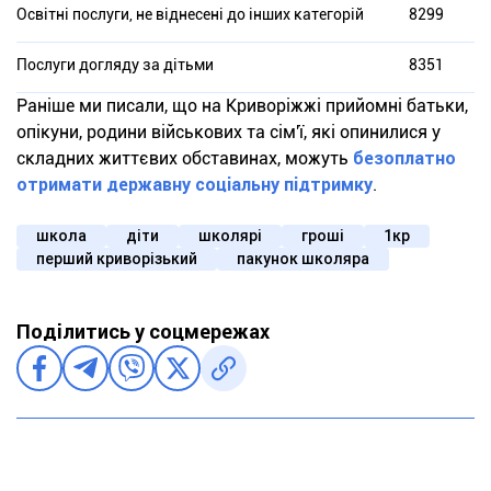
Освітні послуги, не віднесені до інших категорій
8299
Послуги догляду за дітьми
8351
Раніше ми писали, що на Криворіжжі прийомні батьки,
опікуни, родини військових та сім'ї, які опинилися у
складних життєвих обставинах, можуть
безоплатно
отримати державну соціальну підтримку
.
школа
діти
школярі
гроші
1кр
перший криворізький
пакунок школяра
Поділитись у соцмережах