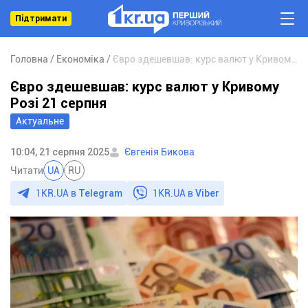
Підтримати
Головна
Економіка
Євро здешевшав: курс валют у Кривому Розі 21 серпня
Євро здешевшав: курс валют у Кривому
Розі 21 серпня
Актуальне
10:04, 21 серпня 2025
Євгенія Бикова
Читати
UA
RU
1KR.UA в
Telegram
1KR.UA в
Viber