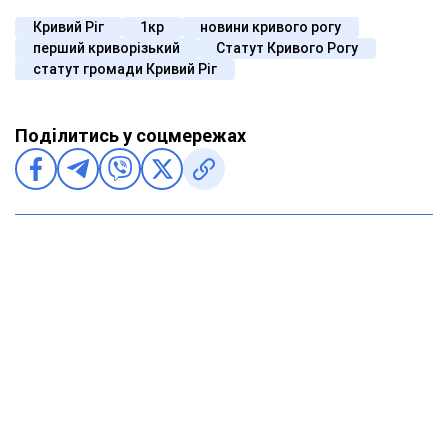
Кривий Ріг
1кр
новини кривого рогу
перший криворізький
Статут Кривого Рогу
статут громади Кривий Ріг
Поділитись у соцмережах