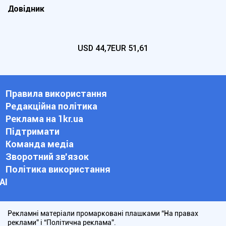
Довідник
USD
44,7
EUR
51,61
Правила використання
Редакційна політика
Реклама на 1kr.ua
Підтримати
Команда медіа
Зворотний зв'язок
Політика використання
АІ
Рекламні матеріали промарковані плашками “На правах
реклами” і “Політична реклама”.