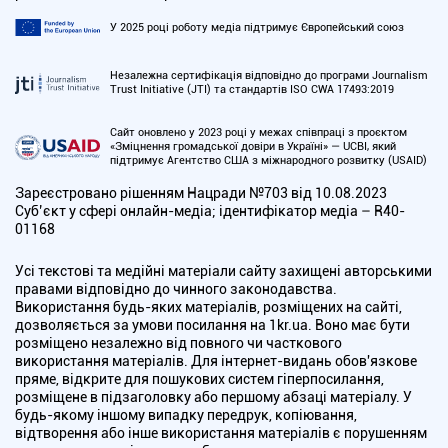
У 2025 році роботу медіа підтримує Європейський союз
Незалежна сертифікація відповідно до програми Journalism
Trust Initiative (JTI) та стандартів ISO CWA 17493:2019
Сайт оновлено у 2023 році у межах співпраці з проєктом
«Зміцнення громадської довіри в Україні» — UCBI, який
підтримує Агентство США з міжнародного розвитку (USAID)
Зареєстровано рішенням Нацради №703 від 10.08.2023
Cуб’єкт у сфері онлайн-медіа; ідентифікатор медіа – R40-
01168
Усі текстові та медійні матеріали сайту захищені авторськими
правами відповідно до чинного законодавства.
Використання будь-яких матеріалів, розміщених на сайті,
дозволяється за умови посилання на 1kr.ua. Воно має бути
розміщено незалежно від повного чи часткового
використання матеріалів. Для інтернет-видань обов'язкове
пряме, відкрите для пошукових систем гіперпосилання,
розміщене в підзаголовку або першому абзаці матеріалу. У
будь-якому іншому випадку передрук, копіювання,
відтворення або інше використання матеріалів є порушенням