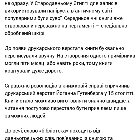
не одразу. У Стародавньому Єгипті для записів
використовували папірус, а в античному світі
популярними були сувої. Середньовічні книги вже
створювали переважно на пергаменті — спеціально
обробленій шкірі.
До появи друкарського верстата книги буквально
переписували вручну. На створення одного примірника
могли піти місяці або навіть роки, тому книги
коштували дуже дорого.
Справжню революцію в книжковій справі спричинив
друкарський верстат Йоганна Гутенберга у 15 столітті.
Книги стало можливо виготовляти значно швидше, а
читання поступово перестало бути привілеєм лише
заможних людей.
До речі, слово «бібліотека» походить від
давньогрецьких слів, пов'язаних із книгою та