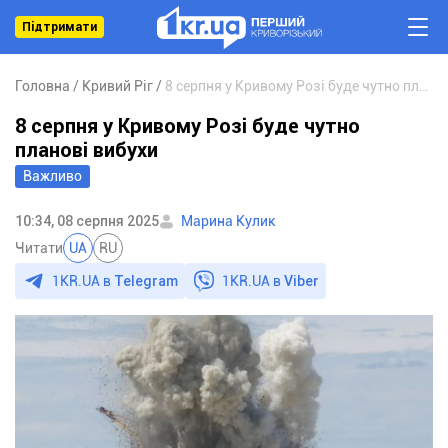
Підтримати
Головна
Кривий Ріг
8 серпня у Кривому Розі буде чутно планові вибухи
8 серпня у Кривому Розі буде чутно
планові вибухи
Важливо
10:34, 08 серпня 2025
Марина Кулик
Читати
UA
RU
1KR.UA в
Telegram
1KR.UA в
Viber