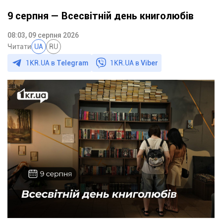
9 серпня — Всесвітній день книголюбів
08:03, 09 серпня 2026
Читати
UA
RU
1KR.UA в
Telegram
1KR.UA в
Viber