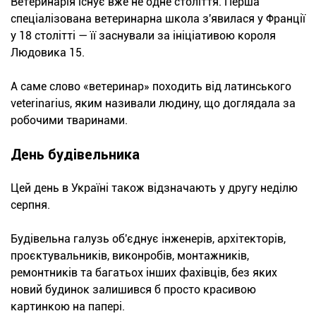
Ветеринарія існує вже не одне століття. Перша
спеціалізована ветеринарна школа з'явилася у Франції
у 18 столітті — її заснували за ініціативою короля
Людовика 15.
А саме слово «ветеринар» походить від латинського
veterinarius, яким називали людину, що доглядала за
робочими тваринами.
День будівельника
Цей день в Україні також відзначають у другу неділю
серпня.
Будівельна галузь об'єднує інженерів, архітекторів,
проєктувальників, виконробів, монтажників,
ремонтників та багатьох інших фахівців, без яких
новий будинок залишився б просто красивою
картинкою на папері.