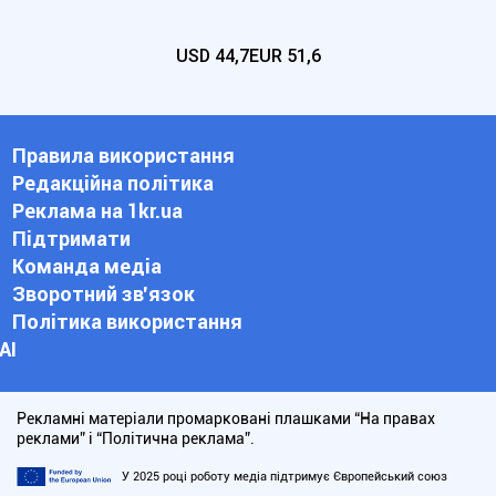
USD
44,7
EUR
51,6
Правила використання
Редакційна політика
Реклама на 1kr.ua
Підтримати
Команда медіа
Зворотний зв'язок
Політика використання
АІ
Рекламні матеріали промарковані плашками “На правах
реклами” і “Політична реклама”.
У 2025 році роботу медіа підтримує Європейський союз