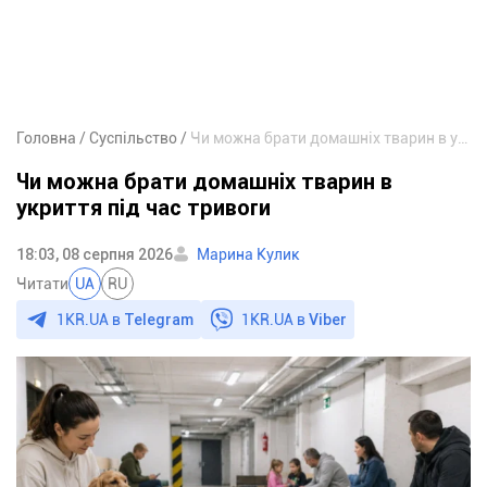
Головна
Суспільство
Чи можна брати домашніх тварин в укриття під час тривоги
Чи можна брати домашніх тварин в
укриття під час тривоги
18:03, 08 серпня 2026
Марина Кулик
Читати
UA
RU
1KR.UA в
Telegram
1KR.UA в
Viber