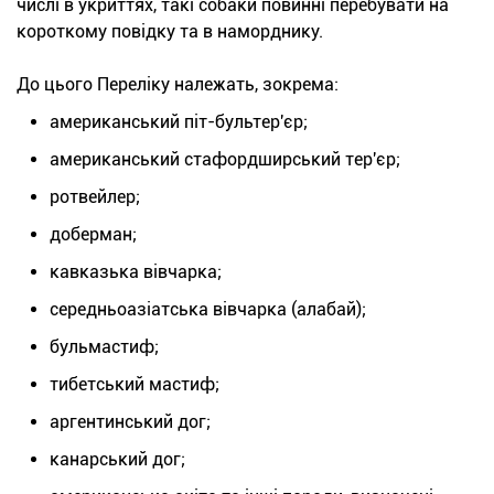
числі в укриттях, такі собаки повинні перебувати на
короткому повідку та в наморднику.
До цього Переліку належать, зокрема:
американський піт-бультер'єр;
американський стафордширський тер'єр;
ротвейлер;
доберман;
кавказька вівчарка;
середньоазіатська вівчарка (алабай);
бульмастиф;
тибетський мастиф;
аргентинський дог;
канарський дог;