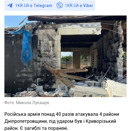
1KR.UA в
Telegram
1KR.UA в
Viber
Фото: Микола Лукашук
Російська армія понад 40 разів атакувала 4 райони
Дніпропетровщини, під ударом був і Криворізький
район. Є загиблі та поранені.