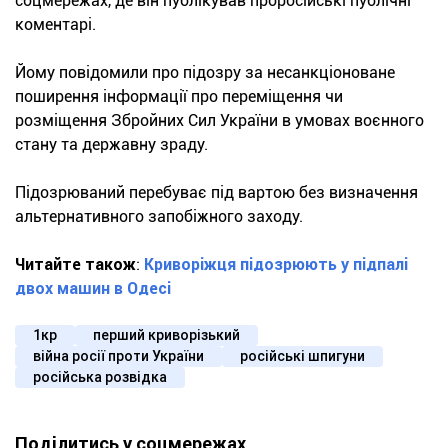
соцмережах, де він публікував проросійські публічні
коментарі.
Йому повідомили про підозру за несанкціоноване
поширення інформації про переміщення чи
розміщення Збройних Сил України в умовах воєнного
стану та державну зраду.
Підозрюваний перебуває під вартою без визначення
альтернативного запобіжного заходу.
Читайте також
:
Криворіжця підозрюють у підпалі
двох машин в Одесі
1кр
перший криворізький
війна росії проти України
російські шпигуни
російська розвідка
Поділитись у соцмережах