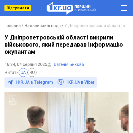
Підтримати
Головна
Надзвичайні події
У Дніпропетровській області викрили військового, який передавав інформацію окупантам
У Дніпропетровській області викрили
військового, який передавав інформацію
окупантам
16:34, 04 серпня 2025
Євгенія Бикова
Читати
UA
RU
1KR.UA в
Telegram
1KR.UA в
Viber