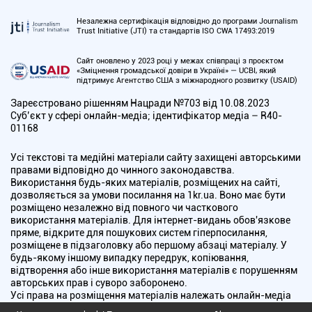
Незалежна сертифікація відповідно до програми Journalism
Trust Initiative (JTI) та стандартів ISO CWA 17493:2019
Сайт оновлено у 2023 році у межах співпраці з проєктом
«Зміцнення громадської довіри в Україні» — UCBI, який
підтримує Агентство США з міжнародного розвитку (USAID)
Зареєстровано рішенням Нацради №703 від 10.08.2023
Cуб’єкт у сфері онлайн-медіа; ідентифікатор медіа – R40-
01168
Усі текстові та медійні матеріали сайту захищені авторськими
правами відповідно до чинного законодавства.
Використання будь-яких матеріалів, розміщених на сайті,
дозволяється за умови посилання на 1kr.ua. Воно має бути
розміщено незалежно від повного чи часткового
використання матеріалів. Для інтернет-видань обов'язкове
пряме, відкрите для пошукових систем гіперпосилання,
розміщене в підзаголовку або першому абзаці матеріалу. У
будь-якому іншому випадку передрук, копіювання,
відтворення або інше використання матеріалів є порушенням
авторських прав і суворо заборонено.
Усі права на розміщення матеріалів належать онлайн-медіа
"Перший Криворізький". Медіа зареєстроване Національною