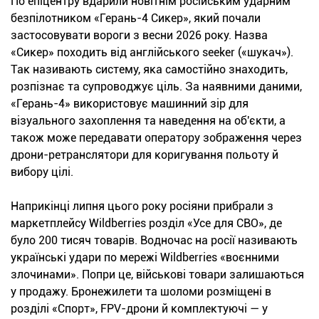
По епіцентру вдарили новітнім російським ударним
безпілотником «Герань-4 Сикер», який почали
застосовувати вороги з весни 2026 року. Назва
«Сикер» походить від англійського seeker («шукач»).
Так називають систему, яка самостійно знаходить,
розпізнає та супроводжує ціль. За наявними даними,
«Герань-4» використовує машинний зір для
візуального захоплення та наведення на об'єкти, а
також може передавати оператору зображення через
дрони-ретранслятори для коригування польоту й
вибору цілі.
Наприкінці липня цього року росіяни прибрали з
маркетплейсу Wildberries розділ «Усе для СВО», де
було 200 тисяч товарів. Водночас на росії називають
українські удари по мережі Wildberries «воєнними
злочинами». Попри це, військові товари залишаються
у продажу. Бронежилети та шоломи розміщені в
розділі «Спорт», FPV-дрони й комплектуючі — у