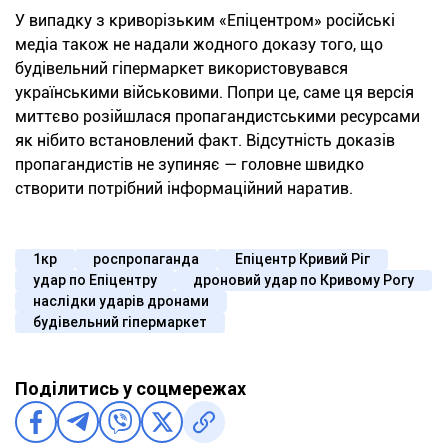
У випадку з криворізьким «Епіцентром» російські
медіа також не надали жодного доказу того, що
будівельний гіпермаркет використовувався
українськими військовими. Попри це, саме ця версія
миттєво розійшлася пропагандистськими ресурсами
як нібито встановлений факт. Відсутність доказів
пропагандистів не зупиняє — головне швидко
створити потрібний інформаційний наратив.
1кр
роспропаганда
Епіцентр Кривий Ріг
удар по Епіцентру
дроновий удар по Кривому Рогу
наслідки ударів дронами
будівельний гіпермаркет
Поділитись у соцмережах