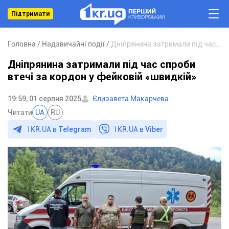
Підтримати
Головна
Надзвичайні події
Дніпрянина затримали під час спроби втечі за кордон у фейковій «швидкій»
Дніпрянина затримали під час спроби
втечі за кордон у фейковій «швидкій»
19:59, 01 серпня 2025
Єлизавета Макарчева
Читати
UA
RU
1KR.UA в
Telegram
1KR.UA в
Viber