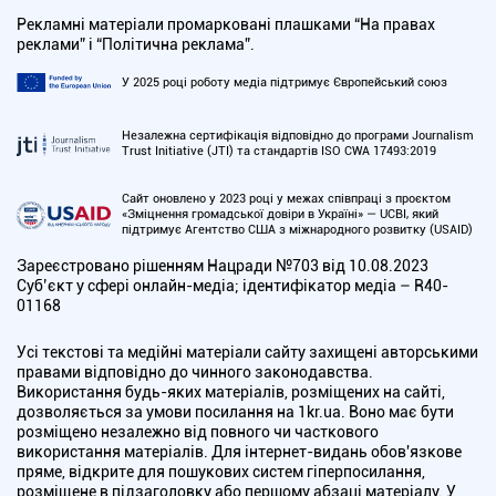
Рекламні матеріали промарковані плашками “На правах
реклами” і “Політична реклама”.
У 2025 році роботу медіа підтримує Європейський союз
Незалежна сертифікація відповідно до програми Journalism
Trust Initiative (JTI) та стандартів ISO CWA 17493:2019
Сайт оновлено у 2023 році у межах співпраці з проєктом
«Зміцнення громадської довіри в Україні» — UCBI, який
підтримує Агентство США з міжнародного розвитку (USAID)
Зареєстровано рішенням Нацради №703 від 10.08.2023
Cуб’єкт у сфері онлайн-медіа; ідентифікатор медіа – R40-
01168
Усі текстові та медійні матеріали сайту захищені авторськими
правами відповідно до чинного законодавства.
Використання будь-яких матеріалів, розміщених на сайті,
дозволяється за умови посилання на 1kr.ua. Воно має бути
розміщено незалежно від повного чи часткового
використання матеріалів. Для інтернет-видань обов'язкове
пряме, відкрите для пошукових систем гіперпосилання,
розміщене в підзаголовку або першому абзаці матеріалу. У