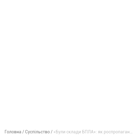
Головна
Суспільство
«Були склади БПЛА»: як роспропаганда виправдовує удар по Епіцентру в Кривому Розі