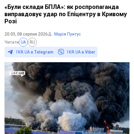
«Були склади БПЛА»: як роспропаганда
виправдовує удар по Епіцентру в Кривому
Розі
20:03, 08 серпня 2026
Марія Пунтус
Читати
UA
RU
1KR.UA в
Telegram
1KR.UA в
Viber