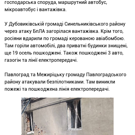
господарська споруда, маршрутний автобус,
мікроавтобус і вантажівка.
У Дубовиківській громаді Синельниківського району
через атаку БпЛА загорілася вантажівка. Крім того,
росіяни вдарили по громаді керованою авіабомбою.
Там горіли автомобілі, два приватні будинки знищені,
ще 19 осель пошкоджені. Також пошкоджені 3 авто,
газогін та лінії електропередачі.
Павлоград та Межиріцьку громаду Павлоградського
району атакували безпілотниками. Там виникли
пожежі та пошкоджена лінія електропередачі.