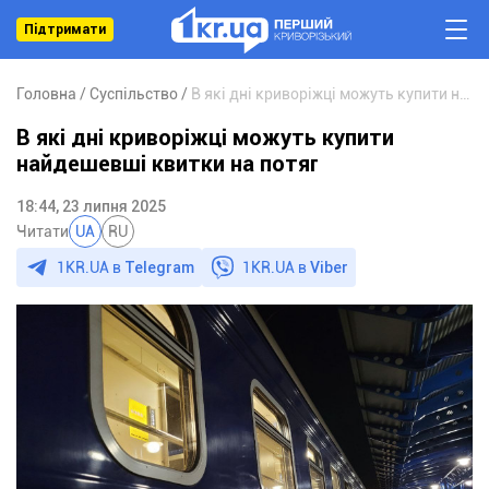
Підтримати
Головна
Суспільство
В які дні криворіжці можуть купити найдешевші квитки на потяг
В які дні криворіжці можуть купити
найдешевші квитки на потяг
18:44, 23 липня 2025
Читати
UA
RU
1KR.UA в
Telegram
1KR.UA в
Viber