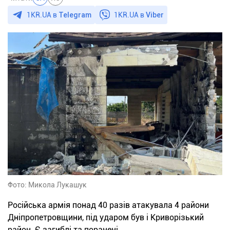
1KR.UA в
Telegram
1KR.UA в
Viber
Фото: Микола Лукашук
Російська армія понад 40 разів атакувала 4 райони
Дніпропетровщини, під ударом був і Криворізький
район. Є загиблі та поранені.