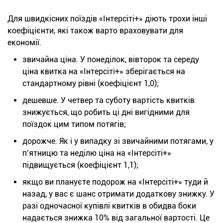
Для швидкісних поїздів «Інтерсіті+» діють трохи інші
коефіцієнти, які також варто враховувати для
економії.
звичайна ціна. У понеділок, вівторок та середу
ціна квитка на «Інтерсіті+» зберігається на
стандартному рівні (коефіцієнт 1,0);
дешевше. У четвер та суботу вартість квитків
знижується, що робить ці дні вигідними для
поїздок цим типом потягів;
дорожче. Як і у випадку зі звичайними потягами, у
п’ятницю та неділю ціна на «Інтерсіті+»
підвищується (коефіцієнт 1,1);
якщо ви плануєте подорож на «Інтерсіті+» туди й
назад, у вас є шанс отримати додаткову знижку. У
разі одночасної купівлі квитків в обидва боки
надається знижка 10% від загальної вартості. Це