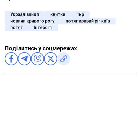
Укрзалізниця
квитки
1кр
новини кривого рогу
потяг кривий ріг київ
потяг
Інтерсіті
Поділитись у соцмережах