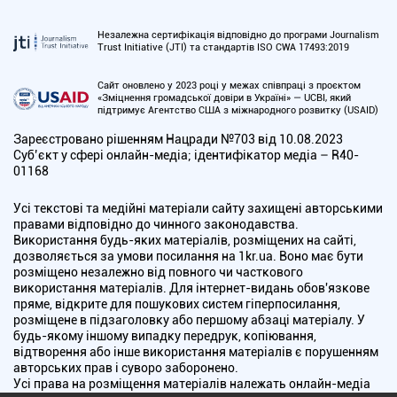
Незалежна сертифікація відповідно до програми Journalism
Trust Initiative (JTI) та стандартів ISO CWA 17493:2019
Сайт оновлено у 2023 році у межах співпраці з проєктом
«Зміцнення громадської довіри в Україні» — UCBI, який
підтримує Агентство США з міжнародного розвитку (USAID)
Зареєстровано рішенням Нацради №703 від 10.08.2023
Cуб’єкт у сфері онлайн-медіа; ідентифікатор медіа – R40-
01168
Усі текстові та медійні матеріали сайту захищені авторськими
правами відповідно до чинного законодавства.
Використання будь-яких матеріалів, розміщених на сайті,
дозволяється за умови посилання на 1kr.ua. Воно має бути
розміщено незалежно від повного чи часткового
використання матеріалів. Для інтернет-видань обов'язкове
пряме, відкрите для пошукових систем гіперпосилання,
розміщене в підзаголовку або першому абзаці матеріалу. У
будь-якому іншому випадку передрук, копіювання,
відтворення або інше використання матеріалів є порушенням
авторських прав і суворо заборонено.
Усі права на розміщення матеріалів належать онлайн-медіа