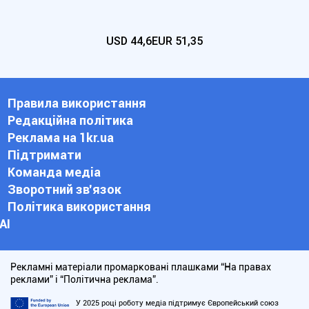
USD
44,6
EUR
51,35
Правила використання
Редакційна політика
Реклама на 1kr.ua
Підтримати
Команда медіа
Зворотний зв'язок
Політика використання
АІ
Рекламні матеріали промарковані плашками “На правах
реклами” і “Політична реклама”.
У 2025 році роботу медіа підтримує Європейський союз