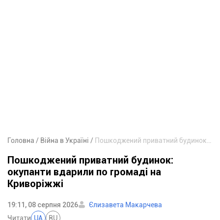
Головна
Війна в Україні
Пошкоджений приватний будинок: окупанти вдарили по громаді на Криворіжжі
Пошкоджений приватний будинок:
окупанти вдарили по громаді на
Криворіжжі
19:11, 08 серпня 2026
Єлизавета Макарчева
Читати
UA
RU