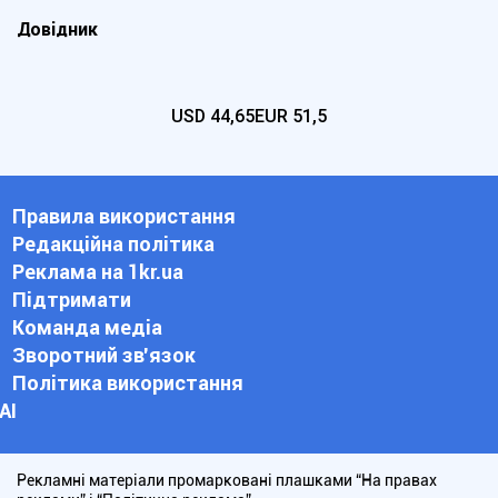
Довідник
USD
44,65
EUR
51,5
Правила використання
Редакційна політика
Реклама на 1kr.ua
Підтримати
Команда медіа
Зворотний зв'язок
Політика використання
АІ
Рекламні матеріали промарковані плашками “На правах