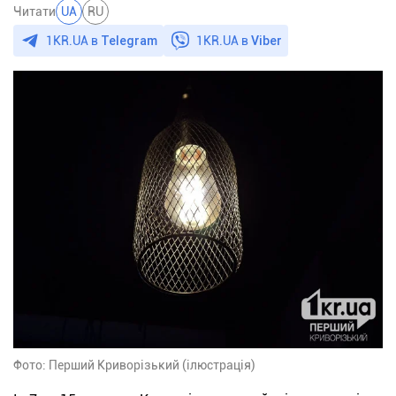
Читати
UA
RU
1KR.UA в
Telegram
1KR.UA в
Viber
Фото: Перший Криворізький (ілюстрація)