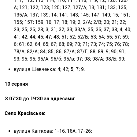
111; 112; 113; 114; 116; 117; 118; 119; 12; 120; 120/
А; 121; 122; 123; 125; 127; 127/А; 13; 131; 133; 135;
135/А; 137; 139; 14; 141; 143; 145; 147; 149; 15; 151;
155; 157; 159; 16; 17; 18; 19; 2; 2/А; 2/В; 20; 21; 22;
23; 25; 26; 28; 3; 31; 32; 33; 33/А; 35; 36; 37; 38; 4; 40;
41; 42; 44; 45; 47; 48; 51; 52; 52/Б; 53; 54; 55; 57; 59;
6; 61; 62; 64; 65; 67; 68; 69; 70; 71; 73; 74; 75; 76; 78;
78/А; 82/А; 84; 85; 86; 87/А; 87/Г; 88; 89; 9; 90; 91;
93; 95; 96; 96/А; 96/б; 96/в; 97; 98; 98/А; 98/Б; 99;
вулиця Шевченка: 4; 42; 5; 7; 9.
10 серпня
З 07:30 до 19:30 за адресами:
Село Красівське:
вулиця Квіткова: 1-16, 16А, 17-26;