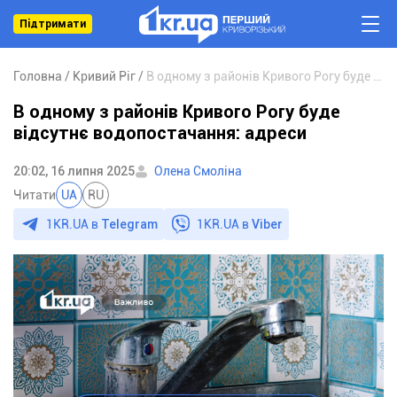
Підтримати
Головна
Кривий Ріг
В одному з районів Кривого Рогу буде відсутнє водопостачання: адреси
В одному з районів Кривого Рогу буде
відсутнє водопостачання: адреси
20:02, 16 липня 2025
Олена Смоліна
Читати
UA
RU
1KR.UA в
Telegram
1KR.UA в
Viber