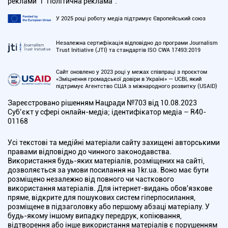
реклами” і “Політична реклама”.
У 2025 році роботу медіа підтримує Європейський союз
Незалежна сертифікація відповідно до програми Journalism
Trust Initiative (JTI) та стандартів ISO CWA 17493:2019
Сайт оновлено у 2023 році у межах співпраці з проєктом
«Зміцнення громадської довіри в Україні» — UCBI, який
підтримує Агентство США з міжнародного розвитку (USAID)
Зареєстровано рішенням Нацради №703 від 10.08.2023
Cуб’єкт у сфері онлайн-медіа; ідентифікатор медіа – R40-
01168
Усі текстові та медійні матеріали сайту захищені авторськими
правами відповідно до чинного законодавства.
Використання будь-яких матеріалів, розміщених на сайті,
дозволяється за умови посилання на 1kr.ua. Воно має бути
розміщено незалежно від повного чи часткового
використання матеріалів. Для інтернет-видань обов'язкове
пряме, відкрите для пошукових систем гіперпосилання,
розміщене в підзаголовку або першому абзаці матеріалу. У
будь-якому іншому випадку передрук, копіювання,
відтворення або інше використання матеріалів є порушенням