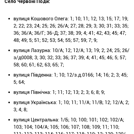
Село Червоні Поди:
вулиця Кошового Олега: 1; 10; 11; 12; 13; 15; 17; 19;
2; 22; 23; 24; 25; 26; 26/А; 27; 28; 29; 3; 30; 31; 33; 35;
36; 36/А; 36/Г; 36-Д; 37; 38; 39; 4; 41; 42; 43; 45; 47;
48; 49; 5; 51; 52; 53; 54; 55; 57; 59; 7; 9;
вулиця Лазурна: 10/А; 12; 12/А; 13; 19; 2; 24; 25; 26/
з/д0008; 3; 30; 32; 33; 36; 37; 39; 4; 41; 45; 46; 5; 57;
58; 60; 61; 62; 63; 65; 7;
вулиця Південна: 1; 10; 12/з.д.0166; 14; 16; 2; 3; 45;
5; 64;
вулиця Північна: 1; 11; 12; 13; 2; 3; 6; 8; 9;
вулиця Українська: 1; 10; 11; 11/А; 11/В; 12; 12/А; 2;
3; 4; 8;
вулиця Центральна: 1/Б; 10; 100; 101; 102; 102/А;
103; 104; 104/А; 105; 106; 107; 108; 109; 11; 110;