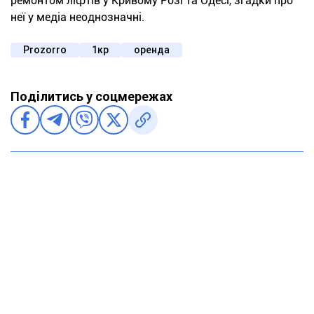
ремонтом ліфтів у Кривому Розі та Одесі, згадки про
неї у медіа неоднозначні.
Prozorro
1кр
оренда
Поділитись у соцмережах