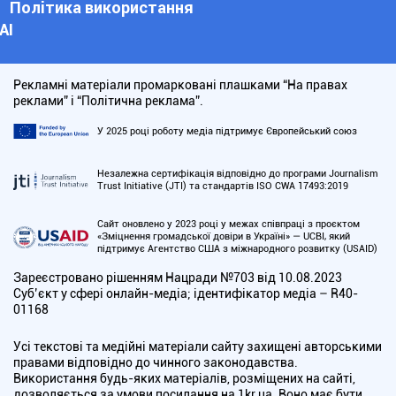
Політика використання
АІ
Рекламні матеріали промарковані плашками “На правах
реклами” і “Політична реклама”.
У 2025 році роботу медіа підтримує Європейський союз
Незалежна сертифікація відповідно до програми Journalism
Trust Initiative (JTI) та стандартів ISO CWA 17493:2019
Сайт оновлено у 2023 році у межах співпраці з проєктом
«Зміцнення громадської довіри в Україні» — UCBI, який
підтримує Агентство США з міжнародного розвитку (USAID)
Зареєстровано рішенням Нацради №703 від 10.08.2023
Cуб’єкт у сфері онлайн-медіа; ідентифікатор медіа – R40-
01168
Усі текстові та медійні матеріали сайту захищені авторськими
правами відповідно до чинного законодавства.
Використання будь-яких матеріалів, розміщених на сайті,
дозволяється за умови посилання на 1kr.ua. Воно має бути