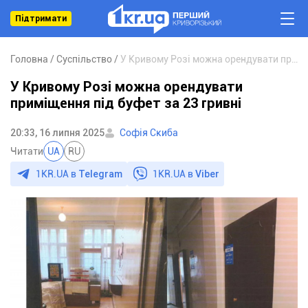
Підтримати
Головна
Суспільство
У Кривому Розі можна орендувати приміщення під буфет за 23 гривні
У Кривому Розі можна орендувати
приміщення під буфет за 23 гривні
20:33, 16 липня 2025
Софія Скиба
Читати
UA
RU
1KR.UA в
Telegram
1KR.UA в
Viber