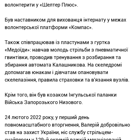
волонтерити у «Шелтер Плюс».
Був наставником для вихованця інтернату у межах
волонтерської платформи «Компас».
Також співпрацював із пластунами з гуртка
«Медоїди»: навчав молодь стрільби з пневматичної
гвинтівки, проводив тренування з розбирання та
збирання автомата Калашникова. На скеледромі
допомагав юнакам і дівчатам опановувати
скелелазіння, правила страховки та в'язання вузлів.
Крім того, він був козаком Інгульської паланки
Війська Запорозького Низового.
24 лютого 2022 року, у перший день
повномасштабного вторгнення, Валерій добровільно
став на захист України, ніс службу стрільцем-
снайпером у 129-й окремій важкій механізованій