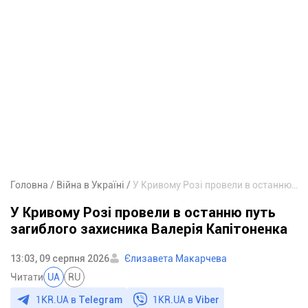
Головна
Війна в Україні
У Кривому Розі провели в останню путь загиблого захисника Валерія Капітоненка
У Кривому Розі провели в останню путь
загиблого захисника Валерія Капітоненка
13:03, 09 серпня 2026
Єлизавета Макарчева
Читати
UA
RU
1KR.UA в
Telegram
1KR.UA в
Viber