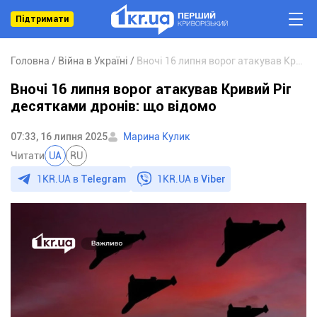
Підтримати
Головна
Війна в Україні
Вночі 16 липня ворог атакував Кривий Ріг десятками дронів: що відомо
Вночі 16 липня ворог атакував Кривий Ріг
десятками дронів: що відомо
07:33, 16 липня 2025
Марина Кулик
Читати
UA
RU
1KR.UA в
Telegram
1KR.UA в
Viber