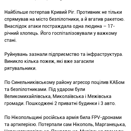
Найбільше потерпав Кривий Ріг. Противник не тільки
спрямував на місто безпілотники, а й вгатив ракетою.
Внаслідок атаки постраждала одна людина – 17-
річний хлопець. Його госпіталізовували у важкому
стані.
Руйнувань зазнали підприємство та інфраструктура.
Виникло кілька пожеж, які вже загасили
рятувальники.
По Синельниківському району агресор поцілив КАБом
та безпілотниками. Під ударом були
Великомихайлівська, Миколаївська і Межівська
громади. Пошкоджені 2 приватні будинки і 3 авто.
По Нікопольщині російська армія била FPV-дронами
та артилерією. Потерпали сам Нікополь, Марганецька,