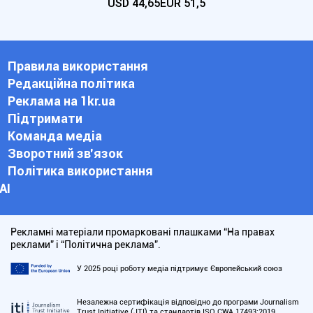
USD
44,65
EUR
51,5
Правила використання
Редакційна політика
Реклама на 1kr.ua
Підтримати
Команда медіа
Зворотний зв'язок
Політика використання
АІ
Рекламні матеріали промарковані плашками “На правах
реклами” і “Політична реклама”.
У 2025 році роботу медіа підтримує Європейський союз
Незалежна сертифікація відповідно до програми Journalism
Trust Initiative (JTI) та стандартів ISO CWA 17493:2019