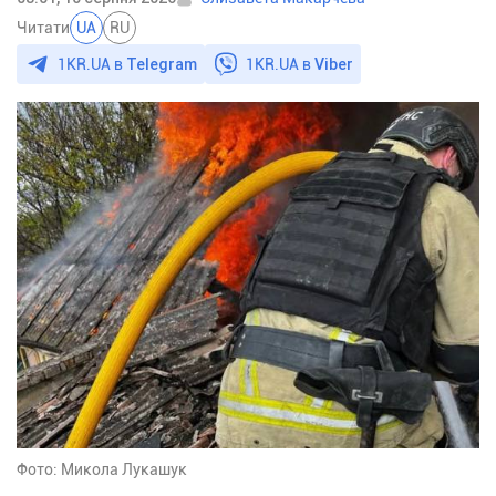
Читати
UA
RU
1KR.UA в
Telegram
1KR.UA в
Viber
Фото: Микола Лукашук