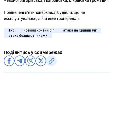
Чевоногригорівська, Покровська, Мирівська громади.
Понівечені п'ятиповерхівка, будівля, що не
експлуатувалася, лінія електропередач.
1кр
новини кривий ріг
атака на Кривий Ріг
атака безпілотниками
Поділитись у соцмережах