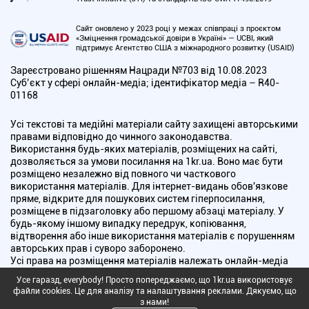
Сайт оновлено у 2023 році у межах співпраці з проєктом
«Зміцнення громадської довіри в Україні» — UCBI, який
підтримує Агентство США з міжнародного розвитку (USAID)
Зареєстровано рішенням Нацради №703 від 10.08.2023
Cуб’єкт у сфері онлайн-медіа; ідентифікатор медіа – R40-
01168
Усі текстові та медійні матеріали сайту захищені авторськими
правами відповідно до чинного законодавства.
Використання будь-яких матеріалів, розміщених на сайті,
дозволяється за умови посилання на 1kr.ua. Воно має бути
розміщено незалежно від повного чи часткового
використання матеріалів. Для інтернет-видань обов'язкове
пряме, відкрите для пошукових систем гіперпосилання,
розміщене в підзаголовку або першому абзаці матеріалу. У
будь-якому іншому випадку передрук, копіювання,
відтворення або інше використання матеріалів є порушенням
авторських прав і суворо заборонено.
Усі права на розміщення матеріалів належать онлайн-медіа
"Перший Криворізький". Медіа зареєстроване Національною
Усе гаразд, everybody! Просто попереджаємо, що 1kr.ua використовує
радою України з питань телебачення і радіомовлення.
файли cookies. Це для аналізу та налаштування реклами. Дякуємо, що
з нами!