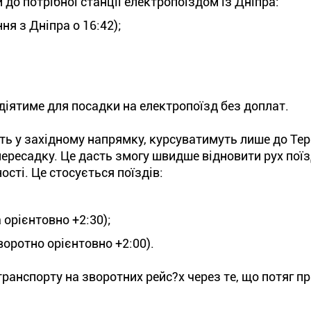
до потрібної станції електропоїздом із Дніпра:
ня з Дніпра о 16:42);
діятиме для посадки на електропоїзд без доплат.
ь у західному напрямку, курсуватимуть лише до Тер
пересадку. Це дасть змогу швидше відновити рух поїз
сті. Це стосується поїздів:
 орієнтовно +2:30);
оротно орієнтовно +2:00).
транспорту на зворотних рейс?х через те, що потяг п