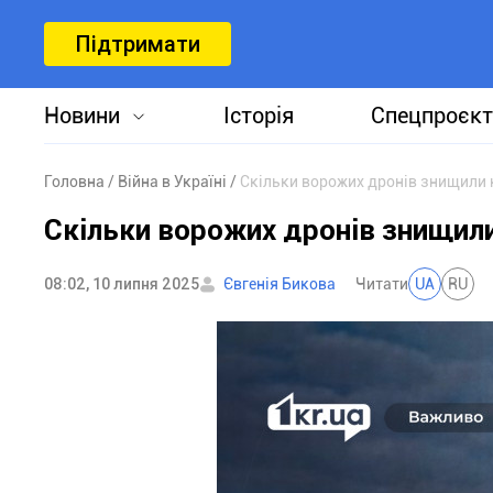
Підтримати
Новини
Історія
Спецпроєкт
Головна
Війна в Україні
Скільки ворожих дронів знищили 
Скільки ворожих дронів знищил
08:02, 10 липня 2025
Євгенія Бикова
Читати
UA
RU