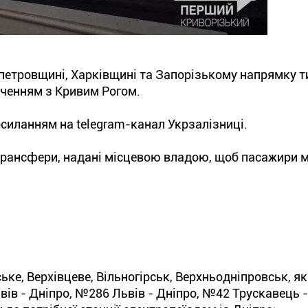
ропетровщині, Харківщині та Запорізькому напрямку 
ученням з Кривим Рогом.
силанням на telegram-канал Укрзалізниці.
трансфери, надані місцевою владою, щоб пасажири 
ке, Верхівцеве, Вільногірськ, Верхньодніпровськ, я
в - Дніпро, №286 Львів - Дніпро, №42 Трускавець -