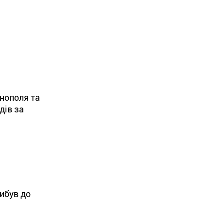
нополя та
дів за
рибув до