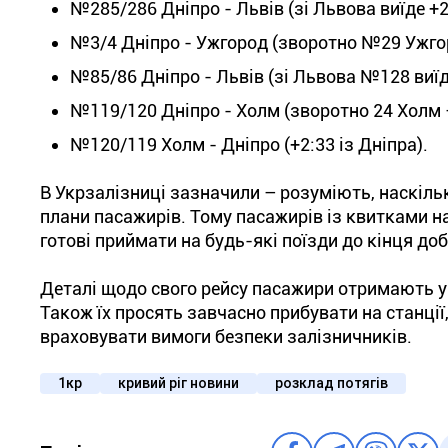
№285/286 Дніпро - Львів (зі Львова виїде +2
№3/4 Дніпро - Ужгород (зворотно №29 Ужгор
№85/86 Дніпро - Львів (зі Львова №128 виїд
№119/120 Дніпро - Холм (зворотно 24 Холм –
№120/119 Холм - Дніпро (+2:33 із Дніпра).
В Укрзалізниці зазначили – розуміють, наскільки
плани пасажирів. Тому пасажирів із квитками на
готові приймати на будь-які поїзди до кінця доб
Деталі щодо свого рейсу пасажири отримають у 
Також їх просять завчасно прибувати на станції
враховувати вимоги безпеки залізничників.
1кр
кривий ріг новини
розклад потягів