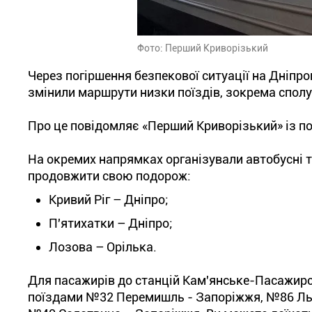
Фото: Перший Криворізький
Через погіршення безпекової ситуації на Дніп
змінили маршрути низки поїздів, зокрема спол
Про це повідомляє «Перший Криворізький» із по
На окремих напрямках організували автобусні 
продовжити свою подорож:
Кривий Ріг – Дніпро;
П'ятихатки – Дніпро;
Лозова – Орілька.
Для пасажирів до станцій Кам'янське-Пасажирсь
поїздами №32 Перемишль - Запоріжжя, №86 Льві