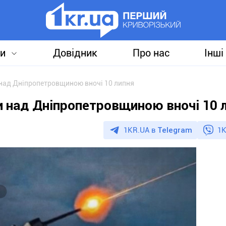
и
Довідник
Про нас
Інші
над Дніпропетровщиною вночі 10 липня
и над Дніпропетровщиною вночі 10 
1KR.UA в
Telegram
1K