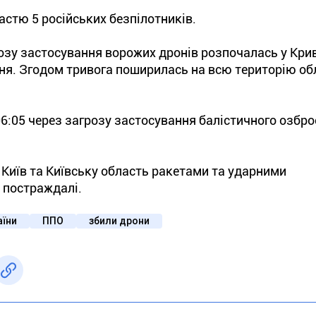
астю 5 російських безпілотників.
озу застосування ворожих дронів розпочалась у Кри
ня. Згодом тривога поширилась на всю територію обл
6:05 через загрозу застосування балістичного озбро
Київ та Київську область ракетами та ударними
а постраждалі.
аїни
ППО
збили дрони