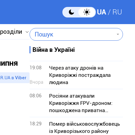
UA
RU
 розділи
Пошук
Війна в Україні
липня
19:08
Через атаку дронів на
Криворіжжі постраждала
R.UA в
Viber
Вчора
людина
08:06
Росіяни атакували
Криворіжжя FPV-дроном:
пошкоджена приватна
оселя
18:29
Помер військовослужбовець
із Криворізького району