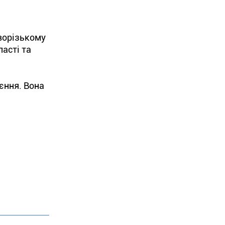
ворізькому
асті та
єння. Вона