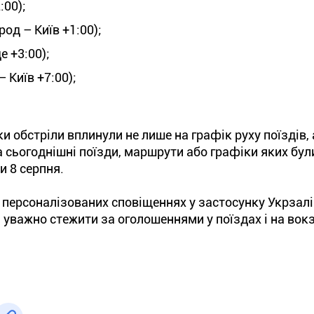
:00);
од – Київ +1:00);
е +3:00);
 Київ +7:00);
 обстріли вплинули не лише на графік руху поїздів, 
 сьогоднішні поїзди, маршрути або графіки яких були
и 8 серпня.
персоналізованих сповіщеннях у застосунку Укрзалі
, уважно стежити за оголошеннями у поїздах і на вок