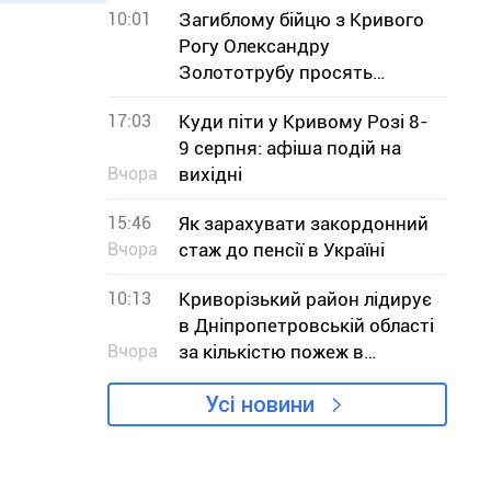
10:01
Загиблому бійцю з Кривого
навчального року
Рогу Олександру
Золототрубу просять
присвоїти звання Героя
17:03
Куди піти у Кривому Розі 8-
України
9 серпня: афіша подій на
Вчора
вихідні
15:46
Як зарахувати закордонний
Вчора
стаж до пенсії в Україні
10:13
Криворізький район лідирує
в Дніпропетровській області
Вчора
за кількістю пожеж в
екосистемах
Усі новини