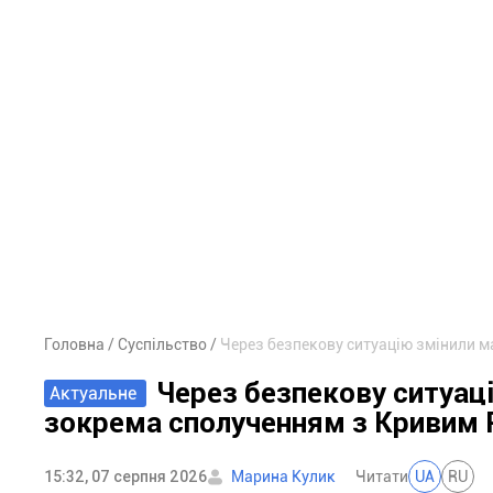
Головна
Суспільство
Через безпекову ситуацію змінили м
Через безпекову ситуац
Актуальне
зокрема сполученням з Кривим 
15:32, 07 серпня 2026
Марина Кулик
Читати
UA
RU