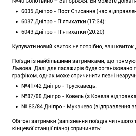
№40 Солотвино – Запоріжжя. Ви можете доїхати 
6035 Дніпро - Пост Списання (час відправлен
6037 Дніпро - П'ятихатки (17:34);
6043 Дніпро - П'ятихатки (20:20)
Купувати новий квиток не потрібно, ваш квиток 
Поїзди із найбільшими затримками, що прямуют
Львова. Далі для пасажирів буде організовано 
графіком, однак може спричинити певні незручно
№41/42 Дніпро - Трускавець;
№87/88 Дніпро - Ковель (з Ковеля відправка
№ 83/84 Дніпро - Мукачево (відправлення зв
Обігові затримки (запізнення поїздів чи іншого 
кінцевої станції пізно) спричинять: