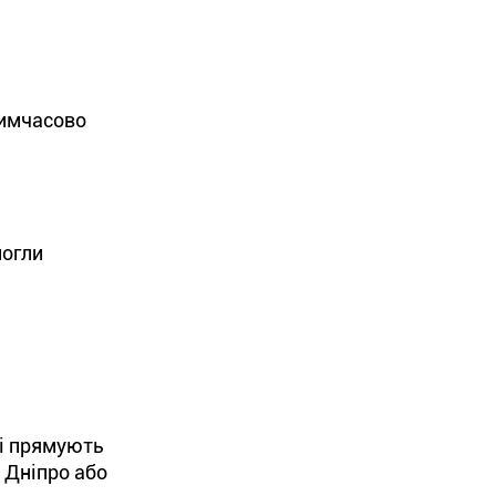
тимчасово
могли
кі прямують
 Дніпро або