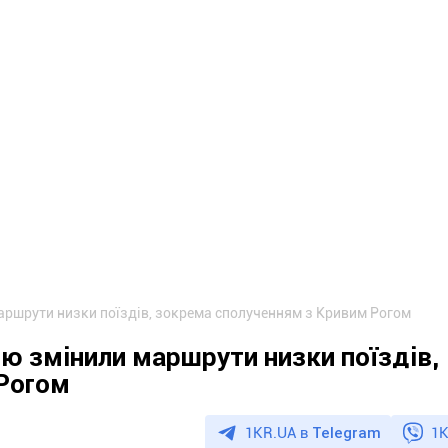
аршрути низки поїздів, зокрема сполученням з Кривим Рогом
ію змінили маршрути низки поїздів,
Рогом
1KR.UA в
Telegram
1K