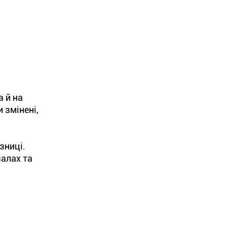
а й на
 змінені,
зниці.
залах та