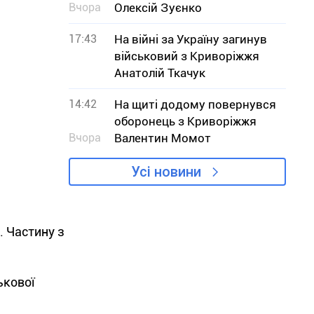
Вчора
Олексій Зуєнко
17:43
На війні за Україну загинув
військовий з Криворіжжя
Анатолій Ткачук
14:42
На щиті додому повернувся
оборонець з Криворіжжя
Вчора
Валентин Момот
Усі новини
. Частину з
ькової