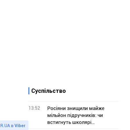
Суспільство
13:52
Росіяни знищили майже
мільйон підручників: чи
встигнуть школярі
R.UA в
Viber
отримати книги до