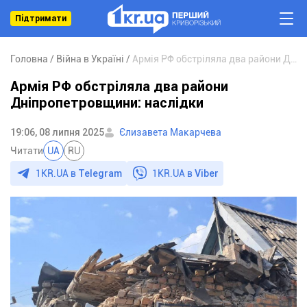
Підтримати
Головна
Війна в Україні
Армія РФ обстріляла два райони Дніпропетровщини: наслідки
Армія РФ обстріляла два райони
Дніпропетровщини: наслідки
19:06, 08 липня 2025
Єлизавета Макарчева
Читати
UA
RU
1KR.UA в
Telegram
1KR.UA в
Viber