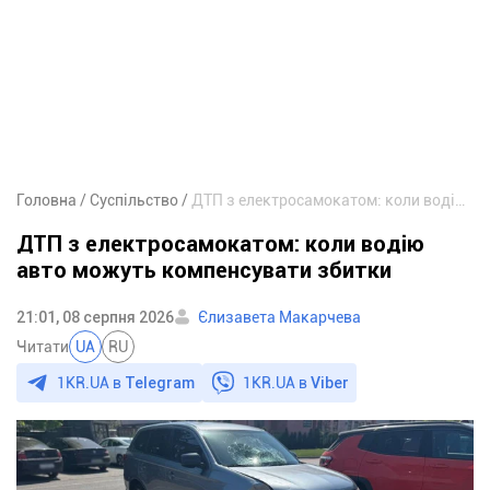
Головна
Суспільство
ДТП з електросамокатом: коли водію авто можуть компенсувати збитки
ДТП з електросамокатом: коли водію
авто можуть компенсувати збитки
21:01, 08 серпня 2026
Єлизавета Макарчева
Читати
UA
RU
1KR.UA в
Telegram
1KR.UA в
Viber