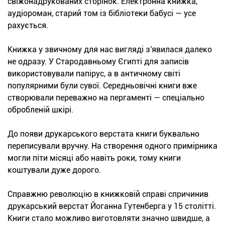
свіжонадрукованих сторінок. Електронна книжка,
аудіороман, старий том із бібліотеки бабусі — усе
рахується.
Книжка у звичному для нас вигляді з'явилася далеко
не одразу. У Стародавньому Єгипті для записів
використовували папірус, а в античному світі
популярними були сувої. Середньовічні книги вже
створювали переважно на пергаменті — спеціально
обробленій шкірі.
До появи друкарського верстата книги буквально
переписували вручну. На створення одного примірника
могли піти місяці або навіть роки, тому книги
коштували дуже дорого.
Справжню революцію в книжковій справі спричинив
друкарський верстат Йоганна Гутенберга у 15 столітті.
Книги стало можливо виготовляти значно швидше, а