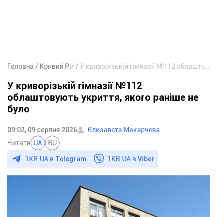
Головна
Кривий Ріг
У криворізькій гімназії №112 облаштовують укриття, якого раніше не було
У криворізькій гімназії №112
облаштовують укриття, якого раніше не
було
09:02, 09 серпня 2026
Єлизавета Макарчева
Читати
UA
RU
1KR.UA в
Telegram
1KR.UA в
Viber