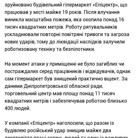
зруйновано будівельний гіпермаркет «Епіцентр», що
працював у місті майже 19 років. Після влучання
виникла масштабна пожежа, яка охопила понад 16
тисяч квадратних метрів. Роботу рятувальників
ускладнювали повторні повітряні тривоги та загроза
нових ударів, тому до ліквідації наслідків залучили
роботизовану техніку та безпілотники.
На момент атаки у приміщенні не було загиблих чи
постраждалих серед працівників і відвідувачів, однак
сам гіпермаркет був знищений практично вщент. За
даними Дніпропетровської обласної ради,
торговельний центр мав площу понад 11 тисяч
квадратних метрів і забезпечував роботою близько
400 людей.
У компанії «Епіцентр» наголосили, що разом із
будівлею російський удар знищив майже два
десятиліття праці сотень людей та один із важливих