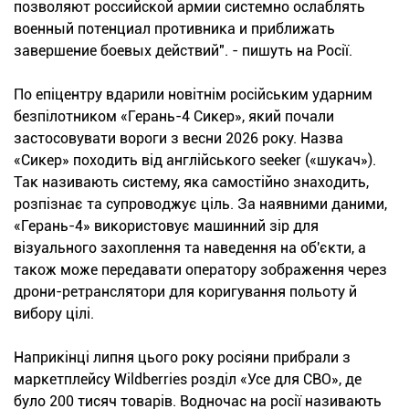
позволяют российской армии системно ослаблять
военный потенциал противника и приближать
завершение боевых действий". - пишуть на Росії.
По епіцентру вдарили новітнім російським ударним
безпілотником «Герань-4 Сикер», який почали
застосовувати вороги з весни 2026 року. Назва
«Сикер» походить від англійського seeker («шукач»).
Так називають систему, яка самостійно знаходить,
розпізнає та супроводжує ціль. За наявними даними,
«Герань-4» використовує машинний зір для
візуального захоплення та наведення на об'єкти, а
також може передавати оператору зображення через
дрони-ретранслятори для коригування польоту й
вибору цілі.
Наприкінці липня цього року росіяни прибрали з
маркетплейсу Wildberries розділ «Усе для СВО», де
було 200 тисяч товарів. Водночас на росії називають