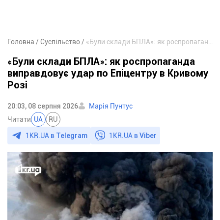
Головна
Суспільство
«Були склади БПЛА»: як роспропаганда виправдовує удар по Епіцентру в Кривому Розі
«Були склади БПЛА»: як роспропаганда
виправдовує удар по Епіцентру в Кривому
Розі
20:03, 08 серпня 2026
Марія Пунтус
Читати
UA
RU
1KR.UA в
Telegram
1KR.UA в
Viber