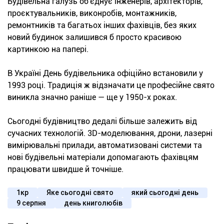
Будівельна галузь об'єднує інженерів, архітекторів,
проєктувальників, виконробів, монтажників,
ремонтників та багатьох інших фахівців, без яких
новий будинок залишився б просто красивою
картинкою на папері.
В Україні День будівельника офіційно встановили у
1993 році. Традиція ж відзначати це професійне свято
виникла значно раніше — ще у 1950-х роках.
Сьогодні будівництво дедалі більше залежить від
сучасних технологій. 3D-моделювання, дрони, лазерні
вимірювальні прилади, автоматизовані системи та
нові будівельні матеріали допомагають фахівцям
працювати швидше й точніше.
1кр
Яке сьогодні свято
який сьогодні день
9 серпня
день книголюбів