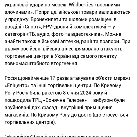
українські удари по мережі Wildberries «воєнними
злочинами». Попри це, військові товари залишаються
у продажу. Бронежилети та шоломи розміщені в
розділі «Спорт», FPV-дрони й комплектуючі — у
категорії «ТБ, аудіо, фото та відеотехніка». Можна
знайти також військові аптечки, рації та прапори. При
цьому російські війська цілеспрямовано атакують
торговельні центри в Україні від самого початку
повномасштабного вторгнення.
Росія щонайменше 17 разів атакувала об'єкти мережі
«Епіцентр» та інші торгівельні центри. По Кривому
Рогу Росія била ракетою 8 січня 2024 року й
пошкодила ТРЦ «Сонячна Галерея» — вибухом були
зруйновані дах, фасад і внутрішні приміщення
магазинів. По Кривому Рогу до цього (що стосується
торгівельних центрів).
"Наявністю" безпілотників росіяни пояснюють