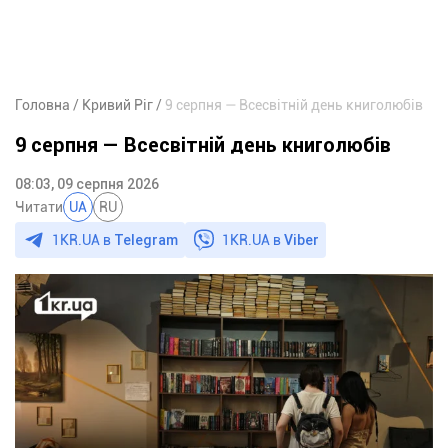
Головна
Кривий Ріг
9 серпня — Всесвітній день книголюбів
9 серпня — Всесвітній день книголюбів
08:03, 09 серпня 2026
Читати
UA
RU
1KR.UA в
Telegram
1KR.UA в
Viber