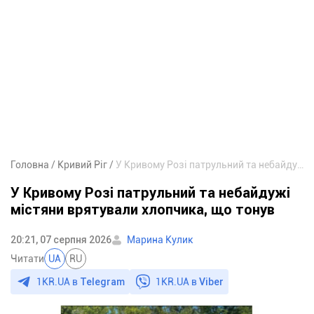
Головна
Кривий Ріг
У Кривому Розі патрульний та небайдужі містяни врятували хлопчика, що тонув
У Кривому Розі патрульний та небайдужі
містяни врятували хлопчика, що тонув
20:21, 07 серпня 2026
Марина Кулик
Читати
UA
RU
1KR.UA в
Telegram
1KR.UA в
Viber