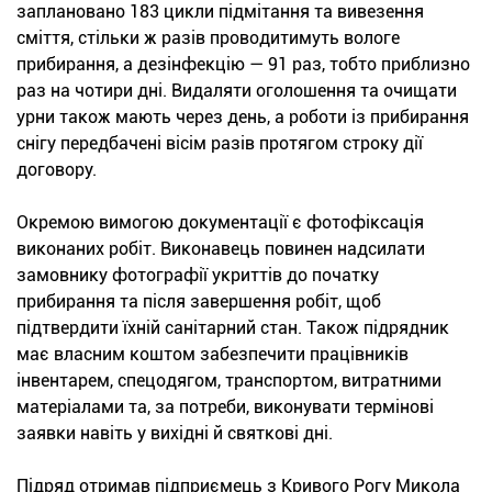
заплановано 183 цикли підмітання та вивезення
сміття, стільки ж разів проводитимуть вологе
прибирання, а дезінфекцію — 91 раз, тобто приблизно
раз на чотири дні. Видаляти оголошення та очищати
урни також мають через день, а роботи із прибирання
снігу передбачені вісім разів протягом строку дії
договору.
Окремою вимогою документації є фотофіксація
виконаних робіт. Виконавець повинен надсилати
замовнику фотографії укриттів до початку
прибирання та після завершення робіт, щоб
підтвердити їхній санітарний стан. Також підрядник
має власним коштом забезпечити працівників
інвентарем, спецодягом, транспортом, витратними
матеріалами та, за потреби, виконувати термінові
заявки навіть у вихідні й святкові дні.
Підряд отримав підприємець з Кривого Рогу Микола