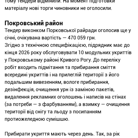
тому тендери відмінили. На момент підготовки
матеріалу нові торги чиновники не оголосили.
Покровський район
Тендер виконком Порковської райради оголосив ще у
січні, очікувана вартість — 470 059 грн.
Згідно з технічною специфікацією, підрядник має до
кінця 2026 року обслуговувати 10 модульних укриттів
у Покровському районі Кривого Рогу. До переліку
робіт входить підмітання та прибирання сміття
всередині укриттів і на прилеглій території з його
подальшим вивезенням, вологе прибирання,
дезінфекція, очищення урн із заміною пакетів,
видалення рекламних оголошень і написів на стінах
(за потреби — з фарбуванням), а взимку — очищення
території від снігу та льоду з посипанням
протиожеледною сумішшю.
Прибирати укриття мають через день. Так, за рік