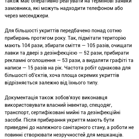
також має оперативно реагувати на термінові заявки
замовника, які можуть надходити телефоном або
через месенджери.
Для більшості укриттів передбачено понад сотню
прибирань протягом року. Так, підмітати територію
мають 104 рази, збирати сміття — 105 разів, очищати
лавки та двері з дезінфекцією — 52 рази, прибирати
рекламні оголошення — 53 рази, а видаляти графіті та
написи — 15 разів на рік. Частота робіт однакова для
більшості об'єктів, хоча площа окремих укриттів
відрізняється залежно від їхнього типу.
Документація також зобов'язує виконавця
використовувати власний інвентар, спецодяг,
транспорт, сертифіковані мийні та дезінфекційні
засоби. Після прибирання укриття мають бути
приведені до належного санітарного стану, а роботи не
повинні створювати незручностей для мешканців.