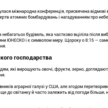
дбулася міжнародна конференція, присвячена відмові 
 жертв атомних бомбардувань і нагадуванням про небе
 небагатьох будівель, яка частково вціліла після виб
щини ЮНЕСКО і є символом миру. Щороку о 8:15 — саме
ня.
ького господарства
ям, які вирощують овочі, фрукти, зерно, доглядают
ня.
вників аграрної галузі у США, але згодом перетворив
ще до світанку й часто залежить від погоди більше, н