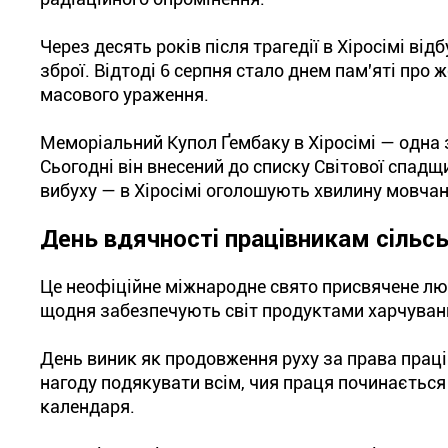
Через десять років після трагедії в Хіросімі ві
зброї. Відтоді 6 серпня стало днем пам'яті про
масового ураження.
Меморіальний Купол Ґембаку в Хіросімі — одна з
Сьогодні він внесений до списку Світової спад
вибуху — в Хіросімі оголошують хвилину мовчан
День вдячності працівникам сільс
Це неофіційне міжнародне свято присвячене люд
щодня забезпечують світ продуктами харчуван
День виник як продовження руху за права праці
нагоду подякувати всім, чия праця починається 
календаря.