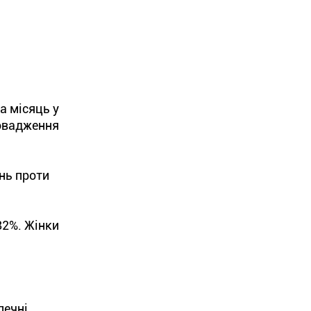
а місяць у
ровадження
нь проти
82%. Жінки
печні