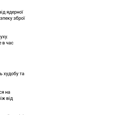
від ядерної
зпеку зброї
уху.
 в час
ь худобу та
ся на
іж від