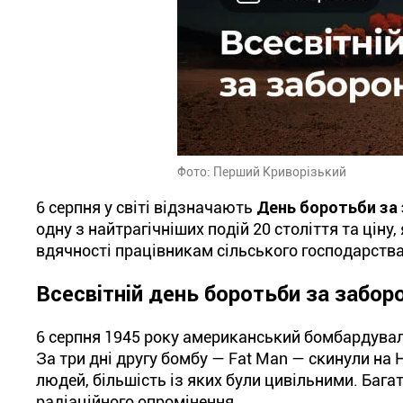
Фото: Перший Криворізький
6 серпня у світі відзначають
День боротьби за 
одну з найтрагічніших подій 20 століття та ціну
вдячності працівникам сільського господарства
Всесвітній день боротьби за заборо
6 серпня 1945 року американський бомбардуваль
За три дні другу бомбу — Fat Man — скинули на 
людей, більшість із яких були цивільними. Баг
радіаційного опромінення.