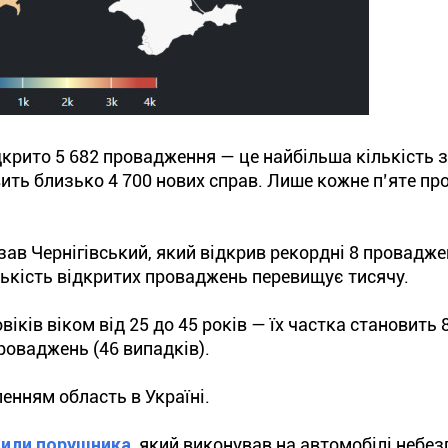
дкрито 5 682 провадження — це найбільша кількість з
вить близько 4 700 нових справ. Лише кожне п’яте п
ав Чернігівський, який відкрив рекордні 8 провадже
ількість відкритих проваджень перевищує тисячу.
ків віком від 25 до 45 років — їх частка становить 
роваджень (46 випадків).
енням область в Україні.
нили порушника
, який виконував на автомобілі небез