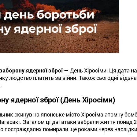
заборону ядерної зброї
— День Хіросіми. Ця дата н
, яку людство платить за війни. Також сьогодні відз
.
ну ядерної зброї (День Хіросіми)
ник скинув на японське місто Хіросіма атомну бомбу 
Нагасакі. Загалом ці дві атаки забрали життя понад 
ато постраждалих помирали ще роками через наслідк