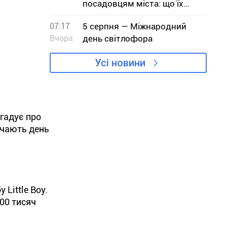
посадовцям міста: що їх
турбувало
07:17
5 серпня — Міжнародний
Вчора
день світлофора
Усі новини
агадує про
начають день
Little Boy.
200 тисяч
и