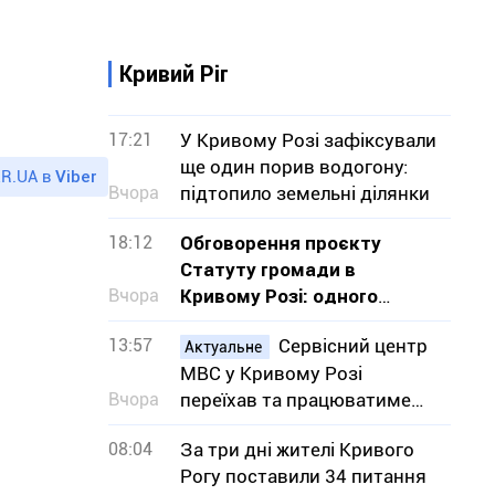
Кривий Ріг
17:21
У Кривому Розі зафіксували
ще один порив водогону:
R.UA в
Viber
Вчора
підтопило земельні ділянки
18:12
Обговорення проєкту
Статуту громади в
Вчора
Кривому Розі: одного
обурення замало, треба
13:57
Сервісний центр
діяти
Актуальне
МВС у Кривому Розі
Вчора
переїхав та працюватиме
під час повітряних тривог –
08:04
За три дні жителі Кривого
адреса
Рогу поставили 34 питання