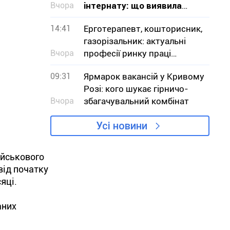
Вчора
інтернату: що виявила
перевірка на Криворіжжі
14:41
Ерготерапевт, кошторисник,
газорізальник: актуальні
Вчора
професії ринку праці
Дніпропетровщини в серпні
09:31
Ярмарок вакансій у Кривому
Розі: кого шукає гірничо-
Вчора
збагачувальний комбінат
Усі новини
ійськового
від початку
яці.
аних