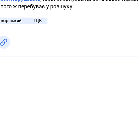
 того ж перебуває у розшуку.
иворізький
ТЦК