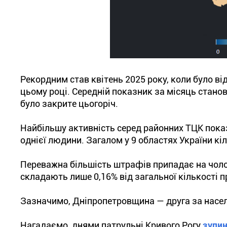
Рекордним став квітень 2025 року, коли було ві
цьому році. Середній показник за місяць стано
було закрите цьогоріч.
Найбільшу активність серед районних ТЦК показ
однієї людини. Загалом у 9 областях України к
Переважна більшість штрафів припадає на чолові
складають лише 0,16% від загальної кількості п
Зазначимо, Дніпропетровщина — друга за насел
Нагадаємо, днями патрульні Кривого Рогу
зупи