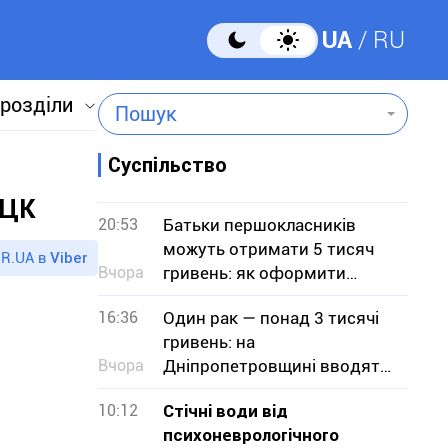
UA
RU
 розділи
Пошук
Суспільство
ТЦК
20:53
Батьки першокласників
можуть отримати 5 тисяч
R.UA в
Viber
Вчора
гривень: як оформити
«Пакунок школяра»
16:36
Один рак — понад 3 тисячі
гривень: на
Вчора
Дніпропетровщині вводять
заборону на вилов
10:12
Стічні води від
психоневрологічного