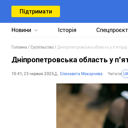
Підтримати
Новини
Історія
Спецпроєкт
Головна
Суспільство
Дніпропетровська область у п’ятірці
Дніпропетровська область у п’ят
10:41, 25 червня 2025
Єлизавета Макарчева
Читати
U