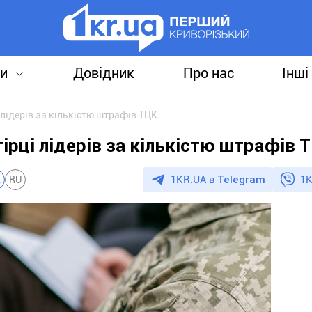
и
Довідник
Про нас
Інші
 лідерів за кількістю штрафів ТЦК
ірці лідерів за кількістю штрафів 
1KR.UA в
Telegram
1K
A
RU