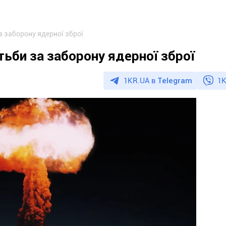
а заборону ядерної зброї
тьби за заборону ядерної зброї
1KR.UA в
Telegram
1K