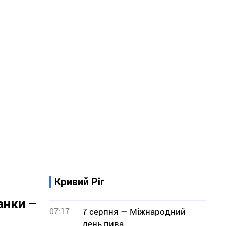
Кривий Ріг
анки –
07:17
7 серпня — Міжнародний
день пива