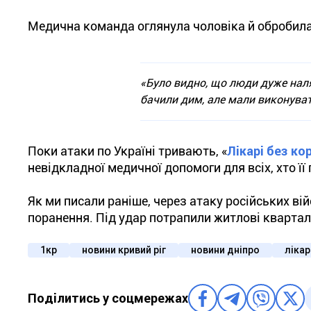
Медична команда оглянула чоловіка й обробила
«Було видно, що люди дуже наля
бачили дим, але мали виконуват
Поки атаки по Україні тривають, «
Лікарі без ко
невідкладної медичної допомоги для всіх, хто її
Як ми писали раніше, через атаку російських ві
поранення. Під удар потрапили житлові квартал
1кр
новини кривий ріг
новини дніпро
лікар
Поділитись у соцмережах