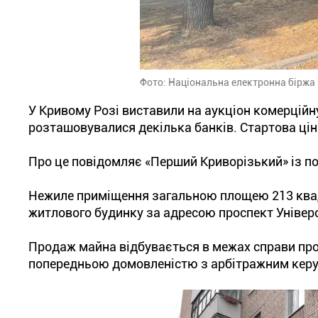
Фото: Національна електронна біржа
У Кривому Розі виставили на аукціон комерційну
розташовувалися декілька банків. Стартова цін
Про це повідомляє «Перший Криворізький» із п
Нежиле приміщення загальною площею 213 квад
житлового будинку за адресою проспект Універс
Продаж майна відбувається в межах справи пр
попередньою домовленістю з арбітражним керую