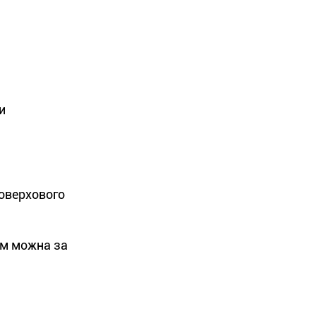
и
оверхового
ом можна за