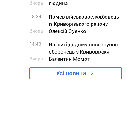
Вчора
людина
18:29
Помер військовослужбовець
із Криворізького району
Вчора
Олексій Зуєнко
14:42
На щиті додому повернувся
оборонець з Криворіжжя
Вчора
Валентин Момот
Усі новини