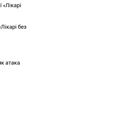
ї «Лікарі
«Лікарі без
як атака