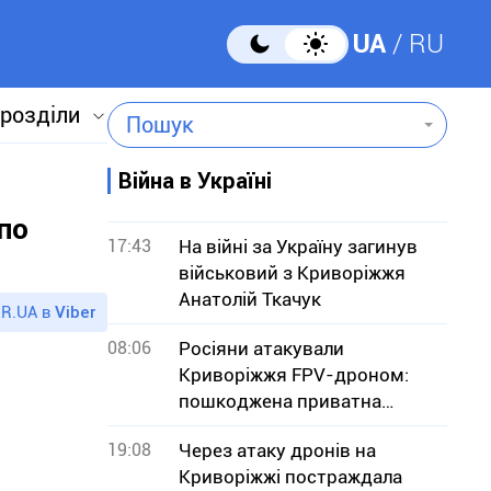
UA
RU
 розділи
Пошук
Війна в Україні
по
17:43
На війні за Україну загинув
військовий з Криворіжжя
Анатолій Ткачук
R.UA в
Viber
08:06
Росіяни атакували
Криворіжжя FPV-дроном:
пошкоджена приватна
оселя
19:08
Через атаку дронів на
Криворіжжі постраждала