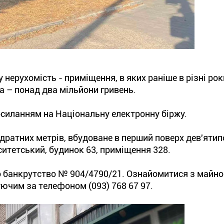
 нерухомість - приміщення, в яких раніше в різні рок
а – понад два мільйони гривень.
осиланням на Національну електронну біржу.
ратних метрів, вбудоване в перший поверх дев'ятип
итетський, будинок 63, приміщення 328.
о банкрутство № 904/4790/21. Ознайомитися з майн
чим за телефоном (093) 768 67 97.