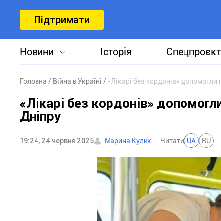
Підтримати
Новини
Історія
Спецпроєкт
Головна
Війна в Україні
«Лікарі без кордонів» допомогли 
«Лікарі без кордонів» допомогл
Дніпру
19:24, 24 червня 2025
Марина Кулик
Читати
UA
RU