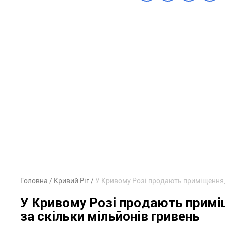
Головна
Кривий Ріг
У Кривому Розі продають приміщення, 
У Кривому Розі продають примі
за скільки мільйонів гривень