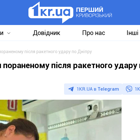
и
Довідник
Про нас
Інші
пораненому після ракетного удару по Дніпру
и пораненому після ракетного удару 
1KR.UA в
Telegram
1K