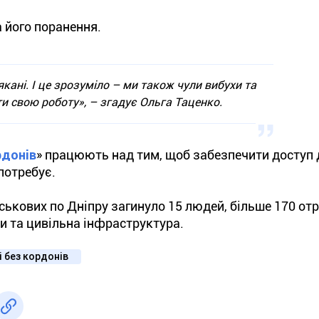
 його поранення.
кані. І це зрозуміло – ми також чули вибухи та
и свою роботу», – згадує Ольга Таценко.
рдонів
» працюють над тим, щоб забезпечити доступ 
 потребує.
йськових по Дніпру загинуло 15 людей, більше 170 о
и та цивільна інфраструктура.
і без кордонів