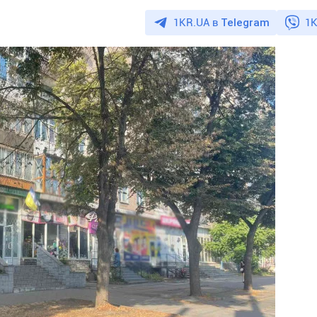
1KR.UA в
Telegram
1K