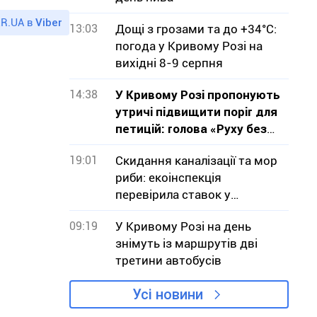
R.UA в
Viber
13:03
Дощі з грозами та до +34°С:
погода у Кривому Розі на
вихідні 8-9 серпня
14:38
У Кривому Розі пропонують
утричі підвищити поріг для
петицій: голова «Руху без
меж» звернувся до влади з
19:01
Скидання каналізації та мор
критикою проєкту
риби: екоінспекція
перевірила ставок у
Кривому Розі
09:19
У Кривому Розі на день
знімуть із маршрутів дві
третини автобусів
Усі новини