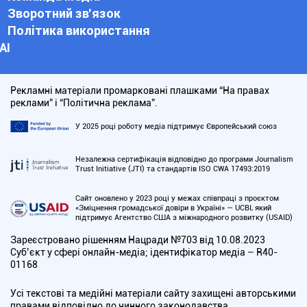
Зворотний зв'язок
Політика використання
АІ
Рекламні матеріали промарковані плашками “На правах
реклами” і “Політична реклама”.
У 2025 році роботу медіа підтримує Європейський союз
Незалежна сертифікація відповідно до програми Journalism
Trust Initiative (JTI) та стандартів ISO CWA 17493:2019
Сайт оновлено у 2023 році у межах співпраці з проєктом
«Зміцнення громадської довіри в Україні» — UCBI, який
підтримує Агентство США з міжнародного розвитку (USAID)
Зареєстровано рішенням Нацради №703 від 10.08.2023
Cуб’єкт у сфері онлайн-медіа; ідентифікатор медіа – R40-
01168
Усі текстові та медійні матеріали сайту захищені авторськими
правами відповідно до чинного законодавства.