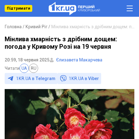
Підтримати
Головна
Кривий Ріг
Мінлива хмарність з дрібним дощем: погода у Кривому Розі на 19 червня
Мінлива хмарність з дрібним дощем:
погода у Кривому Розі на 19 червня
20:59, 18 червня 2025
Єлизавета Макарчева
Читати
UA
RU
1KR.UA в
Telegram
1KR.UA в
Viber