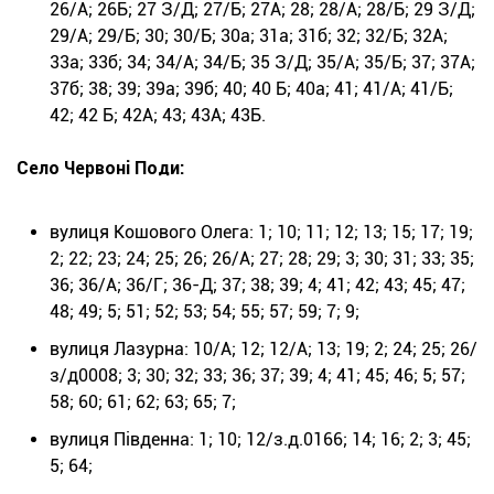
26/А; 26Б; 27 З/Д; 27/Б; 27А; 28; 28/А; 28/Б; 29 З/Д;
29/А; 29/Б; 30; 30/Б; 30а; 31а; 31б; 32; 32/Б; 32А;
33а; 33б; 34; 34/А; 34/Б; 35 З/Д; 35/А; 35/Б; 37; 37А;
37б; 38; 39; 39а; 39б; 40; 40 Б; 40а; 41; 41/А; 41/Б;
42; 42 Б; 42А; 43; 43А; 43Б.
Село Червоні Поди:
вулиця Кошового Олега: 1; 10; 11; 12; 13; 15; 17; 19;
2; 22; 23; 24; 25; 26; 26/А; 27; 28; 29; 3; 30; 31; 33; 35;
36; 36/А; 36/Г; 36-Д; 37; 38; 39; 4; 41; 42; 43; 45; 47;
48; 49; 5; 51; 52; 53; 54; 55; 57; 59; 7; 9;
вулиця Лазурна: 10/А; 12; 12/А; 13; 19; 2; 24; 25; 26/
з/д0008; 3; 30; 32; 33; 36; 37; 39; 4; 41; 45; 46; 5; 57;
58; 60; 61; 62; 63; 65; 7;
вулиця Південна: 1; 10; 12/з.д.0166; 14; 16; 2; 3; 45;
5; 64;