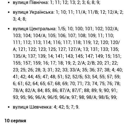
вулиця Північна: 1; 11; 12; 13; 2; 3; 6; 8; 9;
вулиця Українська: 1; 10; 11; 11/А; 11/В; 12; 12/А; 2;
3; 4; 8;
вулиця Центральна: 1/Б; 10; 100; 101; 102; 102/А;
103; 104; 104/А; 105; 106; 107; 108; 109; 11; 110;
111; 112; 113; 114; 116; 117; 118; 119; 12; 120; 120/
А; 121; 122; 123; 125; 127; 127/А; 13; 131; 133; 135;
135/А; 137; 139; 14; 141; 143; 145; 147; 149; 15; 151;
155; 157; 159; 16; 17; 18; 19; 2; 2/А; 2/В; 20; 21; 22;
23; 25; 26; 28; 3; 31; 32; 33; 33/А; 35; 36; 37; 38; 4; 40;
41; 42; 44; 45; 47; 48; 51; 52; 52/Б; 53; 54; 55; 57; 59;
6; 61; 62; 64; 65; 67; 68; 69; 70; 71; 73; 74; 75; 76; 78;
78/А; 82/А; 84; 85; 86; 87/А; 87/Г; 88; 89; 9; 90; 91;
93; 95; 96; 96/А; 96/б; 96/в; 97; 98; 98/А; 98/Б; 99;
вулиця Шевченка: 4; 42; 5; 7; 9.
10 серпня