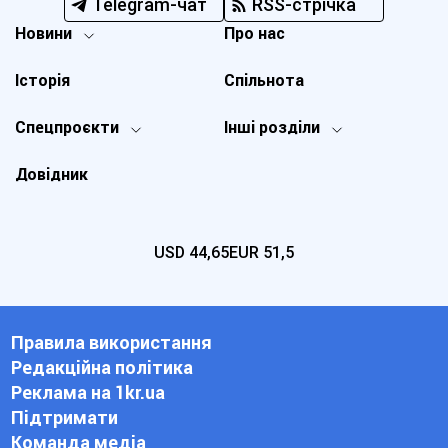
Telegram-чат
RSS-стрічка
Новини
Про нас
Історія
Спільнота
Спецпроєкти
Інші розділи
Довідник
USD
44,65
EUR
51,5
Правила використання
Редакційна політика
Реклама на 1kr.ua
Підтримати
Команда медіа