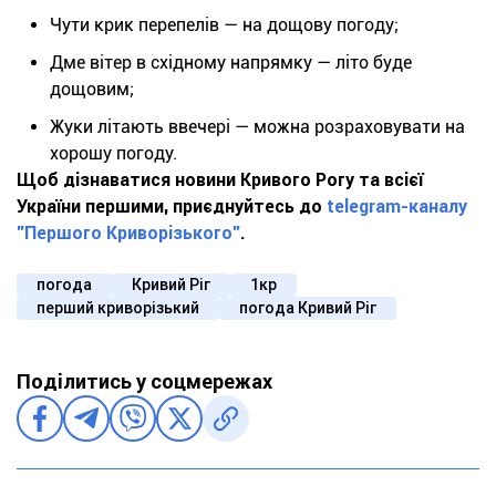
Чути крик перепелів — на дощову погоду;
Дме вітер в східному напрямку — літо буде
дощовим;
Жуки літають ввечері — можна розраховувати на
хорошу погоду.
Щоб дізнаватися новини Кривого Рогу та всієї
України першими, приєднуйтесь до
telegram-каналу
"Першого Криворізького"
.
погода
Кривий Ріг
1кр
перший криворізький
погода Кривий Ріг
Поділитись у соцмережах