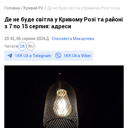
Головна
Кривий Ріг
Де не буде світла у Кривому Розі та районі з 7 по 15 серпня: адреси
Де не буде світла у Кривому Розі та районі
з 7 по 15 серпня: адреси
20:42, 06 серпня 2026
Єлизавета Макарчева
Читати
UA
RU
1KR.UA в
Telegram
1KR.UA в
Viber