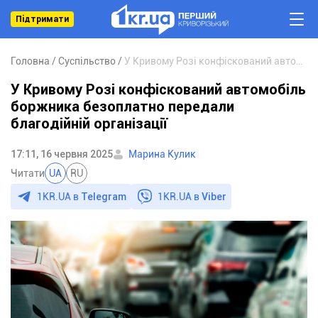
Підтримати
Головна
Суспільство
У Кривому Розі конфіскований автомобіль боржника безоплатно передали благодійній організації
У Кривому Розі конфіскований автомобіль
боржника безоплатно передали
благодійній організації
17:11, 16 червня 2025
Марина Кулик
Читати
UA
RU
1KR.UA в
Telegram
1KR.UA в
Viber