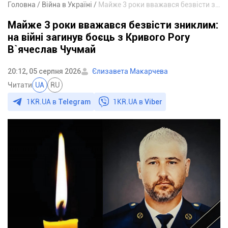
Головна
Війна в Україні
Майже 3 роки вважався безвісти зниклим: на війні загинув боєць з Кривого Рогу В`ячеслав Чучмай
Майже 3 роки вважався безвісти зниклим:
на війні загинув боєць з Кривого Рогу
В`ячеслав Чучмай
20:12, 05 серпня 2026
Єлизавета Макарчева
Читати
UA
RU
1KR.UA в
Telegram
1KR.UA в
Viber