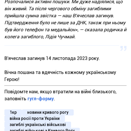
Розпочалися активні пошуки. Ми дуже надіялися, що
він живий. Та після чергового обміну загиблими
прийшла сумна звістка — наш В'ячеслав загинув.
Підтвердження було не лише за ДНК, також при ньому
був його телефон та медальйон», — сказала родичка й
колега загиблого, Лідія Чучмай.
В'ячеслав загинув 14 листопада 2023 року.
Вічна пошана та вдячність кожному українському
Герою!
Повідомте нам, якщо втратили на війні близького,
заповніть
гугл-форму
.
1кр
новини кривого рогу
війна росії проти України
загиблі українські військові
загиблі військові з Кривого Рогу