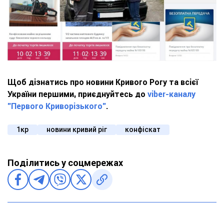
Щоб дізнатись про новини Кривого Рогу та всієї
України першими, приєднуйтесь до
viber-каналу
"Первого Криворізького"
.
1кр
новини кривий ріг
конфіскат
Поділитись у соцмережах