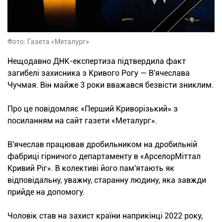
Фото: Газета «Металург»
Нещодавно ДНК-експертиза підтвердила факт
загибелі захисника з Кривого Рогу — В'ячеслава
Чучмая. Він майже 3 роки вважався безвісти зниклим.
Про це повідомляє «Перший Криворізький» з
посиланням на сайт газети «Металург».
В'ячеслав працював дробильником на дробильній
фабриці гірничого департаменту в «АрселорМіттал
Кривий Ріг». В колективі його пам'ятають як
відповідальну, уважну, старанну людину, яка завжди
прийде на допомогу.
Чоловік став на захист країни наприкінці 2022 року,