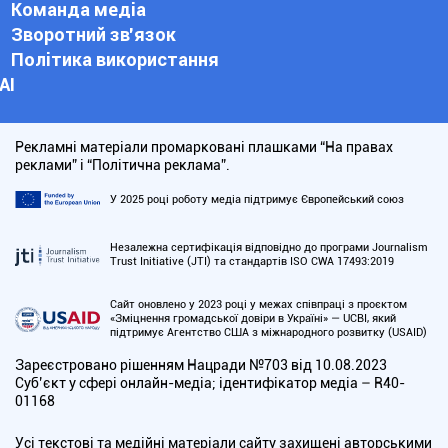
Команда медіа
Зворотний зв'язок
Політика використання
АІ
Рекламні матеріали промарковані плашками “На правах
реклами” і “Політична реклама”.
У 2025 році роботу медіа підтримує Європейський союз
Незалежна сертифікація відповідно до програми Journalism
Trust Initiative (JTI) та стандартів ISO CWA 17493:2019
Сайт оновлено у 2023 році у межах співпраці з проєктом
«Зміцнення громадської довіри в Україні» — UCBI, який
підтримує Агентство США з міжнародного розвитку (USAID)
Зареєстровано рішенням Нацради №703 від 10.08.2023
Cуб’єкт у сфері онлайн-медіа; ідентифікатор медіа – R40-
01168
Усі текстові та медійні матеріали сайту захищені авторськими