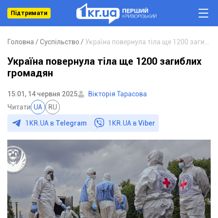
Підтримати
Головна
Суспільство
Україна повернула тіла ще 1200 загиблих громадян
Україна повернула тіла ще 1200 загиблих
громадян
15:01, 14 червня 2025
Вікторія Тарасова
Читати
UA
RU
1KR.UA в
Telegram
1KR.UA в
Viber