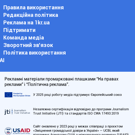
Правила використання
Редакційна політика
Реклама на 1kr.ua
Підтримати
Команда медіа
Зворотний зв'язок
Політика використання
АІ
Рекламні матеріали промарковані плашками “На правах
реклами” і “Політична реклама”.
У 2025 році роботу медіа підтримує Європейський союз
Незалежна сертифікація відповідно до програми Journalism
Trust Initiative (JTI) та стандартів ISO CWA 17493:2019
Сайт оновлено у 2023 році у межах співпраці з проєктом
«Зміцнення громадської довіри в Україні» — UCBI, який
підтримує Агентство США з міжнародного розвитку (USAID)