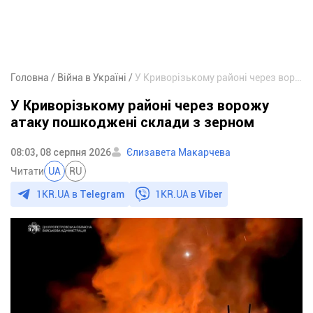
Головна
Війна в Україні
У Криворізькому районі через ворожу атаку пошкоджені склади з зерном
У Криворізькому районі через ворожу
атаку пошкоджені склади з зерном
08:03, 08 серпня 2026
Єлизавета Макарчева
Читати
UA
RU
1KR.UA в
Telegram
1KR.UA в
Viber