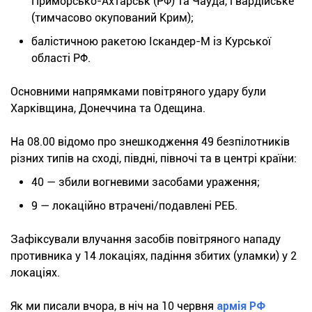
Приморсько-Ахтарськ (РФ) та Чауда, Гвардійське
(тимчасово окупований Крим);
балістичною ракетою Іскандер-М із Курської
області РФ.
Основними напрямками повітряного удару були
Харківщина, Донеччина та Одещина.
На 08.00 відомо про знешкодження 49 безпілотників
різних типів на сході, півдні, півночі та в центрі країни:
40 — збили вогневими засобами ураження;
9 — локаційно втрачені/подавлені РЕБ.
Зафіксували влучання засобів повітряного нападу
противника у 14 локаціях, падіння збитих (уламки) у 2
локаціях.
Як ми писали вчора, в ніч на 10 червня
армія РФ