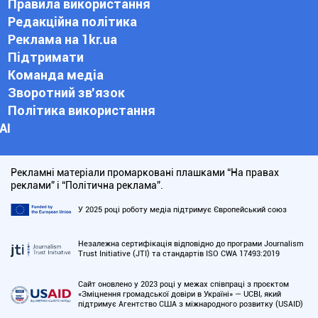
Правила використання
Редакційна політика
Реклама на 1kr.ua
Підтримати
Команда медіа
Зворотний зв'язок
Політика використання
АІ
Рекламні матеріали промарковані плашками “На правах
реклами” і “Політична реклама”.
У 2025 році роботу медіа підтримує Європейський союз
Незалежна сертифікація відповідно до програми Journalism
Trust Initiative (JTI) та стандартів ISO CWA 17493:2019
Сайт оновлено у 2023 році у межах співпраці з проєктом
«Зміцнення громадської довіри в Україні» — UCBI, який
підтримує Агентство США з міжнародного розвитку (USAID)