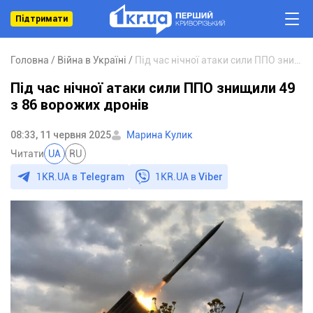
Підтримати
Головна
Війна в Україні
Під час нічної атаки сили ППО знищили 49 з 86 ворожих дронів
Під час нічної атаки сили ППО знищили 49
з 86 ворожих дронів
08:33, 11 червня 2025
Марина Кулик
Читати
UA
RU
1KR.UA в
Telegram
1KR.UA в
Viber