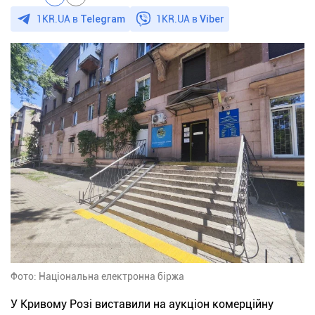
1KR.UA в
Telegram
1KR.UA в
Viber
Фото: Національна електронна біржа
У Кривому Розі виставили на аукціон комерційну