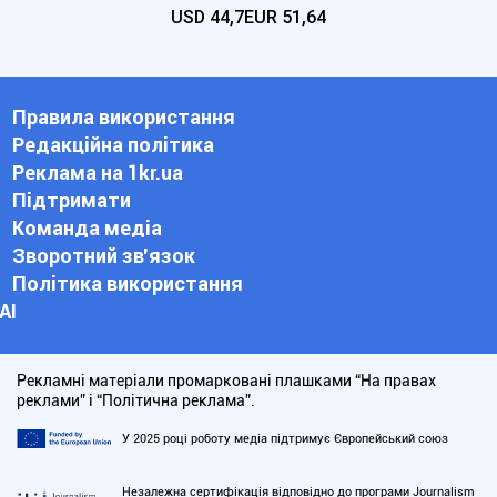
USD
44,7
EUR
51,64
Правила використання
Редакційна політика
Реклама на 1kr.ua
Підтримати
Команда медіа
Зворотний зв'язок
Політика використання
АІ
Рекламні матеріали промарковані плашками “На правах
реклами” і “Політична реклама”.
У 2025 році роботу медіа підтримує Європейський союз
Незалежна сертифікація відповідно до програми Journalism