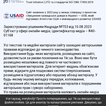
Trust Initiative (JTI) та стандартів ISO CWA 17493:2019
Сайт оновлено у 2023 році у межах співпраці з проєктом
«Зміцнення громадської довіри в Україні» — UCBI, який
підтримує Агентство США з міжнародного розвитку (USAID)
Зареєстровано рішенням Нацради №703 від 10.08.2023
Cуб’єкт у сфері онлайн-медіа; ідентифікатор медіа – R40-
01168
Усі текстові та медійні матеріали сайту захищені авторськими
правами відповідно до чинного законодавства.
Використання будь-яких матеріалів, розміщених на сайті,
дозволяється за умови посилання на 1kr.ua. Воно має бути
розміщено незалежно від повного чи часткового
використання матеріалів. Для інтернет-видань обов'язкове
пряме, відкрите для пошукових систем гіперпосилання,
розміщене в підзаголовку або першому абзаці матеріалу. У
будь-якому іншому випадку передрук, копіювання,
відтворення або інше використання матеріалів є порушенням
авторських прав і суворо заборонено.
Усі права на розміщення матеріалів належать онлайн-медіа
"Перший Криворізький". Медіа зареєстроване Національною
Усе гаразд, everybody! Просто попереджаємо, що 1kr.ua використовує
радою України з питань телебачення і радіомовлення.
файли cookies. Це для аналізу та налаштування реклами. Дякуємо, що