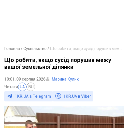
Головна
Суспільство
Що робити, якщо сусід порушив межу вашої земельної ділянки
Що робити, якщо сусід порушив межу
вашої земельної ділянки
10:01, 09 серпня 2026
Марина Кулик
Читати
UA
RU
1KR.UA в
Telegram
1KR.UA в
Viber