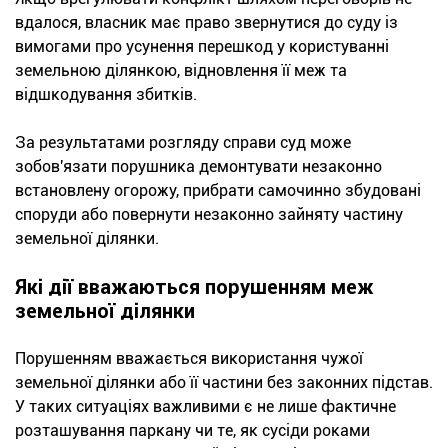
вдалося, власник має право звернутися до суду із
вимогами про усунення перешкод у користуванні
земельною ділянкою, відновлення її меж та
відшкодування збитків.
За результатами розгляду справи суд може
зобов'язати порушника демонтувати незаконно
встановлену огорожу, прибрати самочинно збудовані
споруди або повернути незаконно зайняту частину
земельної ділянки.
Які дії вважаються порушенням меж
земельної ділянки
Порушенням вважається використання чужої
земельної ділянки або її частини без законних підстав.
У таких ситуаціях важливими є не лише фактичне
розташування паркану чи те, як сусіди роками