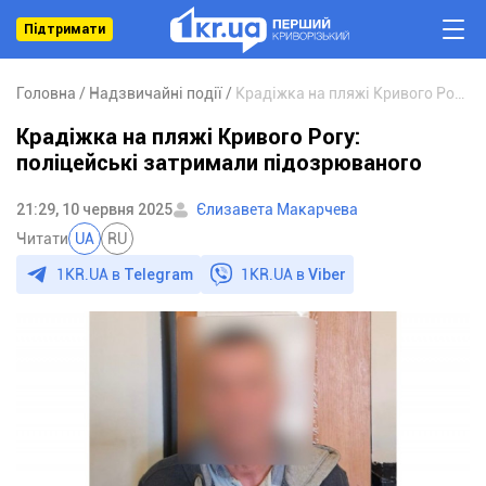
Підтримати
Головна
Надзвичайні події
Крадіжка на пляжі Кривого Рогу: поліцейські затримали підозрюваного
Крадіжка на пляжі Кривого Рогу:
поліцейські затримали підозрюваного
21:29, 10 червня 2025
Єлизавета Макарчева
Читати
UA
RU
1KR.UA в
Telegram
1KR.UA в
Viber