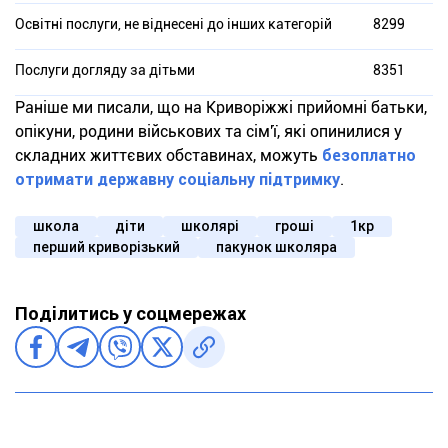
Освітні послуги, не віднесені до інших категорій
8299
Послуги догляду за дітьми
8351
Раніше ми писали, що на Криворіжжі прийомні батьки,
опікуни, родини військових та сім'ї, які опинилися у
складних життєвих обставинах, можуть
безоплатно
отримати державну соціальну підтримку
.
школа
діти
школярі
гроші
1кр
перший криворізький
пакунок школяра
Поділитись у соцмережах