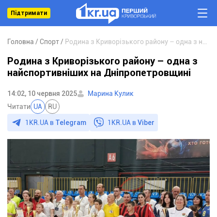
Підтримати
Головна
Спорт
Родина з Криворізького району – одна з найспортивніших на Дніпропетровщині
Родина з Криворізького району – одна з
найспортивніших на Дніпропетровщині
14:02, 10 червня 2025
Марина Кулик
Читати
UA
RU
1KR.UA в
Telegram
1KR.UA в
Viber