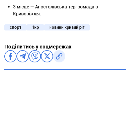
3 місце — Апостолівська тергромада з
Криворіжжя.
спорт
1кр
новини кривий ріг
Поділитись у соцмережах