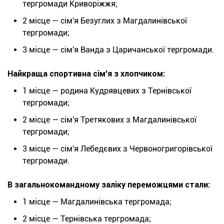
тергромади Криворіжжя;
2 місце — сім'я Безуглих з Магдалинівської
тергромади;
3 місце — сім'я Ванда з Царичанської тергромади.
Найкраща спортивна сім'я з хлопчиком:
1 місце — родина Кудрявцевих з Тернівської
тергромади;
2 місце — сім'я Третякових з Магдалинівської
тергромади;
3 місце — сім'я Лебедєвих з Червоногригорівської
тергромади.
В загальнокомандному заліку переможцями стали:
1 місце — Магдалинівська тергромада;
2 місце — Тернівська тергромада;