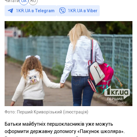
Читати
UA
RU
1KR.UA в
Telegram
1KR.UA в
Viber
Фото: Перший Криворізький (ілюстрація)
Батьки майбутніх першокласників уже можуть
оформити державну допомогу «Пакунок школяра».