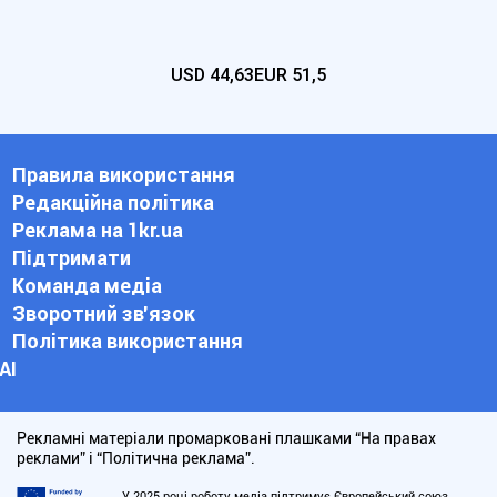
USD
44,63
EUR
51,5
Правила використання
Редакційна політика
Реклама на 1kr.ua
Підтримати
Команда медіа
Зворотний зв'язок
Політика використання
АІ
Рекламні матеріали промарковані плашками “На правах
реклами” і “Політична реклама”.
У 2025 році роботу медіа підтримує Європейський союз