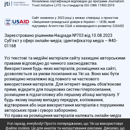
Незалежна сертифікація відповідно до програми Journalism
Trust Initiative (JTI) та стандартів ISO CWA 17493:2019
Сайт оновлено у 2023 році у межах співпраці з проєктом
«Зміцнення громадської довіри в Україні» — UCBI, який
підтримує Агентство США з міжнародного розвитку (USAID)
Зареєстровано рішенням Нацради №703 від 10.08.2023
Cуб’єкт у сфері онлайн-медіа; ідентифікатор медіа – R40-
01168
Усі текстові та медійні матеріали сайту захищені авторськими
правами відповідно до чинного законодавства.
Використання будь-яких матеріалів, розміщених на сайті,
дозволяється за умови посилання на 1kr.ua. Воно має бути
розміщено незалежно від повного чи часткового
використання матеріалів. Для інтернет-видань обов'язкове
пряме, відкрите для пошукових систем гіперпосилання,
розміщене в підзаголовку або першому абзаці матеріалу. У
будь-якому іншому випадку передрук, копіювання,
відтворення або інше використання матеріалів є порушенням
авторських прав і суворо заборонено.
Усі права на розміщення матеріалів належать онлайн-медіа
"Перший Криворізький". Медіа зареєстроване Національною
Усе гаразд, everybody! Просто попереджаємо, що 1kr.ua використовує
радою України з питань телебачення і радіомовлення.
файли cookies. Це для аналізу та налаштування реклами. Дякуємо, що