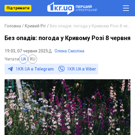
Підтримати
Головна
Кривий Ріг
Без опадів: погода у Кривому Розі 8 червня
Без опадів: погода у Кривому Розі 8 червня
19:03, 07 червня 2025
Олена Смоліна
Читати
UA
RU
1KR.UA в
Telegram
1KR.UA в
Viber