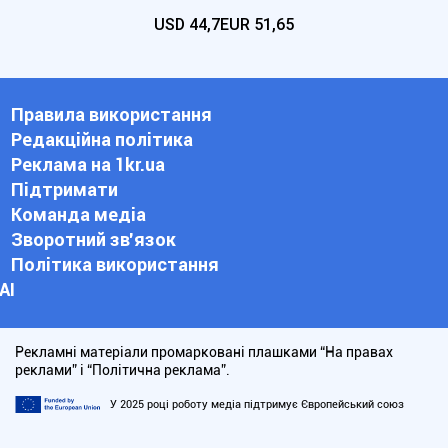
USD
44,7
EUR
51,65
Правила використання
Редакційна політика
Реклама на 1kr.ua
Підтримати
Команда медіа
Зворотний зв'язок
Політика використання
АІ
Рекламні матеріали промарковані плашками “На правах
реклами” і “Політична реклама”.
У 2025 році роботу медіа підтримує Європейський союз