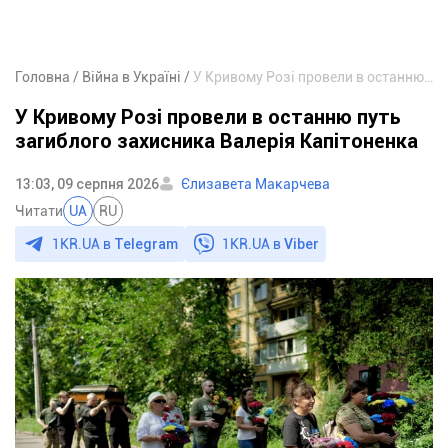
Головна
Війна в Україні
У Кривому Розі провели в останню путь загиблого захисника Валерія Капітоненка
У Кривому Розі провели в останню путь
загиблого захисника Валерія Капітоненка
13:03, 09 серпня 2026
Єлизавета Макарчева
Читати
UA
RU
1KR.UA в
Telegram
1KR.UA в
Viber