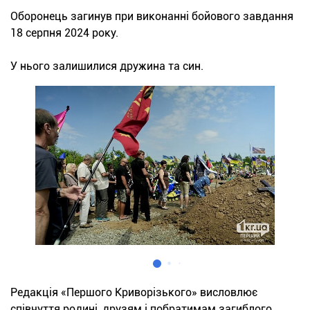
Оборонець загинув при виконанні бойового завдання
18 серпня 2024 року.
У нього залишилися дружина та син.
Редакція «Першого Криворізького» висловлює
співчуття родині, друзям і побратимам загиблого