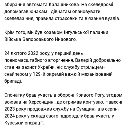
збирання автомата Калашникова. На скеледромі
допомагав юнакам і дівчатам опановувати
скелелазіння, правила страховки та в'язання вузлів.
Крім того, він був козаком Інгульської паланки
Війська Запорозького Низового.
24 лютого 2022 року, у перший день
повномасштабного вторгнення, Валерій добровільно
став на захист України, ніс службу стрільцем-
снайпером у 129-й окремій важкій механізованій
бригаді.
Спочатку брав участь в обороні Кривого Рогу, згодом
воював на Херсонщині, де отримав контузію. Навесні
2023 року продовжив службу на Сумщині, а в серпні
2024 року у складі свого підрозділу брав участь у
Курській операції.