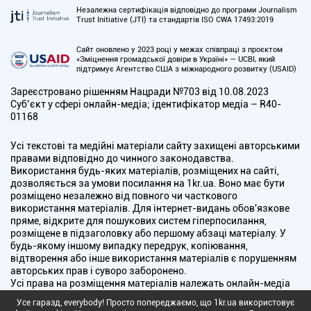
Незалежна сертифікація відповідно до програми Journalism
Trust Initiative (JTI) та стандартів ISO CWA 17493:2019
Сайт оновлено у 2023 році у межах співпраці з проєктом
«Зміцнення громадської довіри в Україні» — UCBI, який
підтримує Агентство США з міжнародного розвитку (USAID)
Зареєстровано рішенням Нацради №703 від 10.08.2023
Cуб’єкт у сфері онлайн-медіа; ідентифікатор медіа – R40-
01168
Усі текстові та медійні матеріали сайту захищені авторськими
правами відповідно до чинного законодавства.
Використання будь-яких матеріалів, розміщених на сайті,
дозволяється за умови посилання на 1kr.ua. Воно має бути
розміщено незалежно від повного чи часткового
використання матеріалів. Для інтернет-видань обов'язкове
пряме, відкрите для пошукових систем гіперпосилання,
розміщене в підзаголовку або першому абзаці матеріалу. У
будь-якому іншому випадку передрук, копіювання,
відтворення або інше використання матеріалів є порушенням
авторських прав і суворо заборонено.
Усі права на розміщення матеріалів належать онлайн-медіа
"Перший Криворізький". Медіа зареєстроване Національною
Усе гаразд, everybody! Просто попереджаємо, що 1kr.ua використовує
радою України з питань телебачення і радіомовлення.