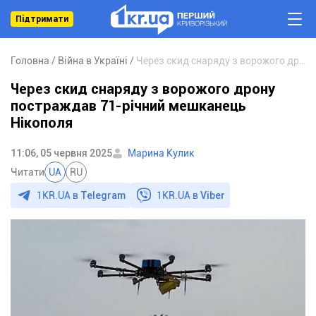
Підтримати
Головна
Війна в Україні
Через скид снаряду з ворожого дрону постраждав 71-річний мешканець Нікополя
Через скид снаряду з ворожого дрону
постраждав 71-річний мешканець
Нікополя
11:06, 05 червня 2025
Марина Кулик
Читати
UA
RU
1KR.UA в
Telegram
1KR.UA в
Viber