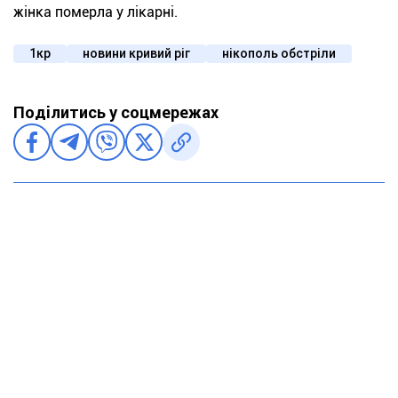
жінка померла у лікарні.
1кр
новини кривий ріг
нікополь обстріли
Поділитись у соцмережах