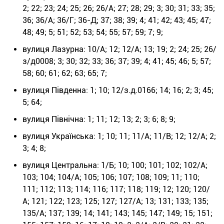
2; 22; 23; 24; 25; 26; 26/А; 27; 28; 29; 3; 30; 31; 33; 35;
36; 36/А; 36/Г; 36-Д; 37; 38; 39; 4; 41; 42; 43; 45; 47;
48; 49; 5; 51; 52; 53; 54; 55; 57; 59; 7; 9;
вулиця Лазурна: 10/А; 12; 12/А; 13; 19; 2; 24; 25; 26/
з/д0008; 3; 30; 32; 33; 36; 37; 39; 4; 41; 45; 46; 5; 57;
58; 60; 61; 62; 63; 65; 7;
вулиця Південна: 1; 10; 12/з.д.0166; 14; 16; 2; 3; 45;
5; 64;
вулиця Північна: 1; 11; 12; 13; 2; 3; 6; 8; 9;
вулиця Українська: 1; 10; 11; 11/А; 11/В; 12; 12/А; 2;
3; 4; 8;
вулиця Центральна: 1/Б; 10; 100; 101; 102; 102/А;
103; 104; 104/А; 105; 106; 107; 108; 109; 11; 110;
111; 112; 113; 114; 116; 117; 118; 119; 12; 120; 120/
А; 121; 122; 123; 125; 127; 127/А; 13; 131; 133; 135;
135/А; 137; 139; 14; 141; 143; 145; 147; 149; 15; 151;