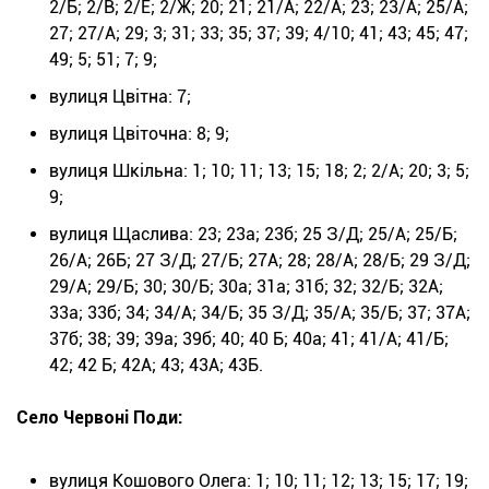
2/Б; 2/В; 2/Е; 2/Ж; 20; 21; 21/А; 22/А; 23; 23/А; 25/А;
27; 27/А; 29; 3; 31; 33; 35; 37; 39; 4/10; 41; 43; 45; 47;
49; 5; 51; 7; 9;
вулиця Цвітна: 7;
вулиця Цвіточна: 8; 9;
вулиця Шкільна: 1; 10; 11; 13; 15; 18; 2; 2/А; 20; 3; 5;
9;
вулиця Щаслива: 23; 23а; 23б; 25 З/Д; 25/А; 25/Б;
26/А; 26Б; 27 З/Д; 27/Б; 27А; 28; 28/А; 28/Б; 29 З/Д;
29/А; 29/Б; 30; 30/Б; 30а; 31а; 31б; 32; 32/Б; 32А;
33а; 33б; 34; 34/А; 34/Б; 35 З/Д; 35/А; 35/Б; 37; 37А;
37б; 38; 39; 39а; 39б; 40; 40 Б; 40а; 41; 41/А; 41/Б;
42; 42 Б; 42А; 43; 43А; 43Б.
Село Червоні Поди:
вулиця Кошового Олега: 1; 10; 11; 12; 13; 15; 17; 19;