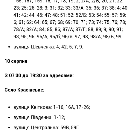
155; 157; 159; 16; 17; 18; 19; 2; 2/А; 2/В; 20; 21; 22;
23; 25; 26; 28; 3; 31; 32; 33; 33/А; 35; 36; 37; 38; 4; 40;
41; 42; 44; 45; 47; 48; 51; 52; 52/Б; 53; 54; 55; 57; 59;
6; 61; 62; 64; 65; 67; 68; 69; 70; 71; 73; 74; 75; 76; 78;
78/А; 82/А; 84; 85; 86; 87/А; 87/Г; 88; 89; 9; 90; 91;
93; 95; 96; 96/А; 96/б; 96/в; 97; 98; 98/А; 98/Б; 99;
вулиця Шевченка: 4; 42; 5; 7; 9.
10 серпня
З 07:30 до 19:30 за адресами:
Село Красівське:
вулиця Квіткова: 1-16, 16А, 17-26;
вулиця Південна: 1-12;
вулиця Центральна: 59В, 59Г.