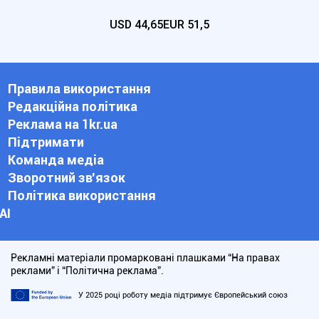
USD
44,65
EUR
51,5
Правила використання
Редакційна політика
Реклама на 1kr.ua
Підтримати
Команда медіа
Зворотний зв'язок
Політика використання
АІ
Рекламні матеріали промарковані плашками “На правах
реклами” і “Політична реклама”.
У 2025 році роботу медіа підтримує Європейський союз