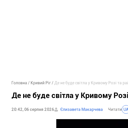
Головна
Кривий Ріг
Де не буде світла у Кривому Розі та ра
Де не буде світла у Кривому Розі
20:42, 06 серпня 2026
Єлизавета Макарчева
Читати
U