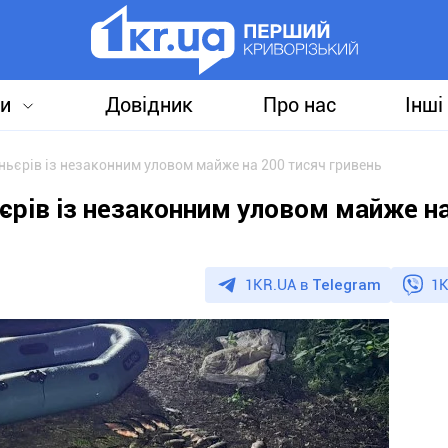
и
Довідник
Про нас
Інші
ньєрів із незаконним уловом майже на 200 тисяч гривень
єрів із незаконним уловом майже н
1KR.UA в
Telegram
1K