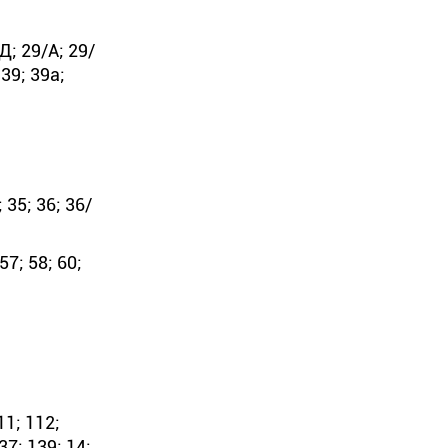
Д; 29/А; 29/
 39; 39а;
; 35; 36; 36/
57; 58; 60;
11; 112;
37; 139; 14;