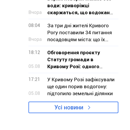
води: криворіжці
Вчора
скаржаться, що водоканал
не визнає проблему
08:04
За три дні жителі Кривого
Рогу поставили 34 питання
Вчора
посадовцям міста: що їх
турбувало
18:12
Обговорення проєкту
Статуту громади в
05.08
Кривому Розі: одного
обурення замало, треба
17:21
У Кривому Розі зафіксували
діяти
ще один порив водогону:
05.08
підтопило земельні ділянки
Усі новини