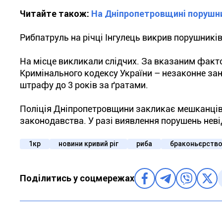
Читайте також:
На Дніпропетровщині порушник
Рибпатруль на річці Інгулець викрив порушників,
На місце викликали слідчих. За вказаним факт
Кримінального кодексу України – незаконне з
штрафу до 3 років за ґратами.
Поліція Дніпропетровщини закликає мешканців
законодавства. У разі виявлення порушень нев
1кр
новини кривий ріг
риба
браконьєрств
Поділитись у соцмережах