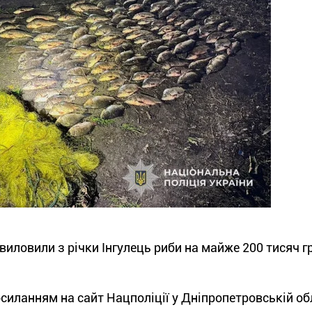
виловили з річки Інгулець риби на майже 200 тисяч г
силанням на сайт Нацполіції у Дніпропетровській об