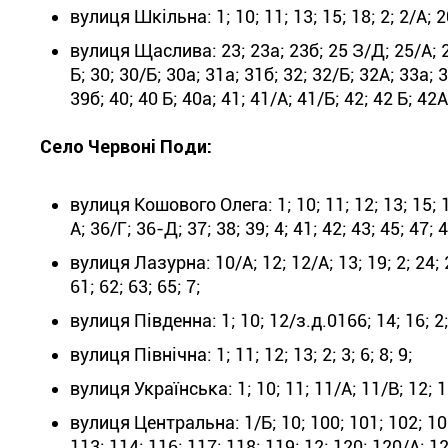
вулиця Шкільна: 1; 10; 11; 13; 15; 18; 2; 2/А; 20
вулиця Щаслива: 23; 23а; 23б; 25 З/Д; 25/А; 25
Б; 30; 30/Б; 30а; 31а; 31б; 32; 32/Б; 32А; 33а; 
39б; 40; 40 Б; 40а; 41; 41/А; 41/Б; 42; 42 Б; 42А
Село Червоні Поди:
вулиця Кошового Олега: 1; 10; 11; 12; 13; 15; 17;
А; 36/Г; 36-Д; 37; 38; 39; 4; 41; 42; 43; 45; 47; 48
вулиця Лазурна: 10/А; 12; 12/А; 13; 19; 2; 24; 25
61; 62; 63; 65; 7;
вулиця Південна: 1; 10; 12/з.д.0166; 14; 16; 2; 
вулиця Північна: 1; 11; 12; 13; 2; 3; 6; 8; 9;
вулиця Українська: 1; 10; 11; 11/А; 11/В; 12; 12/
вулиця Центральна: 1/Б; 10; 100; 101; 102; 102
113; 114; 116; 117; 118; 119; 12; 120; 120/А; 12