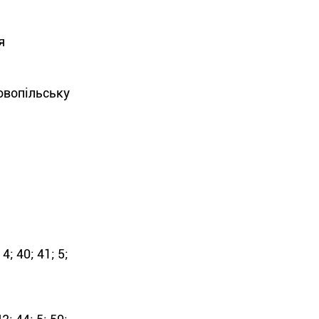
я
овопільську
 4; 40; 41; 5;