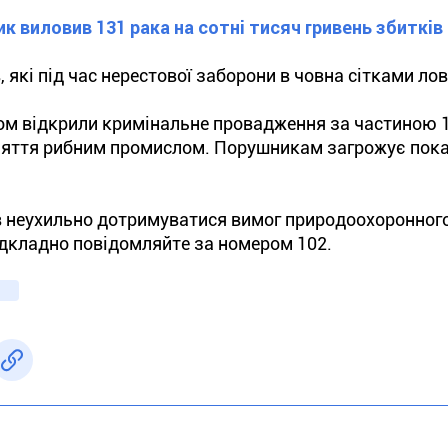
 виловив 131 рака на сотні тисяч гривень збитків
 які під час нерестової заборони в човна сітками лов
ом відкрили кримінальне провадження за частиною 1
аняття рибним промислом. Порушникам загрожує пока
 неухильно дотримуватися вимог природоохоронног
ідкладно повідомляйте за номером 102.
о