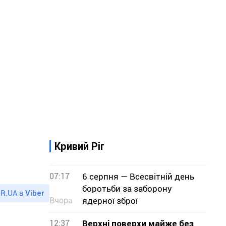
Кривий Ріг
07:17
6 серпня — Всесвітній день
боротьби за заборону
R.UA в
Viber
Вчора
ядерної зброї
12:37
Верхні поверхи майже без