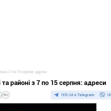
йоні з 7 по 15 серпня: адреси
 та районі з 7 по 15 серпня: адреси
1KR.UA в
Telegram
1K
A
RU