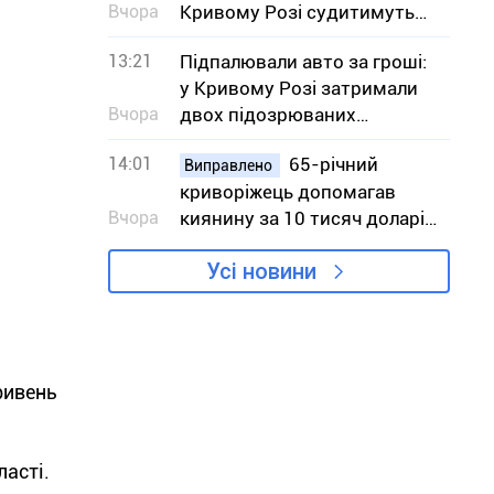
Вчора
Кривому Розі судитимуть
13 людей
13:21
Підпалювали авто за гроші:
у Кривому Розі затримали
Вчора
двох підозрюваних
виконавиць
14:01
65-річний
Виправлено
криворіжець допомагав
Вчора
киянину за 10 тисяч доларів
незаконно потрапити у
Усі новини
Словаччину
ривень
ласті.