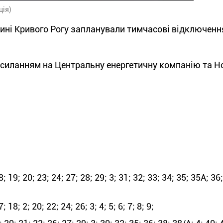
ція)
стині Кривого Рогу запланували тимчасові відключенн
осиланням на Центральну енергетичну компанію та Н
 19; 20; 23; 24; 27; 28; 29; 3; 31; 32; 33; 34; 35; 35А; 36;
8; 2; 20; 22; 24; 26; 3; 4; 5; 6; 7; 8; 9;