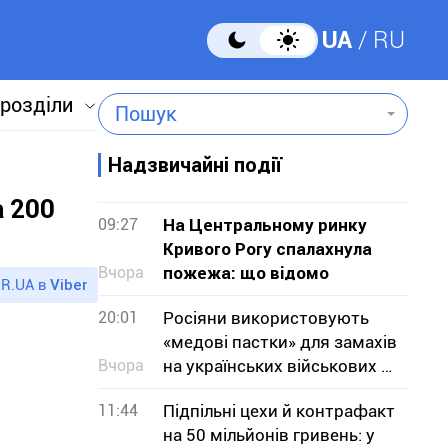
UA
RU
 розділи
Пошук
Надзвичайні події
а 200
09:27
На Центральному ринку
Кривого Рогу спалахнула
Вчора
пожежа: що відомо
R.UA в
Viber
20:01
Росіяни використовують
«медові пастки» для замахів
Вчора
на українських військових —
СБУ
11:44
Підпільні цехи й контрафакт
на 50 мільйонів гривень: у