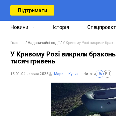
Підтримати
Новини
Історія
Спецпроєкт
Головна
Надзвичайні події
У Кривому Розі викрили брако
У Кривому Розі викрили браконь
тисяч гривень
15:01, 04 червня 2025
Марина Кулик
Читати
UA
RU