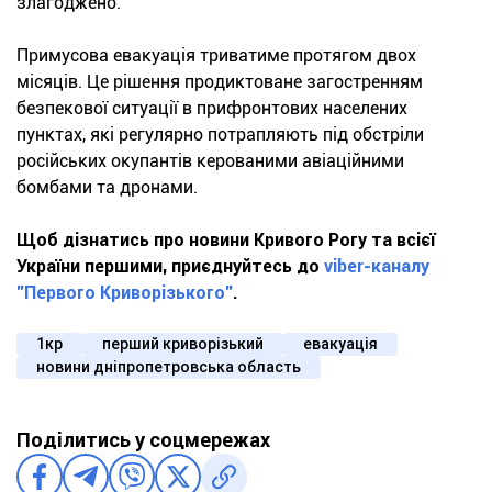
злагоджено.
Примусова евакуація триватиме протягом двох
місяців. Це рішення продиктоване загостренням
безпекової ситуації в прифронтових населених
пунктах, які регулярно потрапляють під обстріли
російських окупантів керованими авіаційними
бомбами та дронами.
Щоб дізнатись про новини Кривого Рогу та всієї
України першими, приєднуйтесь до
viber-каналу
"Первого Криворізького"
.
1кр
перший криворізький
евакуація
новини дніпропетровська область
Поділитись у соцмережах