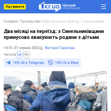
Підтримати
Головна
Суспільство
Два місяці на переїзд: з Синельниківщини примусово евакуюють родини з дітьми
Два місяці на переїзд: з Синельниківщини
примусово евакуюють родини з дітьми
14:01, 01 червня 2025
Вікторія Тарасова
Читати
UA
RU
1KR.UA в
Telegram
1KR.UA в
Viber