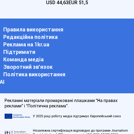
USD
44,63
EUR
51,5
Правила використання
Редакційна політика
Реклама на 1kr.ua
Підтримати
Команда медіа
Зворотний зв'язок
Політика використання
АІ
Рекламні матеріали промарковані плашками “На правах
реклами” і “Політична реклама”.
У 2025 році роботу медіа підтримує Європейський союз
Незалежна сертифікація відповідно до програми Journalism