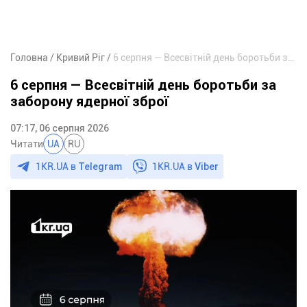
Головна
Кривий Ріг
6 серпня — Всесвітній день боротьби за заборону ядерної зброї
6 серпня — Всесвітній день боротьби за
заборону ядерної зброї
07:17, 06 серпня 2026
Читати
UA
RU
1KR.UA в
Telegram
1KR.UA в
Viber