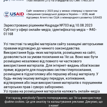
Trust Initiative (JTI) та стандартів ISO CWA 17493:2019
Сайт оновлено у 2023 році у межах співпраці з проєктом
«Зміцнення громадської довіри в Україні» — UCBI, який
підтримує Агентство США з міжнародного розвитку (USAID)
Зареєстровано рішенням Нацради №703 від 10.08.2023
Cуб’єкт у сфері онлайн-медіа; ідентифікатор медіа – R40-
01168
Усі текстові та медійні матеріали сайту захищені авторськими
правами відповідно до чинного законодавства.
Використання будь-яких матеріалів, розміщених на сайті,
дозволяється за умови посилання на 1kr.ua. Воно має бути
розміщено незалежно від повного чи часткового
використання матеріалів. Для інтернет-видань обов'язкове
пряме, відкрите для пошукових систем гіперпосилання,
розміщене в підзаголовку або першому абзаці матеріалу. У
будь-якому іншому випадку передрук, копіювання,
відтворення або інше використання матеріалів є порушенням
авторських прав і суворо заборонено.
Усі права на розміщення матеріалів належать онлайн-медіа
"Перший Криворізький". Медіа зареєстроване Національною
Усе гаразд, everybody! Просто попереджаємо, що 1kr.ua використовує
радою України з питань телебачення і радіомовлення.
файли cookies. Це для аналізу та налаштування реклами. Дякуємо, що
з нами!