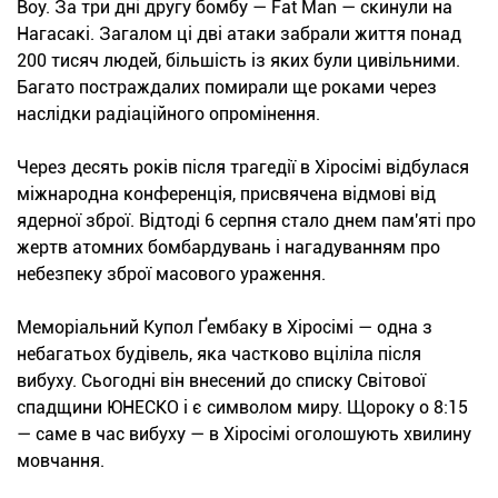
Boy. За три дні другу бомбу — Fat Man — скинули на
Нагасакі. Загалом ці дві атаки забрали життя понад
200 тисяч людей, більшість із яких були цивільними.
Багато постраждалих помирали ще роками через
наслідки радіаційного опромінення.
Через десять років після трагедії в Хіросімі відбулася
міжнародна конференція, присвячена відмові від
ядерної зброї. Відтоді 6 серпня стало днем пам'яті про
жертв атомних бомбардувань і нагадуванням про
небезпеку зброї масового ураження.
Меморіальний Купол Ґембаку в Хіросімі — одна з
небагатьох будівель, яка частково вціліла після
вибуху. Сьогодні він внесений до списку Світової
спадщини ЮНЕСКО і є символом миру. Щороку о 8:15
— саме в час вибуху — в Хіросімі оголошують хвилину
мовчання.