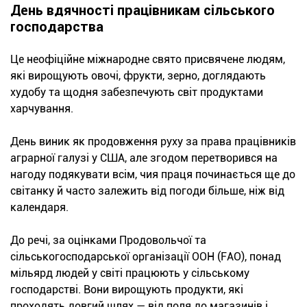
День вдячності працівникам сільського
господарства
Це неофіційне міжнародне свято присвячене людям,
які вирощують овочі, фрукти, зерно, доглядають
худобу та щодня забезпечують світ продуктами
харчування.
День виник як продовження руху за права працівників
аграрної галузі у США, але згодом перетворився на
нагоду подякувати всім, чия праця починається ще до
світанку й часто залежить від погоди більше, ніж від
календаря.
До речі, за оцінками Продовольчої та
сільськогосподарської організації ООН (FAO), понад
мільярд людей у світі працюють у сільському
господарстві. Вони вирощують продукти, які
проходять довгий шлях — від поля до магазинів і