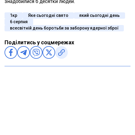
знадобилися б десятки людей.
1кр
Яке сьогодні свято
який сьогодні день
6 серпня
всесвітній день боротьби за заборону ядерної зброї
Поділитись у соцмережах