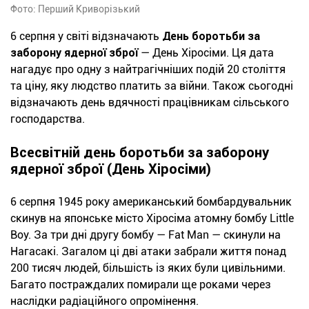
Фото: Перший Криворізький
6 серпня у світі відзначають
День боротьби за
заборону ядерної зброї
— День Хіросіми. Ця дата
нагадує про одну з найтрагічніших подій 20 століття
та ціну, яку людство платить за війни. Також сьогодні
відзначають день вдячності працівникам сільського
господарства.
Всесвітній день боротьби за заборону
ядерної зброї (День Хіросіми)
6 серпня 1945 року американський бомбардувальник
скинув на японське місто Хіросіма атомну бомбу Little
Boy. За три дні другу бомбу — Fat Man — скинули на
Нагасакі. Загалом ці дві атаки забрали життя понад
200 тисяч людей, більшість із яких були цивільними.
Багато постраждалих помирали ще роками через
наслідки радіаційного опромінення.