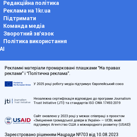
Редакційна політика
Реклама на 1kr.ua
Підтримати
Команда медіа
Зворотний зв'язок
Політика використання
АІ
Рекламні матеріали промарковані плашками “На правах
реклами” і “Політична реклама”.
У 2025 році роботу медіа підтримує Європейський союз
Незалежна сертифікація відповідно до програми Journalism
Trust Initiative (JTI) та стандартів ISO CWA 17493:2019
Сайт оновлено у 2023 році у межах співпраці з проєктом
«Зміцнення громадської довіри в Україні» — UCBI, який
підтримує Агентство США з міжнародного розвитку (USAID)
Зареєстровано рішенням Нацради №703 від 10.08.2023