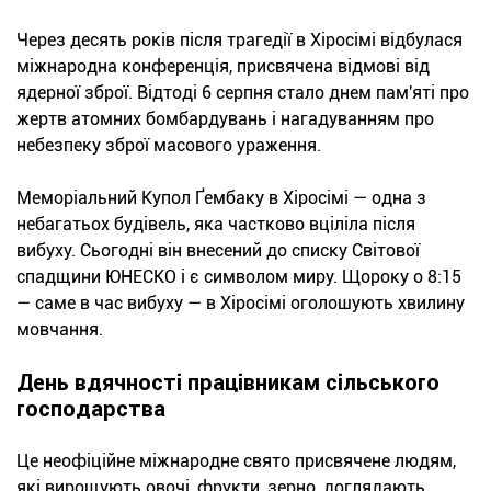
Через десять років після трагедії в Хіросімі відбулася
міжнародна конференція, присвячена відмові від
ядерної зброї. Відтоді 6 серпня стало днем пам'яті про
жертв атомних бомбардувань і нагадуванням про
небезпеку зброї масового ураження.
Меморіальний Купол Ґембаку в Хіросімі — одна з
небагатьох будівель, яка частково вціліла після
вибуху. Сьогодні він внесений до списку Світової
спадщини ЮНЕСКО і є символом миру. Щороку о 8:15
— саме в час вибуху — в Хіросімі оголошують хвилину
мовчання.
День вдячності працівникам сільського
господарства
Це неофіційне міжнародне свято присвячене людям,
які вирощують овочі, фрукти, зерно, доглядають