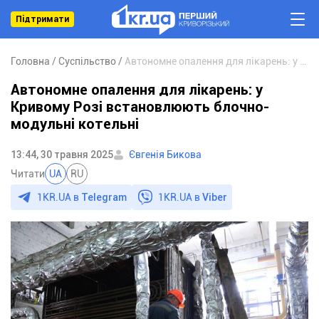
Підтримати
Головна
Суспільство
Автономне опалення для лікарень: у Кривому Розі встановлюють блочно-модульні котельні
Автономне опалення для лікарень: у
Кривому Розі встановлюють блочно-
модульні котельні
13:44, 30 травня 2025
Євгенія Бикова
Читати
UA
RU
1KR.UA в
Telegram
1KR.UA в
Viber