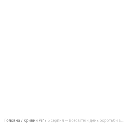
Головна
Кривий Ріг
6 серпня — Всесвітній день боротьби за заборону ядерної зброї