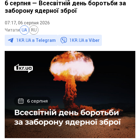
6 серпня — Всесвітній день боротьби за
заборону ядерної зброї
07:17, 06 серпня 2026
Читати
UA
RU
1KR.UA в
Telegram
1KR.UA в
Viber