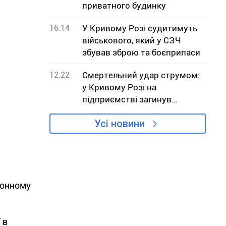
приватного будинку
16:14
У Кривому Розі судитимуть
військового, який у СЗЧ
збував зброю та боєприпаси
12:22
Смертельний удар струмом:
у Кривому Розі на
підприємстві загинув
робітник
Усі новини
конному
 в