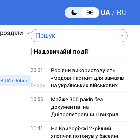
UA
RU
 розділи
Пошук
Надзвичайні події
20:01
Росіяни використовують
«медові пастки» для замахів
R.UA в
Viber
Вчора
на українських військових —
СБУ
10:56
Майже 300 раків без
документів: на
Дніпропетровщині викрили
незаконний продаж
11:41
На Криворіжжі 2-річний
хлопчик потонув у басейні