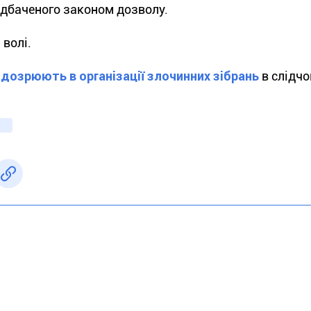
редбаченого законом дозволу.
волі.
ідозрюють в організації злочинних зібрань
в слідч