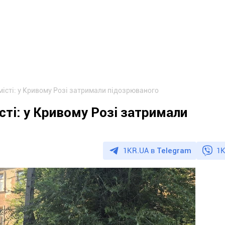
місті: у Кривому Розі затримали підозрюваного
сті: у Кривому Розі затримали
1KR.UA в
Telegram
1K