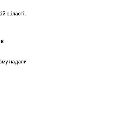
ій області.
ів
лому надали