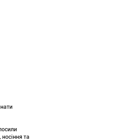
анати
лосили
 носіння та