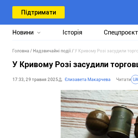
Підтримати
Новини
Історія
Спецпроєкт
Головна
Надзвичайні події
У Кривому Розі засудили торг
У Кривому Розі засудили торго
17:33, 29 травня 2025
Єлизавета Макарчева
Читати
U