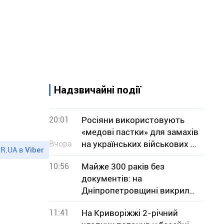
Надзвичайні події
20:01
Росіяни використовують
«медові пастки» для замахів
Вчора
на українських військових —
R.UA в
Viber
СБУ
10:56
Майже 300 раків без
документів: на
Дніпропетровщині викрили
незаконний продаж
11:41
На Криворіжжі 2-річний