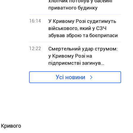
хлопчик потонув у басейні
приватного будинку
16:14
У Кривому Розі судитимуть
військового, який у СЗЧ
збував зброю та боєприпаси
12:22
Смертельний удар струмом:
у Кривому Розі на
підприємстві загинув
робітник
Усі новини
 Кривого