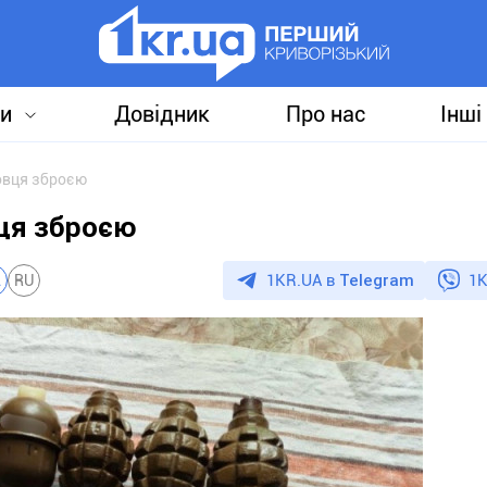
и
Довідник
Про нас
Інші
овця зброєю
вця зброєю
1KR.UA в
Telegram
1K
A
RU