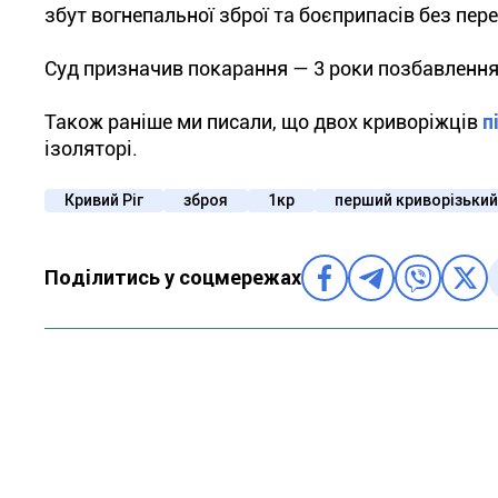
збут вогнепальної зброї та боєприпасів без пе
Суд призначив покарання — 3 роки позбавлення 
Також раніше ми писали, що двох криворіжців
п
ізоляторі.
Кривий Ріг
зброя
1кр
перший криворізький
Поділитись у соцмережах