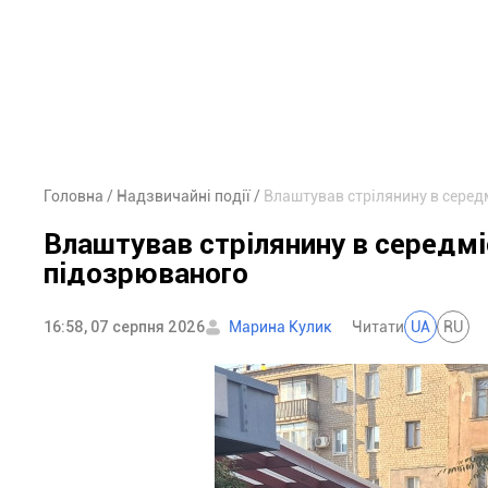
Головна
Надзвичайні події
Влаштував стрілянину в серед
Влаштував стрілянину в середмі
підозрюваного
16:58, 07 серпня 2026
Марина Кулик
Читати
UA
RU