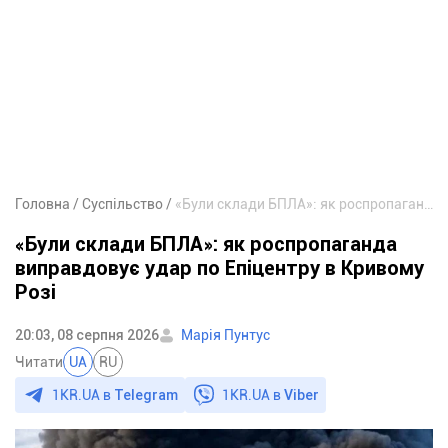
Головна
Суспільство
«Були склади БПЛА»: як роспропаганда виправдовує удар по Епіцентру в Кривому Розі
«Були склади БПЛА»: як роспропаганда
виправдовує удар по Епіцентру в Кривому
Розі
20:03, 08 серпня 2026
Марія Пунтус
Читати
UA
RU
1KR.UA в
Telegram
1KR.UA в
Viber