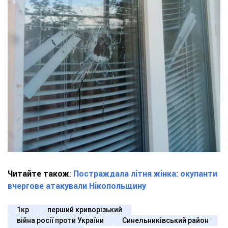
Читайте також
:
Постраждала літня жінка: окупанти
вчергове атакували Нікопольщину
1кр
перший криворізький
війна росії проти України
Синельниківський район