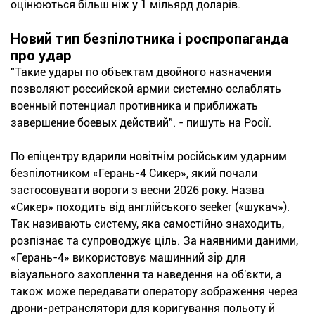
оцінюються більш ніж у 1 мільярд доларів.
Новий тип безпілотника і роспропаганда
про удар
"Такие удары по объектам двойного назначения
позволяют российской армии системно ослаблять
военный потенциал противника и приближать
завершение боевых действий". - пишуть на Росії.
По епіцентру вдарили новітнім російським ударним
безпілотником «Герань-4 Сикер», який почали
застосовувати вороги з весни 2026 року. Назва
«Сикер» походить від англійського seeker («шукач»).
Так називають систему, яка самостійно знаходить,
розпізнає та супроводжує ціль. За наявними даними,
«Герань-4» використовує машинний зір для
візуального захоплення та наведення на об'єкти, а
також може передавати оператору зображення через
дрони-ретранслятори для коригування польоту й