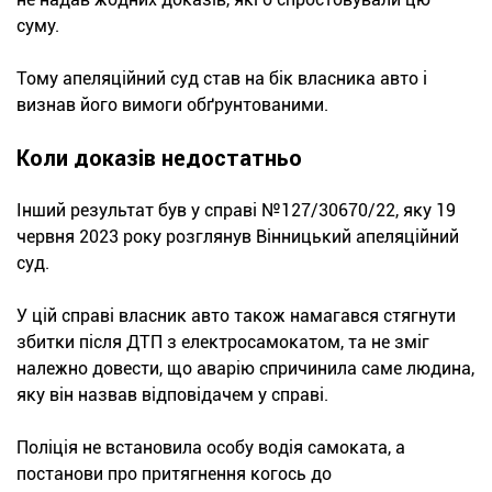
суму.
Тому апеляційний суд став на бік власника авто і
визнав його вимоги обґрунтованими.
Коли доказів недостатньо
Інший результат був у справі №127/30670/22, яку 19
червня 2023 року розглянув Вінницький апеляційний
суд.
У цій справі власник авто також намагався стягнути
збитки після ДТП з електросамокатом, та не зміг
належно довести, що аварію спричинила саме людина,
яку він назвав відповідачем у справі.
Поліція не встановила особу водія самоката, а
постанови про притягнення когось до