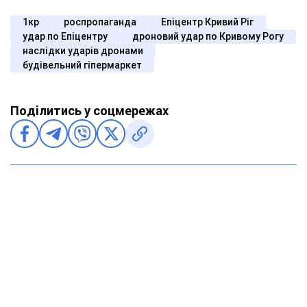
1кр
роспропаганда
Епіцентр Кривий Ріг
удар по Епіцентру
дроновий удар по Кривому Рогу
наслідки ударів дронами
будівельний гіпермаркет
Поділитись у соцмережах