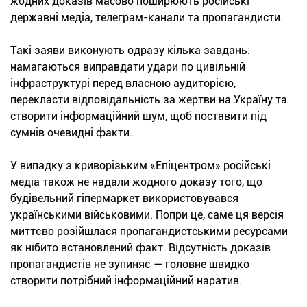
жодних доказів масово поширюють російські
державні медіа, телеграм-канали та пропагандисти.
Такі заяви виконують одразу кілька завдань:
намагаються виправдати удари по цивільній
інфраструктурі перед власною аудиторією,
перекласти відповідальність за жертви на Україну та
створити інформаційний шум, щоб поставити під
сумнів очевидні факти.
У випадку з криворізьким «Епіцентром» російські
медіа також не надали жодного доказу того, що
будівельний гіпермаркет використовувався
українськими військовими. Попри це, саме ця версія
миттєво розійшлася пропагандистськими ресурсами
як нібито встановлений факт. Відсутність доказів
пропагандистів не зупиняє — головне швидко
створити потрібний інформаційний наратив.