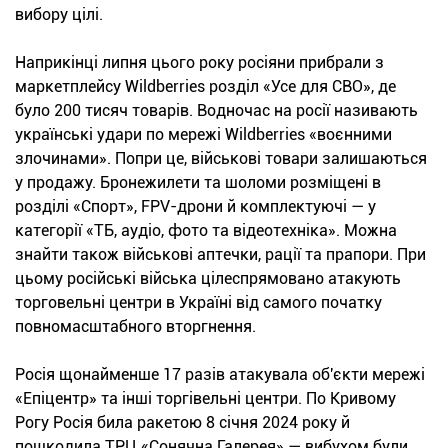
вибору цілі.
Наприкінці липня цього року росіяни прибрали з
маркетплейсу Wildberries розділ «Усе для СВО», де
було 200 тисяч товарів. Водночас на росії називають
українські удари по мережі Wildberries «воєнними
злочинами». Попри це, військові товари залишаються
у продажу. Бронежилети та шоломи розміщені в
розділі «Спорт», FPV-дрони й комплектуючі — у
категорії «ТБ, аудіо, фото та відеотехніка». Можна
знайти також військові аптечки, рації та прапори. При
цьому російські війська цілеспрямовано атакують
торговельні центри в Україні від самого початку
повномасштабного вторгнення.
Росія щонайменше 17 разів атакувала об'єкти мережі
«Епіцентр» та інші торгівельні центри. По Кривому
Рогу Росія била ракетою 8 січня 2024 року й
пошкодила ТРЦ «Сонячна Галерея» — вибухом були