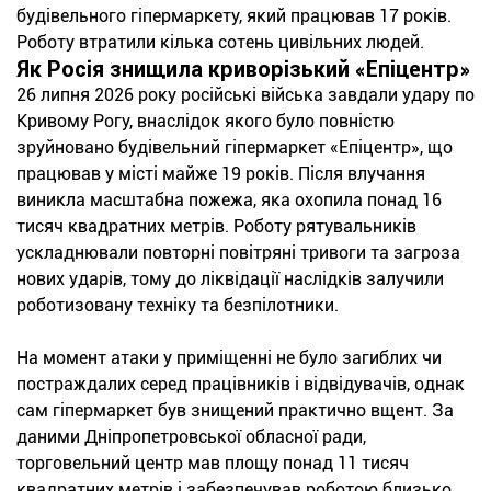
будівельного гіпермаркету, який працював 17 років.
Роботу втратили кілька сотень цивільних людей.
Як Росія знищила криворізький «Епіцентр»
26 липня 2026 року російські війська завдали удару по
Кривому Рогу, внаслідок якого було повністю
зруйновано будівельний гіпермаркет «Епіцентр», що
працював у місті майже 19 років. Після влучання
виникла масштабна пожежа, яка охопила понад 16
тисяч квадратних метрів. Роботу рятувальників
ускладнювали повторні повітряні тривоги та загроза
нових ударів, тому до ліквідації наслідків залучили
роботизовану техніку та безпілотники.
На момент атаки у приміщенні не було загиблих чи
постраждалих серед працівників і відвідувачів, однак
сам гіпермаркет був знищений практично вщент. За
даними Дніпропетровської обласної ради,
торговельний центр мав площу понад 11 тисяч
квадратних метрів і забезпечував роботою близько