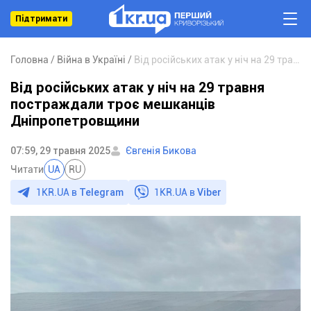
Підтримати
Головна
Війна в Україні
Від російських атак у ніч на 29 травня постраждали троє мешканців Дніпропетровщини
Від російських атак у ніч на 29 травня
постраждали троє мешканців
Дніпропетровщини
07:59, 29 травня 2025
Євгенія Бикова
Читати
UA
RU
1KR.UA в
Telegram
1KR.UA в
Viber