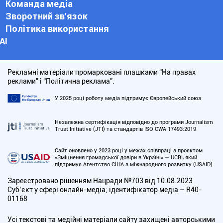
Команда медіа
Зворотний зв'язок
Політика використання
АІ
Рекламні матеріали промарковані плашками “На правах
реклами” і “Політична реклама”.
У 2025 році роботу медіа підтримує Європейський союз
Незалежна сертифікація відповідно до програми Journalism
Trust Initiative (JTI) та стандартів ISO CWA 17493:2019
Сайт оновлено у 2023 році у межах співпраці з проєктом
«Зміцнення громадської довіри в Україні» — UCBI, який
підтримує Агентство США з міжнародного розвитку (USAID)
Зареєстровано рішенням Нацради №703 від 10.08.2023
Cуб’єкт у сфері онлайн-медіа; ідентифікатор медіа – R40-
01168
Усі текстові та медійні матеріали сайту захищені авторськими