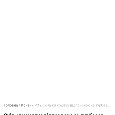
Головна
Кривий Ріг
Скільки коштує відпочинок на турбазах під Кривим Рогом