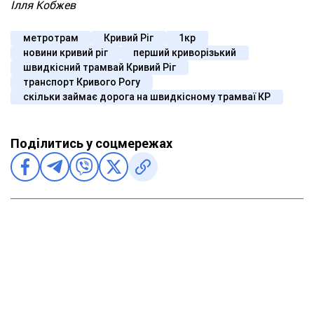
Ілля Кобжев
метротрам
Кривий Ріг
1кр
новини кривий ріг
перший криворізький
швидкісний трамвай Кривий Ріг
транспорт Кривого Рогу
скільки займає дорога на швидкісному трамваї КР
Поділитись у соцмережах