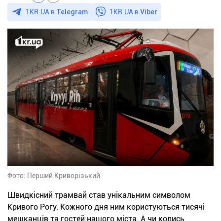
1KR.UA в
Telegram
1KR.UA в
Viber
Фото: Перший Криворізький
Швидкісний трамвай став унікальним символом
Кривого Рогу. Кожного дня ним користуються тисячі
мешканців та гостей нашого міста. А чи колись