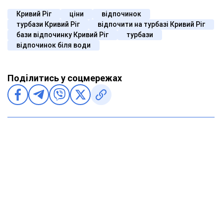
Кривий Ріг
ціни
відпочинок
турбази Кривий Ріг
відпочити на турбазі Кривий Ріг
бази відпочинку Кривий Ріг
турбази
відпочинок біля води
Поділитись у соцмережах