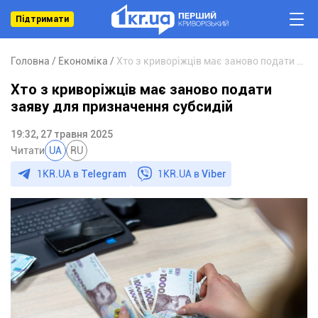
Підтримати
Головна
Економіка
Хто з криворіжців має заново подати заяву для призначення субсидій
Хто з криворіжців має заново подати
заяву для призначення субсидій
19:32, 27 травня 2025
Читати
UA
RU
1KR.UA в
Telegram
1KR.UA в
Viber