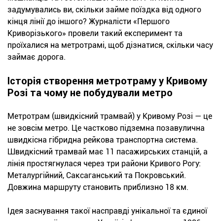
задумувались ви, скільки займе поїздка від одного
кінця лінії до іншого? Журналісти «Першого
Криворізького» провели такий експеримент та
проїхалися на метротрамі, щоб дізнатися, скільки часу
займає дорога.
Історія створення метротраму у Кривому
Розі та чому не побудували метро
Метротрам (швидкісний трамвай) у Кривому Розі — це
не зовсім метро. Це частково підземна позавулична
швидкісна гібридна рейкова транспортна система.
Швидкісний трамвай має 11 пасажирських станцій, а
лінія простягнулася через три райони Кривого Рогу:
Металургійний, Саксаганський та Покровський.
Довжина маршруту становить приблизно 18 км.
Ідея заснування такої насправді унікальної та єдиної