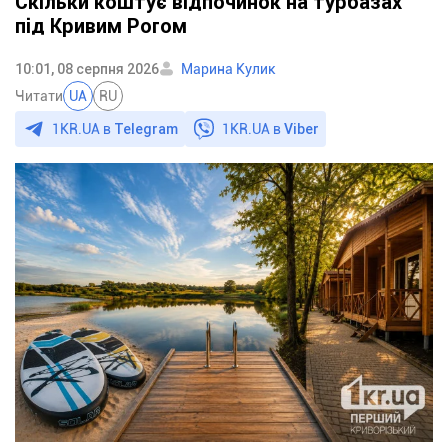
Скільки коштує відпочинок на турбазах
під Кривим Рогом
10:01, 08 серпня 2026
Марина Кулик
Читати
UA
RU
1KR.UA в
Telegram
1KR.UA в
Viber