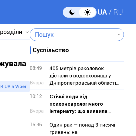
UA
RU
 розділи
Пошук
Суспільство
джувала
08:49
405 метрів раколовок
дістали з водосховища у
Вчора
Дніпропетровській області
R.UA в
Viber
— чим вони небезпечні
10:12
Стічні води від
психоневрологічного
Вчора
інтернату: що виявила
перевірка на Криворіжжі
16:36
Один рак — понад 3 тисячі
гривень: на