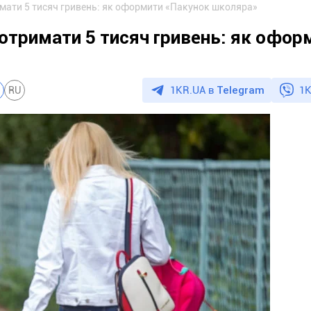
мати 5 тисяч гривень: як оформити «Пакунок школяра»
отримати 5 тисяч гривень: як офор
1KR.UA в
Telegram
1K
RU