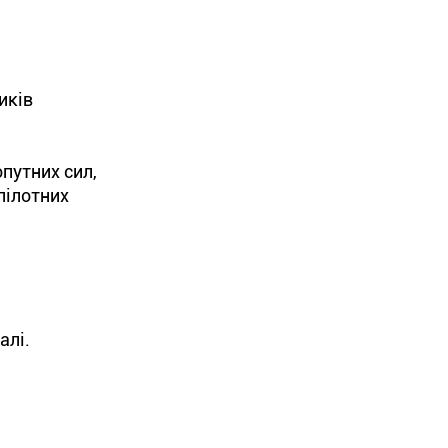
иків
путних сил,
пілотних
алі.