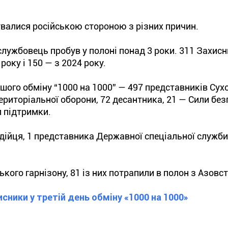
увалися російською стороною з різних причин.
службовець пробув у полоні понад 3 роки. 311 Захисн
року і 150 — з 2024 року.
шого обміну “1000 на 1000” — 497 представників Сухо
ериторіальної оборони, 72 десантника, 21 — Сили без
л підтримки.
дійця, 1 представника Державної спеціальної служби
го гарнізону, 81 із них потрапили в полон з Азовст
сники у третій день обміну «1000 на 1000»