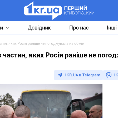
и
Довідник
Про нас
Інші
стин, яких Росія раніше не погоджувала на обмін
в частин, яких Росія раніше не пого
1KR.UA в
Telegram
1K