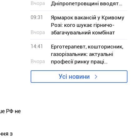
Вчора
Дніпропетровщині вводять
заборону на вилов
09:31
Ярмарок вакансій у Кривому
Розі: кого шукає гірничо-
Вчора
збагачувальний комбінат
14:41
Ерготерапевт, кошторисник,
газорізальник: актуальні
Вчора
професії ринку праці
Дніпропетровщини в серпні
Усі новини
ше РФ не
ння з