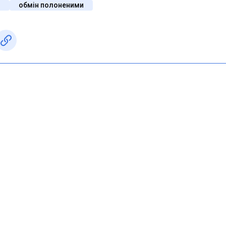
й
обмін полоненими