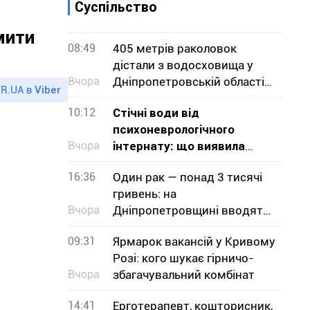
Суспільство
мити
08:49
405 метрів раколовок
дістали з водосховища у
Вчора
Дніпропетровській області
R.UA в
Viber
— чим вони небезпечні
10:12
Стічні води від
психоневрологічного
Вчора
інтернату: що виявила
перевірка на Криворіжжі
16:36
Один рак — понад 3 тисячі
гривень: на
Вчора
Дніпропетровщині вводять
заборону на вилов
09:31
Ярмарок вакансій у Кривому
Розі: кого шукає гірничо-
Вчора
збагачувальний комбінат
14:41
Ерготерапевт, кошторисник,