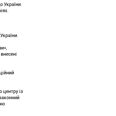
о України.
іях.
України.
ви»,
 внесені
ційний
 центру із
 законний
бно