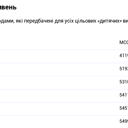
ивень
ами, які передбачені для усіх цільових «дитячих» в
МСС
411
519
531
541
545
549