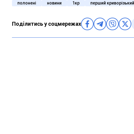
полонені
новини
1кр
перший криворізьки
Поділитись у соцмережах