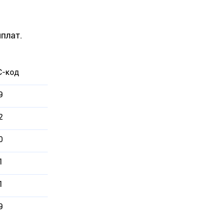
иплат.
-код
9
2
0
1
1
9