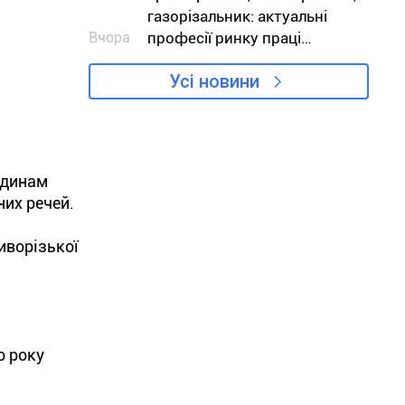
газорізальник: актуальні
Вчора
професії ринку праці
Дніпропетровщини в серпні
Усі новини
одинам
них речей.
иворізької
о року