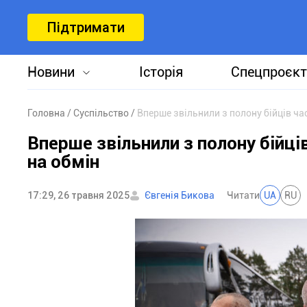
Підтримати
Новини
Історія
Спецпроєкт
Головна
Суспільство
Вперше звільнили з полону бійців ча
Вперше звільнили з полону бійці
на обмін
17:29, 26 травня 2025
Євгенія Бикова
Читати
UA
RU