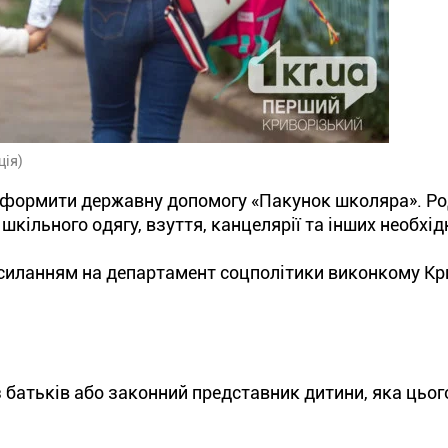
ція)
оформити державну допомогу «Пакунок школяра». Р
шкільного одягу, взуття, канцелярії та інших необхід
силанням на департамент соцполітики виконкому Кр
батьків або законний представник дитини, яка цьог