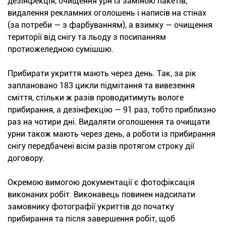
дезінфекція, очищення урн із заміною пакетів,
видалення рекламних оголошень і написів на стінах
(за потреби — з фарбуванням), а взимку — очищення
території від снігу та льоду з посипанням
протиожеледною сумішшю.
Прибирати укриття мають через день. Так, за рік
заплановано 183 цикли підмітання та вивезення
сміття, стільки ж разів проводитимуть вологе
прибирання, а дезінфекцію — 91 раз, тобто приблизно
раз на чотири дні. Видаляти оголошення та очищати
урни також мають через день, а роботи із прибирання
снігу передбачені вісім разів протягом строку дії
договору.
Окремою вимогою документації є фотофіксація
виконаних робіт. Виконавець повинен надсилати
замовнику фотографії укриттів до початку
прибирання та після завершення робіт, щоб