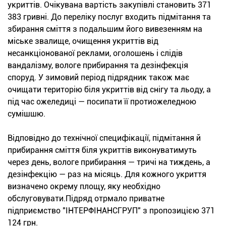
укриттів. Очікувана вартість закупівлі становить 371
383 гривні. До переліку послуг входить підмітання та
збирання сміття з подальшим його вивезенням на
міське звалище, очищення укриттів від
несанкціонованої реклами, оголошень і слідів
вандалізму, вологе прибирання та дезінфекція
споруд. У зимовий період підрядник також має
очищати територію біля укриттів від снігу та льоду, а
під час ожеледиці — посипати її протиожеледною
сумішшю.
Відповідно до технічної специфікації, підмітання й
прибирання сміття біля укриттів виконуватимуть
через день, вологе прибирання — тричі на тиждень, а
дезінфекцію — раз на місяць. Для кожного укриття
визначено окрему площу, яку необхідно
обслуговувати.Підряд отрмало приватне
підприємство "ІНТЕРФІНАНСГРУП" з пропозицією 371
124 грн.