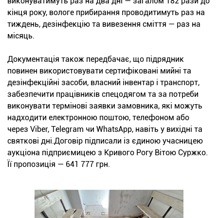
виконуватимуть раз на два дні — загалом 182 рази до
кінця року, вологе прибирання проводитимуть раз на
тиждень, дезінфекцію та вивезення сміття — раз на
місяць.
Документація також передбачає, що підрядник
повинен використовувати сертифіковані мийні та
дезінфекційні засоби, власний інвентар і транспорт,
забезпечити працівників спецодягом та за потреби
виконувати термінові заявки замовника, які можуть
надходити електронною поштою, телефоном або
через Viber, Telegram чи WhatsApp, навіть у вихідні та
святкові дні.Договір підписали із єдиною учасницею
аукціона підприємицею з Кривого Рогу Вітою Суржко.
Її пропозиція — 641 777 грн.