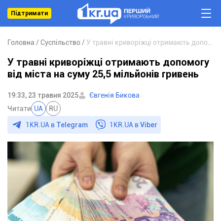
Підтримати
Головна
Суспільство
У травні криворіжці отримають допомогу від міста на суму 25,5 мільйонів гривень
У травні криворіжці отримають допомогу
від міста на суму 25,5 мільйонів гривень
19:33, 23 травня 2025
Євгенія Бикова
Читати
UA
RU
1KR.UA в
Telegram
1KR.UA в
Viber