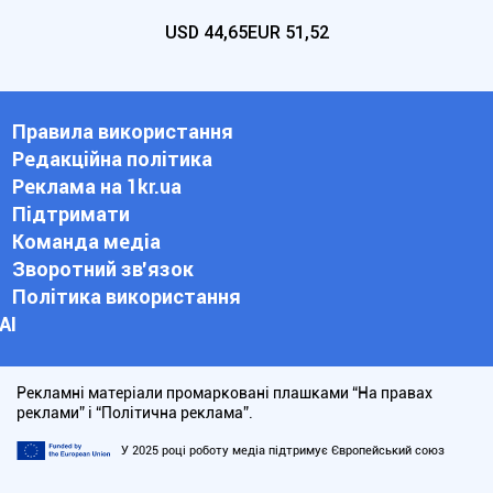
USD
44,65
EUR
51,52
Правила використання
Редакційна політика
Реклама на 1kr.ua
Підтримати
Команда медіа
Зворотний зв'язок
Політика використання
АІ
Рекламні матеріали промарковані плашками “На правах
реклами” і “Політична реклама”.
У 2025 році роботу медіа підтримує Європейський союз