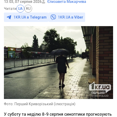
13:03, 07 серпня 2026
Єлизавета Макарчева
Читати
UA
RU
1KR.UA в
Telegram
1KR.UA в
Viber
Фото: Перший Криворізький (ілюстрація)
У суботу та неділю 8-9 серпня синоптики прогнозують