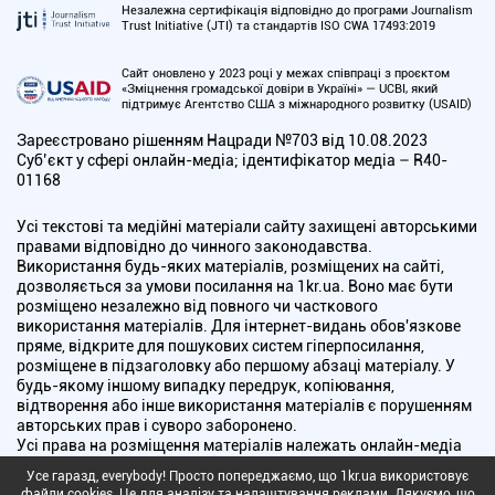
Незалежна сертифікація відповідно до програми Journalism
Trust Initiative (JTI) та стандартів ISO CWA 17493:2019
Сайт оновлено у 2023 році у межах співпраці з проєктом
«Зміцнення громадської довіри в Україні» — UCBI, який
підтримує Агентство США з міжнародного розвитку (USAID)
Зареєстровано рішенням Нацради №703 від 10.08.2023
Cуб’єкт у сфері онлайн-медіа; ідентифікатор медіа – R40-
01168
Усі текстові та медійні матеріали сайту захищені авторськими
правами відповідно до чинного законодавства.
Використання будь-яких матеріалів, розміщених на сайті,
дозволяється за умови посилання на 1kr.ua. Воно має бути
розміщено незалежно від повного чи часткового
використання матеріалів. Для інтернет-видань обов'язкове
пряме, відкрите для пошукових систем гіперпосилання,
розміщене в підзаголовку або першому абзаці матеріалу. У
будь-якому іншому випадку передрук, копіювання,
відтворення або інше використання матеріалів є порушенням
авторських прав і суворо заборонено.
Усі права на розміщення матеріалів належать онлайн-медіа
"Перший Криворізький". Медіа зареєстроване Національною
Усе гаразд, everybody! Просто попереджаємо, що 1kr.ua використовує
радою України з питань телебачення і радіомовлення.
файли cookies. Це для аналізу та налаштування реклами. Дякуємо, що