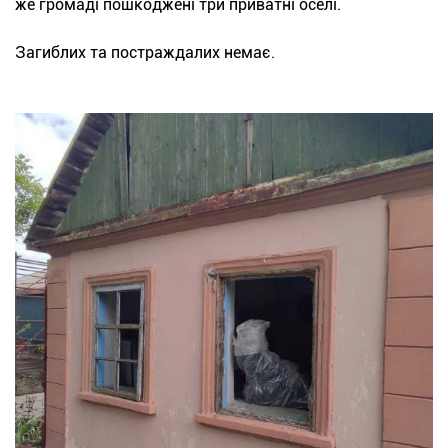
же громаді пошкоджені три приватні оселі.
Загиблих та постраждалих немає.