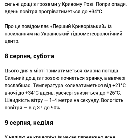
сильні дощі з грозами у Кривому Розі. Попри опади,
вдень повітря прогріватиметься до +34°С.
Про це повідомляє «Перший Криворізький» із
посиланням на Український гідрометеорологічний
центр.
8 серпня, субота
Цього дня у місті триматиметься хмарна погода.
Сильний дощ із грозою почнеться зранку, а ввечері
послабшає. Температура коливатиметься від +21°С
вночі до +34°С вдень, увечері знизиться до +26°С.
Швидкість вітру — 1-4 метри на секунду. Вологість
повітря — від 37 до 90%.
9 серпня, неділя
У неділю на криворіжців чекає переважно ясна