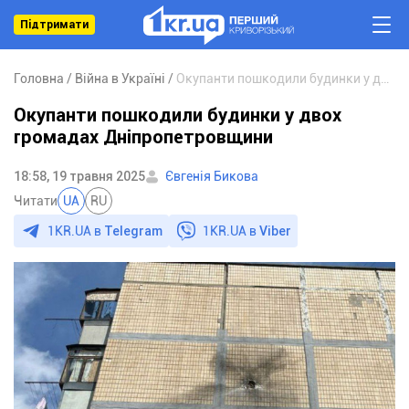
Підтримати
Головна
Війна в Україні
Окупанти пошкодили будинки у двох громадах Дніпропетровщини
Окупанти пошкодили будинки у двох
громадах Дніпропетровщини
18:58, 19 травня 2025
Євгенія Бикова
Читати
UA
RU
1KR.UA в
Telegram
1KR.UA в
Viber