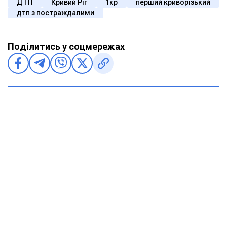
ДТП
Кривий Ріг
1кр
перший криворізький
дтп з постраждалими
Поділитись у соцмережах