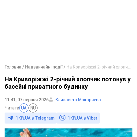
Головна
Надзвичайні події
На Криворіжжі 2-річний хлопчик потонув у басейні приватного будинку
На Криворіжжі 2-річний хлопчик потонув у
басейні приватного будинку
11:41, 07 серпня 2026
Єлизавета Макарчева
Читати
UA
RU
1KR.UA в
Telegram
1KR.UA в
Viber