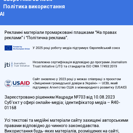
Політика використання
АІ
Рекламні матеріали промарковані плашками “На правах
реклами” і “Політична реклама”.
У 2025 році роботу медіа підтримує Європейський союз
Незалежна сертифікація відповідно до програми Journalism
Trust Initiative (JTI) та стандартів ISO CWA 17493:2019
Сайт оновлено у 2023 році у межах співпраці з проєктом
«Зміцнення громадської довіри в Україні» — UCBI, який
підтримує Агентство США з міжнародного розвитку (USAID)
Зареєстровано рішенням Нацради №703 від 10.08.2023
Cуб’єкт у сфері онлайн-медіа; ідентифікатор медіа – R40-
01168
Усі текстові та медійні матеріали сайту захищені авторськими
правами відповідно до чинного законодавства.
Використання будь-яких матеріалів, розміщених на сайті,