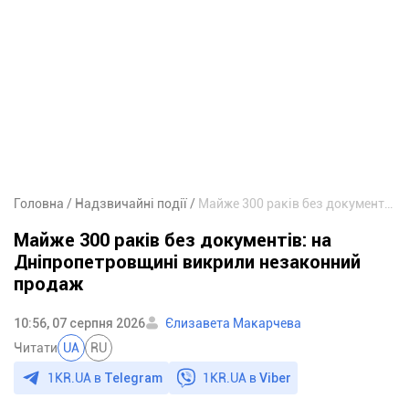
Головна
Надзвичайні події
Майже 300 раків без документів: на Дніпропетровщині викрили незаконний продаж
Майже 300 раків без документів: на
Дніпропетровщині викрили незаконний
продаж
10:56, 07 серпня 2026
Єлизавета Макарчева
Читати
UA
RU
1KR.UA в
Telegram
1KR.UA в
Viber