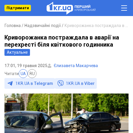
Підтримати
Головна
Надзвичайні події
Криворожанка постраждала в аварії на перехресті біля квіткового годинника
Криворожанка постраждала в аварії на
перехресті біля квіткового годинника
Актуальне
17:01, 19 травня 2025
Єлизавета Макарчева
Читати
UA
RU
1KR.UA в
Telegram
1KR.UA в
Viber