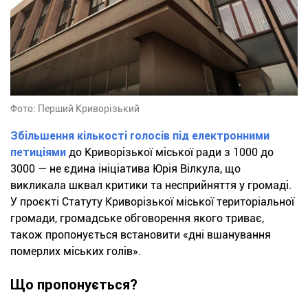
Фото: Перший Криворізький
Збільшення кількості голосів під електронними
петиціями
до Криворізької міської ради з 1000 до
3000 — не єдина ініціатива Юрія Вілкула, що
викликала шквал критики та несприйняття у громаді.
У проєкті Статуту Криворізької міської територіальної
громади, громадське обговорення якого триває,
також пропонується встановити «дні вшанування
померлих міських голів».
Що пропонується?