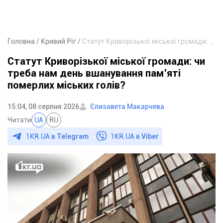
Головна
Кривий Ріг
Статут Криворізької міської громади: чи треба нам день вшанування пам’яті померлих міських голів?
Статут Криворізької міської громади: чи
треба нам день вшанування пам’яті
померлих міських голів?
15:04, 08 серпня 2026
Єлизавета Макарчева
Читати
UA
RU
1KR.UA в
Telegram
1KR.UA в
Viber