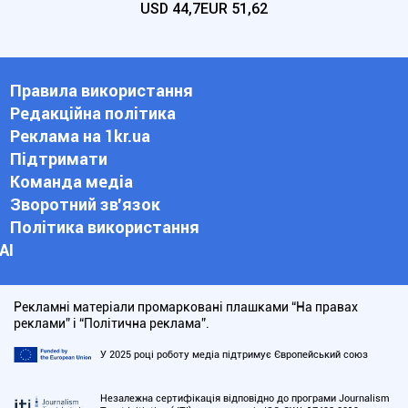
USD
44,7
EUR
51,62
Правила використання
Редакційна політика
Реклама на 1kr.ua
Підтримати
Команда медіа
Зворотний зв'язок
Політика використання
АІ
Рекламні матеріали промарковані плашками “На правах
реклами” і “Політична реклама”.
У 2025 році роботу медіа підтримує Європейський союз
Незалежна сертифікація відповідно до програми Journalism