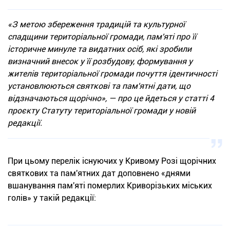
«З метою збереження традицій та культурної
спадщини територіальної громади, пам'яті про її
історичне минуле та видатних осіб, які зробили
визначний внесок у її розбудову, формування у
жителів територіальної громади почуття ідентичності
установлюються святкові та пам'ятні дати, що
відзначаються щорічно», — про це йдеться у статті 4
проєкту Статуту територіальної громади у новій
редакції.
При цьому перелік існуючих у Кривому Розі щорічних
святкових та пам'ятних дат доповнено «днями
вшанування пам'яті померлих Криворізьких міських
голів» у такій редакції: