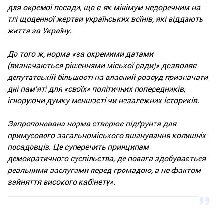
для окремої посади, що є як мінімум недоречним на
тлі щоденної жертви українських воїнів, які віддають
життя за Україну.
До того ж, норма «за окремими датами
(визначаються рішеннями міської ради)» дозволяє
депутатській більшості на власний розсуд призначати
дні пам'яті для «своїх» політичних попередників,
ігноруючи думку меншості чи незалежних істориків.
Запропонована норма створює підґрунтя для
примусового загальноміського вшанування колишніх
посадовців. Це суперечить принципам
демократичного суспільства, де повага здобувається
реальними заслугами перед громадою, а не фактом
зайняття високого кабінету».