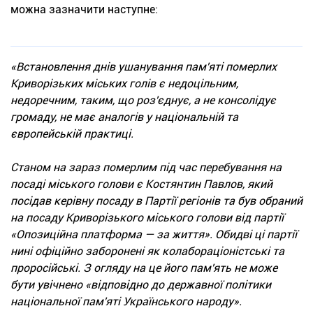
можна зазначити наступне:
«Встановлення днів ушанування пам'яті померлих
Криворізьких міських голів є недоцільним,
недоречним, таким, що роз'єднує, а не консолідує
громаду, не має аналогів у національній та
європейській практиці.
Станом на зараз померлим під час перебування на
посаді міського голови є Костянтин Павлов, який
посідав керівну посаду в Партії регіонів та був обраний
на посаду Криворізького міського голови від партії
«Опозиційна платформа — за життя». Обидві ці партії
нині офіційно заборонені як колабораціоністські та
проросійські. З огляду на це його пам'ять не може
бути увічнено «відповідно до державної політики
національної пам'яті Українського народу».