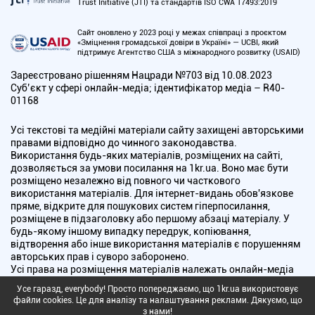
Trust Initiative (JTI) та стандартів ISO CWA 17493:2019
Сайт оновлено у 2023 році у межах співпраці з проєктом
«Зміцнення громадської довіри в Україні» — UCBI, який
підтримує Агентство США з міжнародного розвитку (USAID)
Зареєстровано рішенням Нацради №703 від 10.08.2023
Cуб’єкт у сфері онлайн-медіа; ідентифікатор медіа – R40-
01168
Усі текстові та медійні матеріали сайту захищені авторськими
правами відповідно до чинного законодавства.
Використання будь-яких матеріалів, розміщених на сайті,
дозволяється за умови посилання на 1kr.ua. Воно має бути
розміщено незалежно від повного чи часткового
використання матеріалів. Для інтернет-видань обов'язкове
пряме, відкрите для пошукових систем гіперпосилання,
розміщене в підзаголовку або першому абзаці матеріалу. У
будь-якому іншому випадку передрук, копіювання,
відтворення або інше використання матеріалів є порушенням
авторських прав і суворо заборонено.
Усі права на розміщення матеріалів належать онлайн-медіа
"Перший Криворізький". Медіа зареєстроване Національною
Усе гаразд, everybody! Просто попереджаємо, що 1kr.ua використовує
радою України з питань телебачення і радіомовлення.
файли cookies. Це для аналізу та налаштування реклами. Дякуємо, що
з нами!