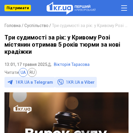
Підтримати
Головна
Суспільство
Три судимості за рік: у Кривому Розі містянин отримав 5 років тюрми за нові крадіжки
Три судимості за рік: у Кривому Розі
містянин отримав 5 років тюрми за нові
крадіжки
13:01, 17 травня 2025
Вікторія Тарасова
Читати
UA
RU
1KR.UA в
Telegram
1KR.UA в
Viber