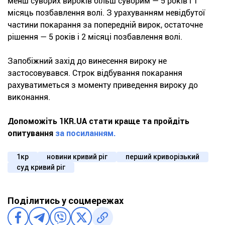
менш суворих вироків більш суворим — 5 років і 1
місяць позбавлення волі. З урахуванням невідбутої
частини покарання за попередній вирок, остаточне
рішення — 5 років і 2 місяці позбавлення волі.
Запобіжний захід до винесення вироку не
застосовувався. Строк відбування покарання
рахуватиметься з моменту приведення вироку до
виконання.
Допоможіть 1KR.UA стати краще та пройдіть
опитування
за посиланням.
1кр
новини кривий ріг
перший криворізький
суд кривий ріг
Поділитись у соцмережах