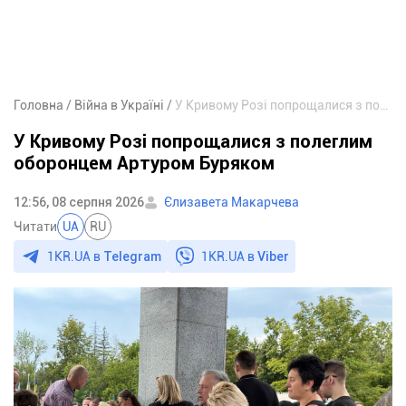
Головна
Війна в Україні
У Кривому Розі попрощалися з полеглим оборонцем Артуром Буряком
У Кривому Розі попрощалися з полеглим
оборонцем Артуром Буряком
12:56, 08 серпня 2026
Єлизавета Макарчева
Читати
UA
RU
1KR.UA в
Telegram
1KR.UA в
Viber