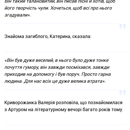
Він такий талановитий, він писав пісні й хотів, щоб
його творчість чули. Хочеться, щоб всі про нього
згадували».
Знайома загиблого, Катерина, сказала:
«Він був дуже веселий, в нього було дуже тонке
почуття гумору, він завжди посміхався, завжди
приходив на допомогу і був поруч. Просто гарна
людина. Для нас всіх це дуже велика втрата».
Криворожанка Валерія розповіла, що познайомилася
з Артуром на літературному вечорі багато років тому.