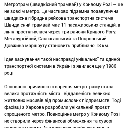
Метротрам (швидкісний трамвай) у Кривому Розі — це
не зовсім метро. Це частково підземна позавулична
швидкісна гібридна рейкова транспортна система.
Швидкісний трамвай має 11 пасажирських станцій, а
лінія простягнулася через три райони Кривого Рогу:
Металургійний, Саксаганський та Покровський.
Довжина маршруту становить приблизно 18 км.
Ідея заснування такої насправді унікальної та єдиної
транспортної системи в Україні з'явилася ще у 1986
році.
Основною причиною створення метротраму стала
велика протяжність міста і віддаленість великих
житлових масивів від промислових підприємств. Тоді
фахівці з Харкова розробили унікальний проєкт
спрощеного метро. Повноцінне метро у Кривому Розі
не створили через фінансові обмеження та суворі
радянські норми. Але інженери знайшли вихід із