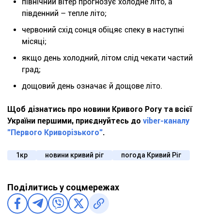
північний вітер прогнозує холодне літо, а
південний – тепле літо;
червоний схід сонця обіцяє спеку в наступні
місяці;
якщо день холодний, літом слід чекати частий
град;
дощовий день означає й дощове літо.
Щоб дізнатись про новини Кривого Рогу та всієї
України першими, приєднуйтесь до
viber-каналу
"Первого Криворізького"
.
1кр
новини кривий ріг
погода Кривий Ріг
Поділитись у соцмережах