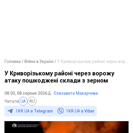
Головна
Війна в Україні
У Криворізькому районі через ворожу атаку пошкоджені склади з зерном
У Криворізькому районі через ворожу
атаку пошкоджені склади з зерном
08:03, 08 серпня 2026
Єлизавета Макарчева
Читати
UA
RU
1KR.UA в
Telegram
1KR.UA в
Viber