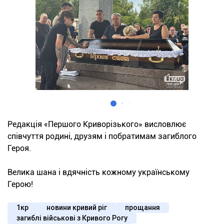
Редакція «Першого Криворізького» висловлює
співчуття родині, друзям і побратимам загиблого
Героя.
Велика шана і вдячність кожному українському
Герою!
1кр
новини кривий ріг
прощання
загиблі військові з Кривого Рогу