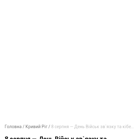
Головна
Кривий Ріг
8 серпня — День Військ зв`язку та кібербезпеки Збройних Сил України
8 серпня — День Військ зв`язку та