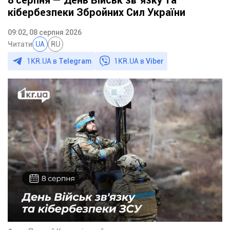
кібербезпеки Збройних Сил України
09:02, 08 серпня 2026
Читати
UA
RU
1KR.UA в
Telegram
1KR.UA в
Viber