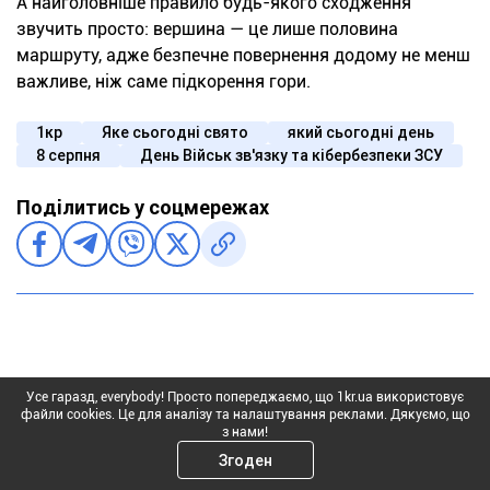
А найголовніше правило будь-якого сходження
звучить просто: вершина — це лише половина
маршруту, адже безпечне повернення додому не менш
важливе, ніж саме підкорення гори.
1кр
Яке сьогодні свято
який сьогодні день
8 серпня
День Військ зв'язку та кібербезпеки ЗСУ
Поділитись у соцмережах
Усе гаразд, everybody! Просто попереджаємо, що 1kr.ua використовує
файли cookies. Це для аналізу та налаштування реклами. Дякуємо, що
з нами!
Згоден