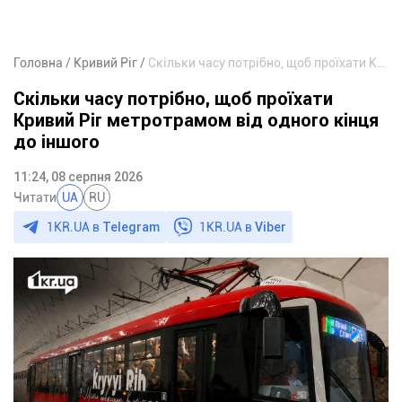
Головна
Кривий Ріг
Скільки часу потрібно, щоб проїхати Кривий Ріг метротрамом від одного кінця до іншого
Скільки часу потрібно, щоб проїхати
Кривий Ріг метротрамом від одного кінця
до іншого
11:24, 08 серпня 2026
Читати
UA
RU
1KR.UA в
Telegram
1KR.UA в
Viber