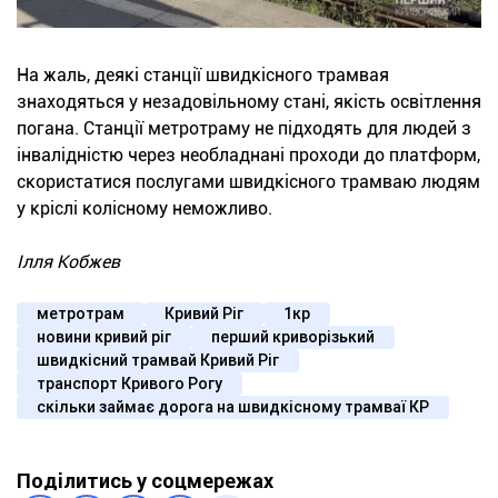
На жаль, деякі станції швидкісного трамвая
знаходяться у незадовільному стані, якість освітлення
погана. Станції метротраму не підходять для людей з
інвалідністю через необладнані проходи до платформ,
скористатися послугами швидкісного трамваю людям
у кріслі колісному неможливо.
Ілля Кобжев
метротрам
Кривий Ріг
1кр
новини кривий ріг
перший криворізький
швидкісний трамвай Кривий Ріг
транспорт Кривого Рогу
скільки займає дорога на швидкісному трамваї КР
Поділитись у соцмережах