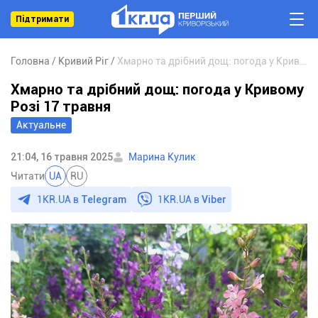
Підтримати
Головна
Кривий Ріг
Хмарно та дрібний дощ: погода у Кривому Розі 17 травня
Хмарно та дрібний дощ: погода у Кривому
Розі 17 травня
Актуальне
21:04, 16 травня 2025
Марина Кулик
Читати
UA
RU
1KR.UA в
Telegram
1KR.UA в
Viber