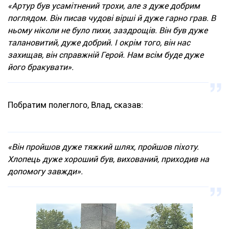
«Артур був усамітнений трохи, але з дуже добрим
поглядом. Він писав чудові вірші й дуже гарно грав. В
ньому ніколи не було пихи, заздрощів. Він був дуже
талановитий, дуже добрий. І окрім того, він нас
захищав, він справжній Герой. Нам всім буде дуже
його бракувати».
Побратим полеглого, Влад, сказав:
«Він пройшов дуже тяжкий шлях, пройшов піхоту.
Хлопець дуже хороший був, вихований, приходив на
допомогу завжди».