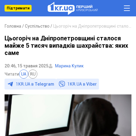
Підтримати
Головна
Суспільство
Цьогоріч на Дніпропетровщині сталося майже 5 тисяч випадків шахрайства: яких саме
Цьогоріч на Дніпропетровщині сталося
майже 5 тисяч випадків шахрайства: яких
саме
20:46, 15 травня 2025
Марина Кулик
Читати
UA
RU
1KR.UA в
Telegram
1KR.UA в
Viber