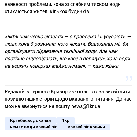
наявності проблеми, хоча зі слабким тиском води
стикаються жителі кількох будинків.
«Якби нам чесно сказали — є проблема і її усувають —
люди хоча б розуміли, чого чекати. Водоканал міг би
організувати підвезення технічної води. Але нам
постійно відповідають, що «все в порядку», хоча води
на верхніх поверхах майже немає», — каже жінка.
Редакція «Першого Криворізького» готова висвітлити
позицію інших сторін щодо вказаного питання. До нас
можна звернутися на пошту news@1kr.ua
Кривбасводоканал
1кр
немає води кривий ріг
кривий ріг новини