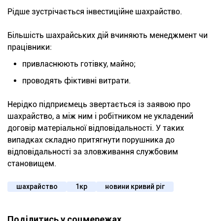
Рідше зустрічається інвестиційне шахрайство.
Більшість шахрайських дій вчиняють менеджмент чи
працівники:
привласнюють готівку, майно;
проводять фіктивні витрати.
Нерідко підприємець звертається із заявою про
шахрайство, а між ним і робітником не укладений
договір матеріальної відповідальності. У таких
випадках складно притягнути порушника до
відповідальності за зловживання службовим
становищем.
шахрайство
1кр
новини кривий ріг
Поділитись у соцмережах