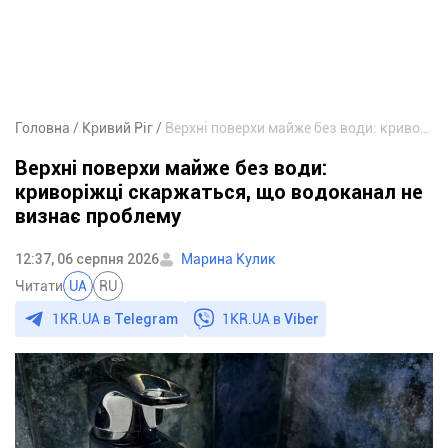
Головна
Кривий Ріг
Верхні поверхи майже без води: криворіжці скаржаться, що водоканал не визнає проблему
Верхні поверхи майже без води:
криворіжці скаржаться, що водоканал не
визнає проблему
12:37, 06 серпня 2026
Марина Кулик
Читати
UA
RU
1KR.UA в
Telegram
1KR.UA в
Viber