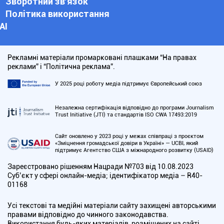
Зворотний зв'язок
Політика використання
АІ
Рекламні матеріали промарковані плашками “На правах
реклами” і “Політична реклама”.
У 2025 році роботу медіа підтримує Європейський союз
Незалежна сертифікація відповідно до програми Journalism
Trust Initiative (JTI) та стандартів ISO CWA 17493:2019
Сайт оновлено у 2023 році у межах співпраці з проєктом
«Зміцнення громадської довіри в Україні» — UCBI, який
підтримує Агентство США з міжнародного розвитку (USAID)
Зареєстровано рішенням Нацради №703 від 10.08.2023
Cуб’єкт у сфері онлайн-медіа; ідентифікатор медіа – R40-
01168
Усі текстові та медійні матеріали сайту захищені авторськими
правами відповідно до чинного законодавства.
Використання будь-яких матеріалів, розміщених на сайті,