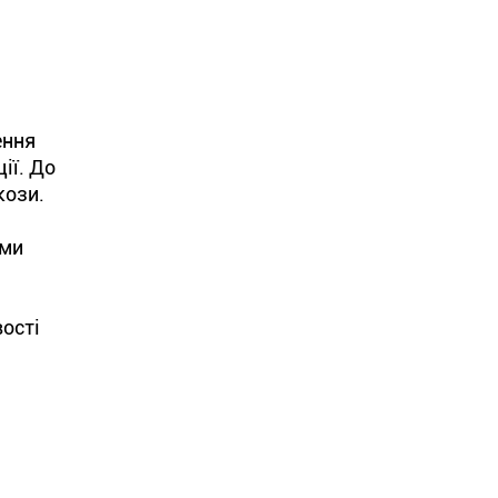
ення
ії. До
кози.
іми
ості