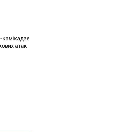
и-камікадзе
кових атак