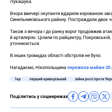
Лукашука.
Вчора ввечері окупанти вдарили керованою аві
Синельниківського району. Постраждали двоє чо
Також з вечора і до ранку ворог продовжив ат
й артилерію. Цілили по райцентру, Покровській
уточнюються.
В інших громадах області обстрілів не було.
Нагадаємо, Нікопольщина
пережила майже 20 
1кр
перший криворізький
війна росії проти Укр
Поділитись у соцмережах