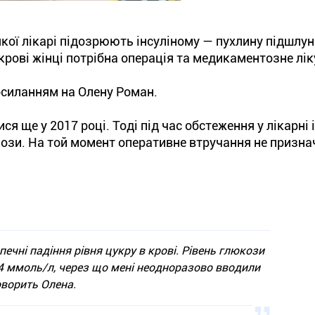
якої лікарі підозрюють інсуліному — пухлину підшлун
 крові жінці потрібна операція та медикаментозне лі
осиланням на Олену Роман.
я ще у 2017 році. Тоді під час обстеження у лікарні 
лози. На той момент оперативне втручання не призна
печні падіння рівня цукру в крові. Рівень глюкози
4 ммоль/л, через що мені неодноразово вводили
оворить Олена.