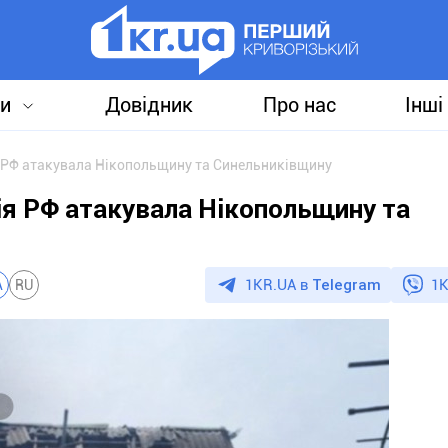
и
Довідник
Про нас
Інші
 РФ атакувала Нікопольщину та Синельниківщину
ія РФ атакувала Нікопольщину та
1KR.UA в
Telegram
1K
A
RU