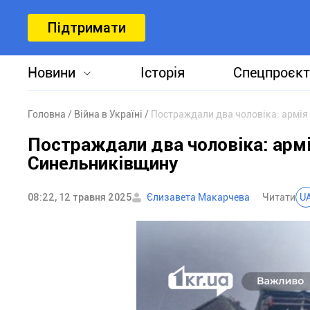
Підтримати
Новини
Історія
Спецпроєкт
Головна
Війна в Україні
Постраждали два чоловіка: армія
Постраждали два чоловіка: арм
Синельниківщину
08:22, 12 травня 2025
Єлизавета Макарчева
Читати
U