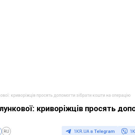
ової: криворіжців просять допомогти зібрати кошти на операцію
лункової: криворіжців просять доп
1KR.UA в
Telegram
1K
RU