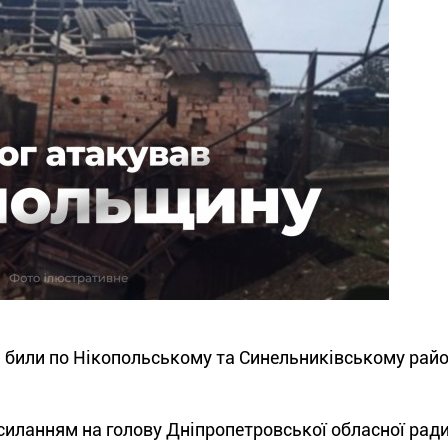
и били по Нікопольському та Синельниківському райо
силанням на голову Дніпропетровської обласної рад