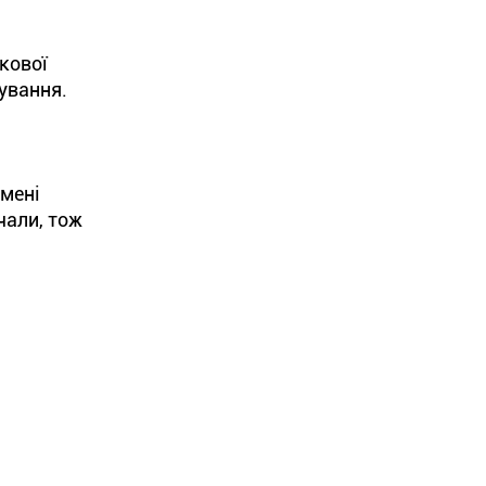
кової
кування.
імені
чали, тож