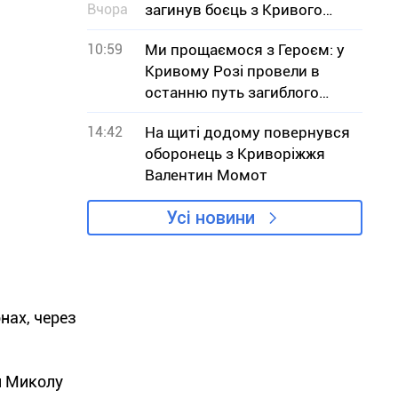
Вчора
загинув боєць з Кривого
Рогу В`ячеслав Чучмай
10:59
Ми прощаємося з Героєм: у
Кривому Розі провели в
останню путь загиблого
військового Юрія Тісьменка
14:42
На щиті додому повернувся
оборонець з Криворіжжя
Валентин Момот
Усі новини
нах, через
и Миколу