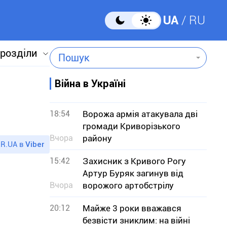
UA
RU
 розділи
Пошук
Війна в Україні
18:54
Ворожа армія атакувала дві
громади Криворізького
Вчора
району
R.UA в
Viber
15:42
Захисник з Кривого Рогу
Артур Буряк загинув від
Вчора
ворожого артобстрілу
20:12
Майже 3 роки вважався
безвісти зниклим: на війні