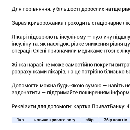
Для порівняння, у більшості дорослих натще рі
Зараз криворожанка проходить стаціонарне лік
Лікарі підозрюють інсуліному — пухлину підшлу
інсуліну та, як наслідок, різке зниження рівня 
операції Олені призначили медикаментозне ліку
Жінка наразі не може самостійно покрити витрат
розрахунками лікарів, на це потрібно близько 6
Допомогти можна будь-якою сумою — навіть не
задонатити — підтримайте поширенням інформа
Реквізити для допомоги: картка ПриватБанку: 4
1кр
новини кривого рогу
збір
Збір коштів