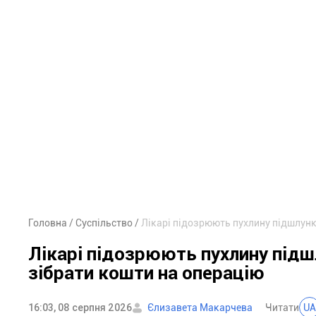
Головна
Суспільство
Лікарі підозрюють пухлину підшлунк
Лікарі підозрюють пухлину підш
зібрати кошти на операцію
16:03, 08 серпня 2026
Єлизавета Макарчева
Читати
UA