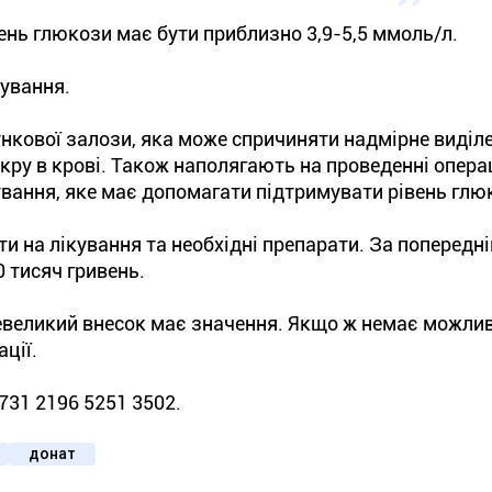
вень глюкози має бути приблизно 3,9-5,5 ммоль/л.
ування.
нкової залози, яка може спричиняти надмірне виділ
цукру в крові. Також наполягають на проведенні операц
вання, яке має допомагати підтримувати рівень глю
и на лікування та необхідні препарати. За попередн
0 тисяч гривень.
великий внесок має значення. Якщо ж немає можлив
ції.
731 2196 5251 3502.
донат