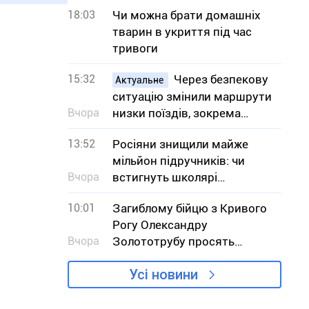
світла – адреси
18:03
Чи можна брати домашніх
тварин в укриття під час
тривоги
15:32
Через безпекову
Актуальне
ситуацію змінили маршрути
Вчора
низки поїздів, зокрема
сполученням з Кривим
13:52
Росіяни знищили майже
Рогом
мільйон підручників: чи
Вчора
встигнуть школярі
отримати книги до
10:01
Загиблому бійцю з Кривого
навчального року
Рогу Олександру
Вчора
Золототрубу просять
присвоїти звання Героя
Усі новини
України