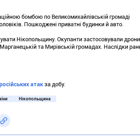
аційною бомбою по Великомихайлівській громаді
ловіків. Пошкоджені приватні будинки й авто.
акувати Нікопольщину. Окупанти застосовували дрон
, Марганецькій та Мирівській громадах. Наслідки ран
російських атак
за добу.
аїни
Нікопольщина