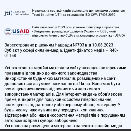
Незалежна сертифікація відповідно до програми Journalism
Trust Initiative (JTI) та стандартів ISO CWA 17493:2019
Сайт оновлено у 2023 році у межах співпраці з проєктом
«Зміцнення громадської довіри в Україні» — UCBI, який
підтримує Агентство США з міжнародного розвитку (USAID)
Зареєстровано рішенням Нацради №703 від 10.08.2023
Cуб’єкт у сфері онлайн-медіа; ідентифікатор медіа – R40-
01168
Усі текстові та медійні матеріали сайту захищені авторськими
правами відповідно до чинного законодавства.
Використання будь-яких матеріалів, розміщених на сайті,
дозволяється за умови посилання на 1kr.ua. Воно має бути
розміщено незалежно від повного чи часткового
використання матеріалів. Для інтернет-видань обов'язкове
пряме, відкрите для пошукових систем гіперпосилання,
розміщене в підзаголовку або першому абзаці матеріалу. У
будь-якому іншому випадку передрук, копіювання,
відтворення або інше використання матеріалів є порушенням
авторських прав і суворо заборонено.
Усі права на розміщення матеріалів належать онлайн-медіа