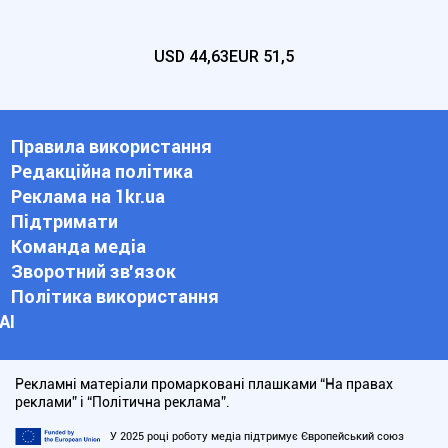
USD
44,63
EUR
51,5
Правила використання
Редакційна політика
Реклама на 1kr.ua
Підтримати
Команда медіа
Зворотний зв'язок
Політика використання
АІ
Рекламні матеріали промарковані плашками “На правах
реклами” і “Політична реклама”.
У 2025 році роботу медіа підтримує Європейський союз