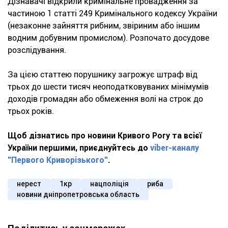
Дізнавачі відкрили кримінальне провадження за
частиною 1 статті 249 Кримінального кодексу України
(незаконне зайняття рибним, звіриним або іншим
водним добувним промислом). Розпочато досудове
розслідування.
За цією статтею порушнику загрожує штраф від
трьох до шести тисяч неоподатковуваних мінімумів
доходів громадян або обмеження волі на строк до
трьох років.
Щоб дізнатись про новини Кривого Рогу та всієї
України першими, приєднуйтесь до
viber-каналу
"Первого Криворізького"
.
нерест
1кр
нацполіція
риба
новини дніпропетровська область