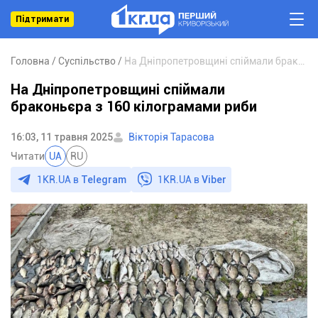
Підтримати
Головна
Суспільство
На Дніпропетровщині спіймали браконьєра з 160 кілограмами риби
На Дніпропетровщині спіймали
браконьєра з 160 кілограмами риби
16:03, 11 травня 2025
Вікторія Тарасова
Читати
UA
RU
1KR.UA в
Telegram
1KR.UA в
Viber