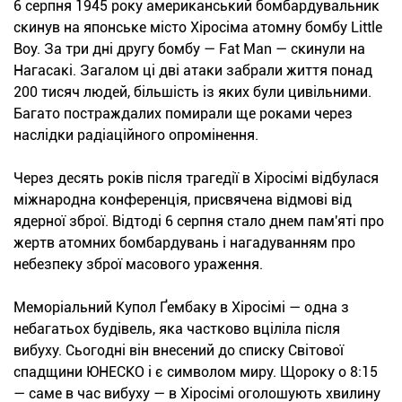
6 серпня 1945 року американський бомбардувальник
скинув на японське місто Хіросіма атомну бомбу Little
Boy. За три дні другу бомбу — Fat Man — скинули на
Нагасакі. Загалом ці дві атаки забрали життя понад
200 тисяч людей, більшість із яких були цивільними.
Багато постраждалих помирали ще роками через
наслідки радіаційного опромінення.
Через десять років після трагедії в Хіросімі відбулася
міжнародна конференція, присвячена відмові від
ядерної зброї. Відтоді 6 серпня стало днем пам'яті про
жертв атомних бомбардувань і нагадуванням про
небезпеку зброї масового ураження.
Меморіальний Купол Ґембаку в Хіросімі — одна з
небагатьох будівель, яка частково вціліла після
вибуху. Сьогодні він внесений до списку Світової
спадщини ЮНЕСКО і є символом миру. Щороку о 8:15
— саме в час вибуху — в Хіросімі оголошують хвилину