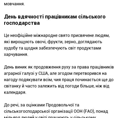
мовчання.
День вдячності працівникам сільського
господарства
Це неофіційне міжнародне свято присвячене людям,
які вирощують овочі, фрукти, зерно, доглядають
худобу та щодня забезпечують світ продуктами
харчування.
День виник як продовження руху за права працівників
аграрної галузі у США, але згодом перетворився на
нагоду подякувати всім, чия праця починається ще до
світанку й часто залежить від погоди більше, ніж від
календаря.
До речі, за оцінками Продовольчої та
сільськогосподарської організації ООН (FAO), понад
мільярд людей у світі працюють у сільському