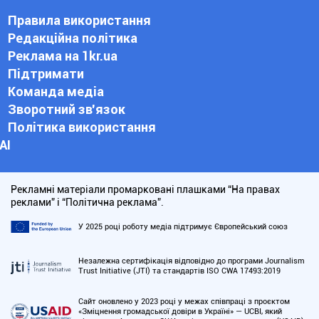
Правила використання
Редакційна політика
Реклама на 1kr.ua
Підтримати
Команда медіа
Зворотний зв'язок
Політика використання
АІ
Рекламні матеріали промарковані плашками “На правах
реклами” і “Політична реклама”.
У 2025 році роботу медіа підтримує Європейський союз
Незалежна сертифікація відповідно до програми Journalism
Trust Initiative (JTI) та стандартів ISO CWA 17493:2019
Сайт оновлено у 2023 році у межах співпраці з проєктом
«Зміцнення громадської довіри в Україні» — UCBI, який