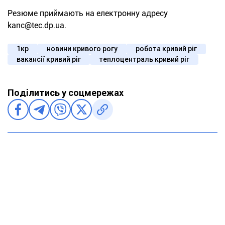
Резюме приймають на електронну адресу
kanc@tec.dp.ua.
1кр
новини кривого рогу
робота кривий ріг
вакансії кривий ріг
теплоцентраль кривий ріг
Поділитись у соцмережах