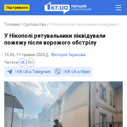
Підтримати
Головна
Суспільство
У Нікополі рятувальники ліквідували пожежу після ворожого обстрілу
У Нікополі рятувальники ліквідували
пожежу після ворожого обстрілу
15:03, 11 травня 2025
Вікторія Тарасова
Читати
UA
RU
1KR.UA в
Telegram
1KR.UA в
Viber