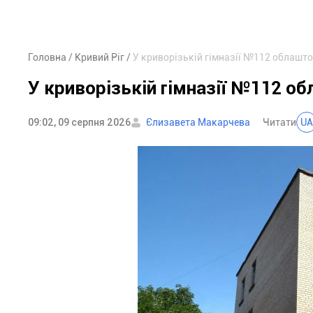
Головна
Кривий Ріг
У криворізькій гімназії №112 облашто
У криворізькій гімназії №112 об
09:02, 09 серпня 2026
Єлизавета Макарчева
Читати
UA