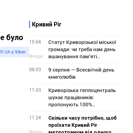
Кривий Ріг
е було
15:04
Статут Криворізької міської
громади: чи треба нам день
R.UA в
Viber
Вчора
вшанування пам’яті
померлих міських голів?
08:03
9 серпня — Всесвітній день
книголюбів
11:03
Криворізька теплоцентраль
шукає працівників:
пропонують 100%
бронювання
11:24
Скільки часу потрібно, щоб
проїхати Кривий Ріг
Вчора
метротрамом від одного