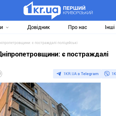
и
Довідник
Про нас
Інші
ніпропетровщини: є постраждалі поліцейські
Дніпропетровщини: є постраждалі
1KR.UA в
Telegram
1K
U