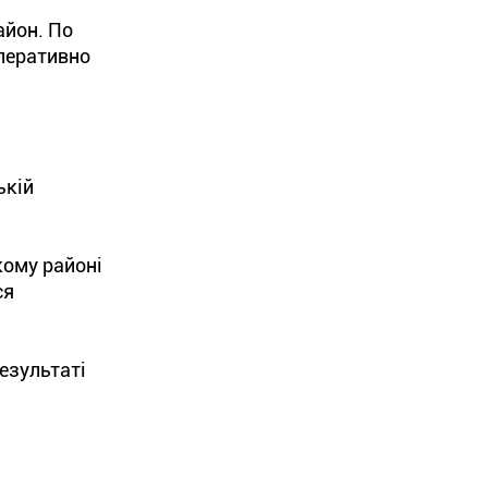
айон. По
оперативно
ькій
кому районі
ся
езультаті