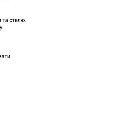
и та стелю.
у.
вати