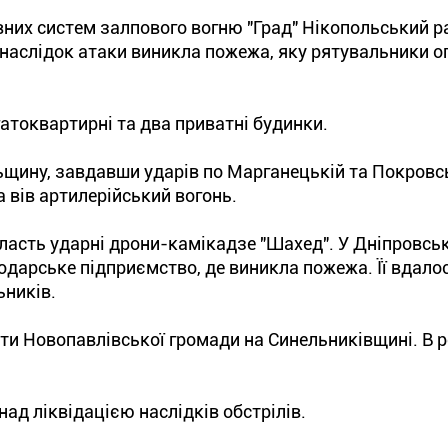
ивних систем залпового вогню "Град" Нікопольський р
Внаслідок атаки виникла пожежа, яку рятувальники 
атоквартирні та два приватні будинки.
щину, завдавши ударів по Марганецькій та Покровс
 вів артилерійський вогонь.
бласть ударні дрони-камікадзе "Шахед". У Дніпровсь
дарське підприємство, де виникла пожежа. Її вдало
ьників.
ти Новопавлівської громади на Синельниківщині. В р
д ліквідацією наслідків обстрілів.