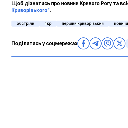
Щоб дізнатись про новини Кривого Рогу та вс
Криворізького"
.
обстріли
1кр
перший криворізький
новини
Поділитись у соцмережах