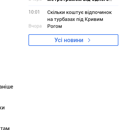
кінця до іншого
10:01
Скільки коштує відпочинок
на турбазах під Кривим
Вчора
Рогом
Усі новини
аніше
ки
 там