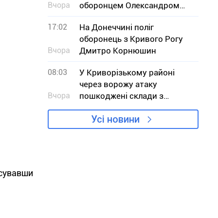
Вчора
оборонцем Олександром
Дєдяєвим
17:02
На Донеччині поліг
оборонець з Кривого Рогу
Вчора
Дмитро Корнюшин
08:03
У Криворізькому районі
через ворожу атаку
Вчора
пошкоджені склади з
зерном
Усі новини
осувавши