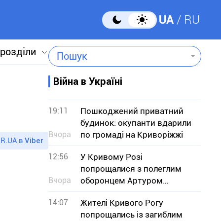
UA
RU
 розділи
Пошук
Війна в Україні
19:11
Пошкоджений приватний
будинок: окупанти вдарили
Вчора
по громаді на Криворіжжі
R.UA в
Viber
12:56
У Кривому Розі
попрощалися з полеглим
Вчора
оборонцем Артуром
Буряком
14:07
Жителі Кривого Рогу
попрощались із загиблим