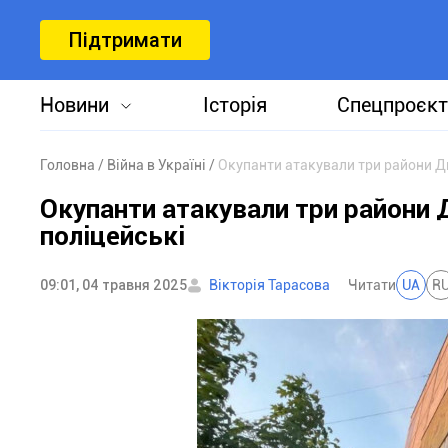
Підтримати
Новини
Історія
Спецпроєкт
Головна
Війна в Україні
Окупанти атакували три райони Д
Окупанти атакували три райони 
поліцейські
09:01, 04 травня 2025
Вікторія Тарасова
Читати
UA
R