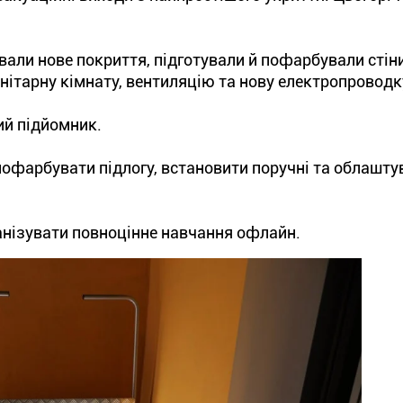
ували нове покриття, підготували й пофарбували стін
ітарну кімнату, вентиляцію та нову електропроводк
ий підйомник.
фарбувати підлогу, встановити поручні та облашту
ганізувати повноцінне навчання офлайн.