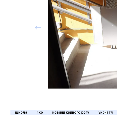
школа
1кр
новини кривого рогу
укриття