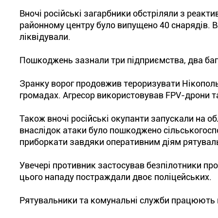
Вночі російські загарбники обстріляли з реакт
районному центру було випущено 40 снарядів. 
ліквідували.
Пошкоджень зазнали три підприємства, два баг
Зранку ворог продовжив тероризувати Нікополь
громадах. Агресор використовував FPV-дрони та
Також вночі російські окупанти запускали на о
внаслідок атаки було пошкоджено сільськогоспо
приборкати завдяки оперативним діям рятувал
Увечері противник застосував безпілотники про
цього нападу постраждали двоє поліцейських.
Рятувальники та комунальні служби працюють на