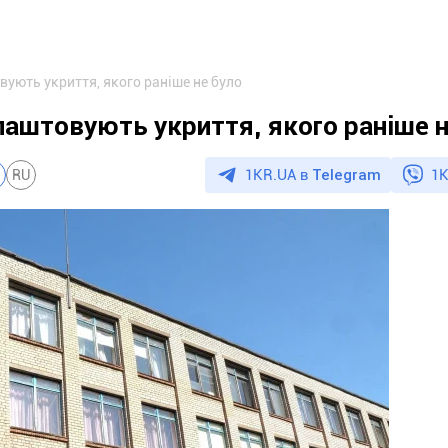
вують укриття, якого раніше не було
лаштовують укриття, якого раніше н
1KR.UA в
Telegram
1K
RU