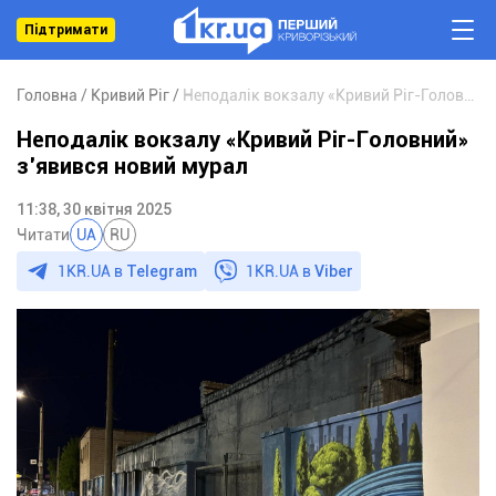
Підтримати
Головна
Кривий Ріг
Неподалік вокзалу «Кривий Ріг-Головний» з’явився новий мурал
Неподалік вокзалу «Кривий Ріг-Головний»
з’явився новий мурал
11:38, 30 квітня 2025
Читати
UA
RU
1KR.UA в
Telegram
1KR.UA в
Viber