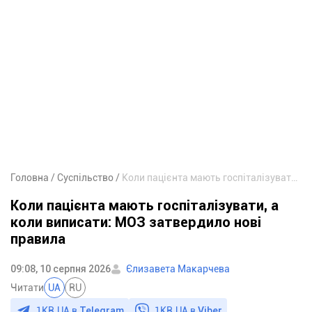
Головна
Суспільство
Коли пацієнта мають госпіталізувати, а коли виписати: МОЗ затвердило нові правила
Коли пацієнта мають госпіталізувати, а
коли виписати: МОЗ затвердило нові
правила
09:08, 10 серпня 2026
Єлизавета Макарчева
Читати
UA
RU
1KR.UA в
Telegram
1KR.UA в
Viber