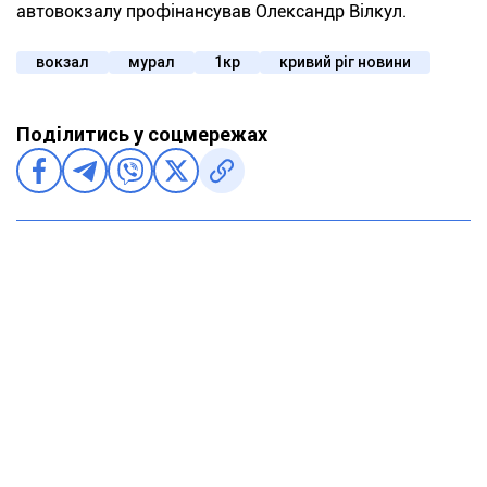
автовокзалу профінансував Олександр Вілкул.
вокзал
мурал
1кр
кривий ріг новини
Поділитись у соцмережах