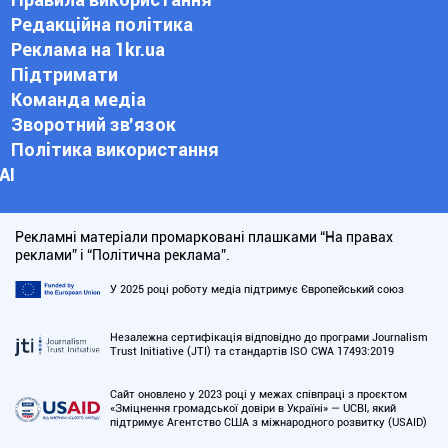
Редакційна політика
Реклама на 1kr.ua
Підтримати
Команда медіа
Зворотний зв'язок
Політика використання
АІ
Рекламні матеріали промарковані плашками “На правах
реклами” і “Політична реклама”.
У 2025 році роботу медіа підтримує Європейський союз
Незалежна сертифікація відповідно до програми Journalism
Trust Initiative (JTI) та стандартів ISO CWA 17493:2019
Сайт оновлено у 2023 році у межах співпраці з проєктом
«Зміцнення громадської довіри в Україні» — UCBI, який
підтримує Агентство США з міжнародного розвитку (USAID)