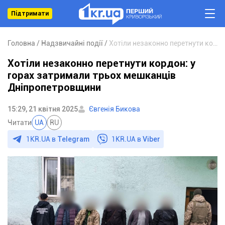
Підтримати
Головна
Надзвичайні події
Хотіли незаконно перетнути кордон: у горах затримали трьох мешканців Дніпропетровщини
Хотіли незаконно перетнути кордон: у
горах затримали трьох мешканців
Дніпропетровщини
15:29, 21 квітня 2025
Євгенія Бикова
Читати
UA
RU
1KR.UA в
Telegram
1KR.UA в
Viber