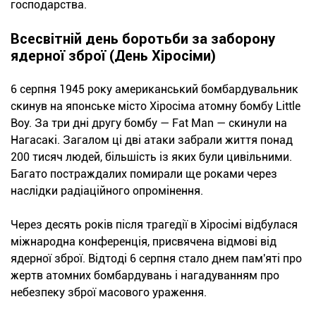
господарства.
Всесвітній день боротьби за заборону
ядерної зброї (День Хіросіми)
6 серпня 1945 року американський бомбардувальник
скинув на японське місто Хіросіма атомну бомбу Little
Boy. За три дні другу бомбу — Fat Man — скинули на
Нагасакі. Загалом ці дві атаки забрали життя понад
200 тисяч людей, більшість із яких були цивільними.
Багато постраждалих помирали ще роками через
наслідки радіаційного опромінення.
Через десять років після трагедії в Хіросімі відбулася
міжнародна конференція, присвячена відмові від
ядерної зброї. Відтоді 6 серпня стало днем пам'яті про
жертв атомних бомбардувань і нагадуванням про
небезпеку зброї масового ураження.