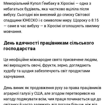
Меморіальний Купол Ґембаку в Хіросімі — одна з
небагатьох будівель, яка частково вціліла після
вибуху. Сьогодні він внесений до списку Світової
спадщини ЮНЕСКО і є символом миру. Щороку о 8:15
— саме в час вибуху — в Хіросімі оголошують хвилину
мовчання.
День вдячності працівникам сільського
господарства
Це неофіційне міжнародне свято присвячене людям,
які вирощують овочі, фрукти, зерно, доглядають
худобу та щодня забезпечують світ продуктами
харчування.
День виник як продовження руху за права працівників
аграрної галузі у США, але згодом перетворився на
нагоду подякувати всім, чия праця починається ще до
світанку й часто залежить від погоди більше, ніж від