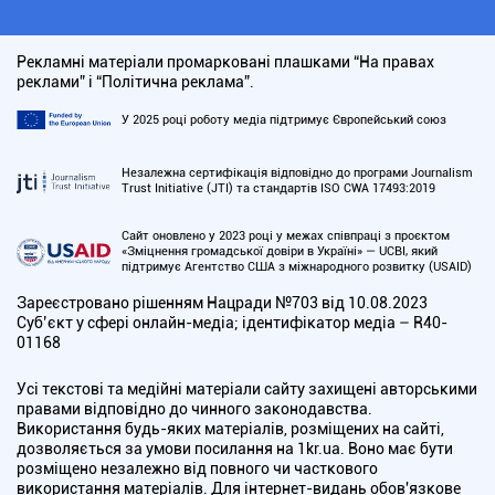
Рекламні матеріали промарковані плашками “На правах
реклами” і “Політична реклама”.
У 2025 році роботу медіа підтримує Європейський союз
Незалежна сертифікація відповідно до програми Journalism
Trust Initiative (JTI) та стандартів ISO CWA 17493:2019
Сайт оновлено у 2023 році у межах співпраці з проєктом
«Зміцнення громадської довіри в Україні» — UCBI, який
підтримує Агентство США з міжнародного розвитку (USAID)
Зареєстровано рішенням Нацради №703 від 10.08.2023
Cуб’єкт у сфері онлайн-медіа; ідентифікатор медіа – R40-
01168
Усі текстові та медійні матеріали сайту захищені авторськими
правами відповідно до чинного законодавства.
Використання будь-яких матеріалів, розміщених на сайті,
дозволяється за умови посилання на 1kr.ua. Воно має бути
розміщено незалежно від повного чи часткового
використання матеріалів. Для інтернет-видань обов'язкове