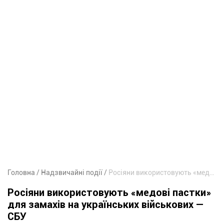
Головна
Надзвичайні події
Росіяни використовують «медові пастки» для замахів на українських військових — СБУ
Росіяни використовують «медові пастки»
для замахів на українських військових —
СБУ