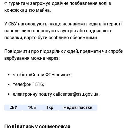
Фігурантам загрожує довічне позбавлення волі з
конфіскацією майна.
У СБУ наголошують: якщо незнайомі люди в інтернеті
наполегливо пропонують зустріч або надсилають
посилки, варто бути особливо обережними.
Повідомити про підозрілих людей, предмети чи спроби
вербування можна через:
чатбот «Спали ФСБшника»;
телефон 1516;
електронну пошту callcenter@ssu.gov.ua.
СБУ
ФСБ
1кр
медові пастки
Поділитись у соцмережах