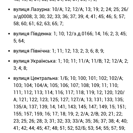
вулиця Лазурна: 10/А; 12; 12/А; 13; 19; 2; 24; 25; 26/
з/д0008; 3; 30; 32; 33; 36; 37; 39; 4; 41; 45; 46; 5; 57;
58; 60; 61; 62; 63; 65; 7;
вулиця Південна: 1; 10; 12/з.д.0166; 14; 16; 2; 3; 45;
5; 64;
вулиця Північна: 1; 11; 12; 13; 2; 3; 6; 8; 9;
вулиця Українська: 1; 10; 11; 11/А; 11/В; 12; 12/А; 2;
3; 4; 8;
вулиця Центральна: 1/Б; 10; 100; 101; 102; 102/А;
103; 104; 104/А; 105; 106; 107; 108; 109; 11; 110;
111; 112; 113; 114; 116; 117; 118; 119; 12; 120; 120/
А; 121; 122; 123; 125; 127; 127/А; 13; 131; 133; 135;
135/А; 137; 139; 14; 141; 143; 145; 147; 149; 15; 151;
155; 157; 159; 16; 17; 18; 19; 2; 2/А; 2/В; 20; 21; 22;
23; 25; 26; 28; 3; 31; 32; 33; 33/А; 35; 36; 37; 38; 4; 40;
41; 42; 44; 45; 47; 48; 51; 52; 52/Б; 53; 54; 55; 57; 59;