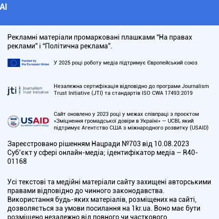
АІ
Рекламні матеріали промарковані плашками “На правах
реклами” і “Політична реклама”.
У 2025 році роботу медіа підтримує Європейський союз
Незалежна сертифікація відповідно до програми Journalism
Trust Initiative (JTI) та стандартів ISO CWA 17493:2019
Сайт оновлено у 2023 році у межах співпраці з проєктом
«Зміцнення громадської довіри в Україні» — UCBI, який
підтримує Агентство США з міжнародного розвитку (USAID)
Зареєстровано рішенням Нацради №703 від 10.08.2023
Cуб’єкт у сфері онлайн-медіа; ідентифікатор медіа – R40-
01168
Усі текстові та медійні матеріали сайту захищені авторськими
правами відповідно до чинного законодавства.
Використання будь-яких матеріалів, розміщених на сайті,
дозволяється за умови посилання на 1kr.ua. Воно має бути
розміщено незалежно від повного чи часткового