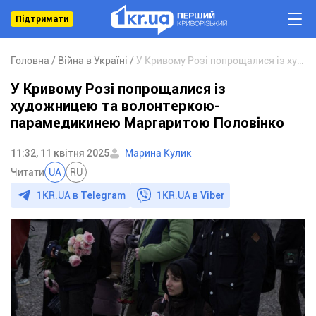
Підтримати
Головна
Війна в Україні
У Кривому Розі попрощалися із художницею та волонтеркою-парамедикинею Маргаритою Половінко
У Кривому Розі попрощалися із
художницею та волонтеркою-
парамедикинею Маргаритою Половінко
11:32, 11 квітня 2025
Марина Кулик
Читати
UA
RU
1KR.UA в
Telegram
1KR.UA в
Viber