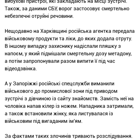
вибухові пристрої, які закладають на місці зустрічі.
Також, за даними СБУ, ворог застосовує смертельно
небезпечні отруйні речовини.
Нещодавно на Харківщині російська агентка передала
військовому продукти та ліки, до яких додала отруту.
В іншому випадку захиснику надіслали пляшку з
напоєм, у який підмішали смертельну дозу метадону,
а потім запропонували разом випити її під час
відеодзвінка.
А у Запоріжжі російські спецслужби виманили
військового до промислової зони під приводом
зустрічі з дівчиною із сайту знайомств. Замість неї на
чоловіка напав кілер із ножем. Нападника затримали,
а також встановили жінку, яка листувалася із
військовим під вигаданим ім'ям.
За фактами таких злочинів тривають розслідування.