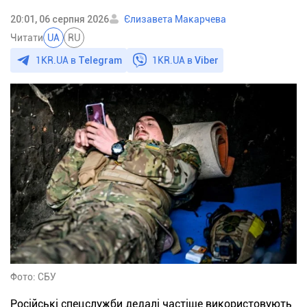
20:01, 06 серпня 2026
Єлизавета Макарчева
Читати
UA
RU
1KR.UA в
Telegram
1KR.UA в
Viber
Фото: СБУ
Російські спецслужби дедалі частіше використовують