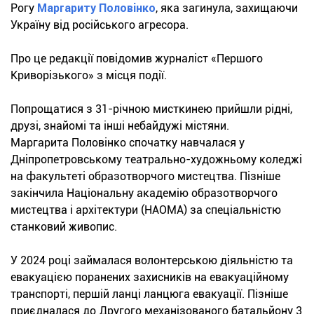
Рогу
Маргариту Половінко
, яка загинула, захищаючи
Україну від російського агресора.
Про це редакції повідомив журналіст «Першого
Криворізького» з місця події.
Попрощатися з 31-річною мисткинею прийшли рідні,
друзі, знайомі та інші небайдужі містяни.
Маргарита Половінко спочатку навчалася у
Дніпропетровському театрально-художньому коледжі
на факультеті образотворчого мистецтва. Пізніше
закінчила Національну академію образотворчого
мистецтва і архітектури (НАОМА) за спеціальністю
станковий живопис.
У 2024 році займалася волонтерською діяльністю та
евакуацією поранених захисників на евакуаційному
транспорті, першій ланці ланцюга евакуації. Пізніше
приєдналася до Другого механізованого батальйону 3