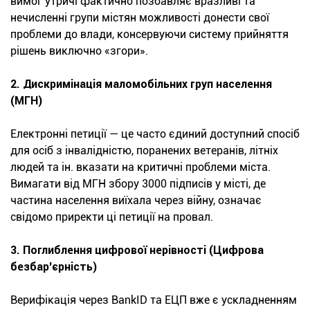
вимог утричі фактично позбавляє вразливі та
нечисленні групи містян можливості донести свої
проблеми до влади, консервуючи систему прийняття
рішень виключно «згори».
2. Дискримінація маломобільних груп населення
(МГН)
Електронні петиції — це часто єдиний доступний спосіб
для осіб з інвалідністю, поранених ветеранів, літніх
людей та ін. вказати на критичні проблеми міста.
Вимагати від МГН збору 3000 підписів у місті, де
частина населення виїхала через війну, означає
свідомо приректи ці петиції на провал.
3. Поглиблення цифрової нерівності (Цифрова
безбар'єрність)
Верифікація через BankID та ЕЦП вже є ускладненням