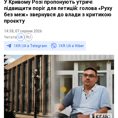
У Кривому Розі пропонують утричі
підвищити поріг для петицій: голова «Руху
без меж» звернувся до влади з критикою
проєкту
14:38, 07 серпня 2026
Читати
UA
RU
1KR.UA в
Telegram
1KR.UA в
Viber