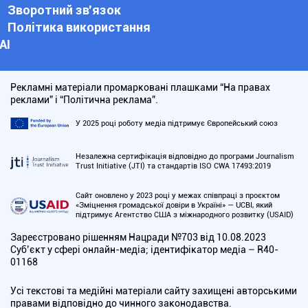
Зворотний зв'язок
Політика використання
АІ
Рекламні матеріали промарковані плашками “На правах
реклами” і “Політична реклама”.
У 2025 році роботу медіа підтримує Європейський союз
Незалежна сертифікація відповідно до програми Journalism
Trust Initiative (JTI) та стандартів ISO CWA 17493:2019
Сайт оновлено у 2023 році у межах співпраці з проєктом
«Зміцнення громадської довіри в Україні» — UCBI, який
підтримує Агентство США з міжнародного розвитку (USAID)
Зареєстровано рішенням Нацради №703 від 10.08.2023
Cуб’єкт у сфері онлайн-медіа; ідентифікатор медіа – R40-
01168
Усі текстові та медійні матеріали сайту захищені авторськими
правами відповідно до чинного законодавства.