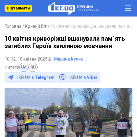
Підтримати
Головна
Кривий Ріг
10 квітня криворіжці вшанували пам`ять загиблих Героїв хвилиною мовчання
10 квітня криворіжці вшанували пам`ять
загиблих Героїв хвилиною мовчання
10:12, 10 квітня 2025
Марина Кулик
Читати
UA
RU
1KR.UA в
Telegram
1KR.UA в
Viber