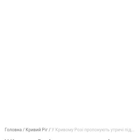
Головна
Кривий Ріг
У Кривому Розі пропонують утричі підвищити поріг для петицій: голова «Руху без меж» звернувся до влади з критикою проєкту