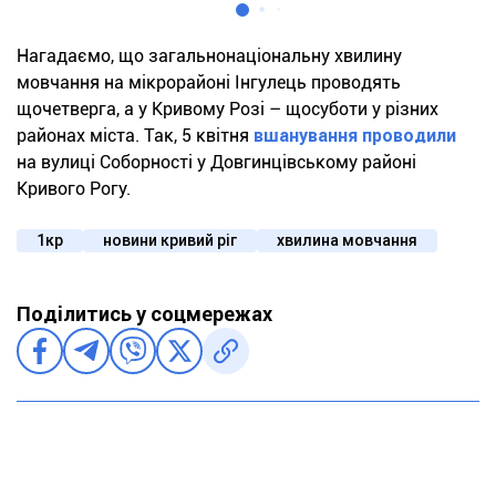
Нагадаємо, що загальнонаціональну хвилину
мовчання на мікрорайоні Інгулець проводять
щочетверга, а у Кривому Розі – щосуботи у різних
районах міста. Так, 5 квітня
вшанування проводили
на вулиці Соборності у Довгинцівському районі
Кривого Рогу.
1кр
новини кривий ріг
хвилина мовчання
Поділитись у соцмережах