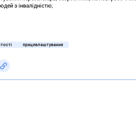
юдей з інвалідністю;
ятості
працевлаштування