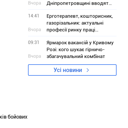
Вчора
Дніпропетровщині вводять
заборону на вилов
14:41
Ерготерапевт, кошторисник,
газорізальник: актуальні
Вчора
професії ринку праці
Дніпропетровщини в серпні
09:31
Ярмарок вакансій у Кривому
Розі: кого шукає гірничо-
Вчора
збагачувальний комбінат
Усі новини
ків бойових