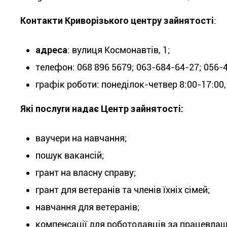
Контакти Криворізького центру зайнятості
:
адреса
: вулиця Космонавтів, 1;
телефон
:
068 896 5679; 063-684-64-27; 056-
графік роботи
:
понеділок-четвер 8:00-17:00,
Які послуги надає Центр зайнятості:
ваучери на навчання;
пошук вакансій;
грант на власну справу;
грант для ветеранів та членів їхніх сімей;
навчання для ветеранів;
компенсації для роботодавців за працевлашту