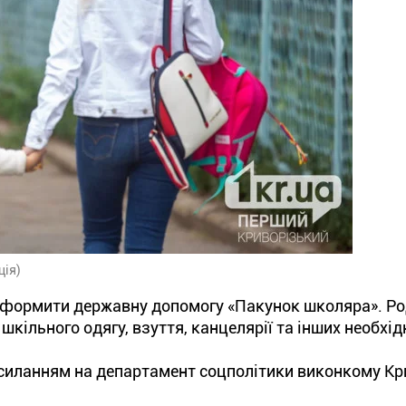
ція)
оформити державну допомогу «Пакунок школяра». Р
шкільного одягу, взуття, канцелярії та інших необхід
силанням на департамент соцполітики виконкому Кр