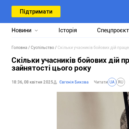
Підтримати
Новини
Історія
Спецпроєкт
Головна
Суспільство
Скільки учасників бойових дій прац
Скільки учасників бойових дій 
зайнятості цього року
18:36, 08 квітня 2025
Євгенія Бикова
Читати
UA
RU