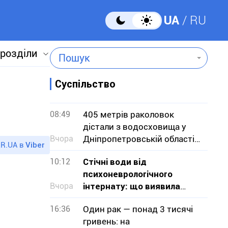
UA
RU
 розділи
Пошук
Суспільство
08:49
405 метрів раколовок
дістали з водосховища у
Вчора
Дніпропетровській області
R.UA в
Viber
— чим вони небезпечні
10:12
Стічні води від
психоневрологічного
Вчора
інтернату: що виявила
перевірка на Криворіжжі
16:36
Один рак — понад 3 тисячі
гривень: на