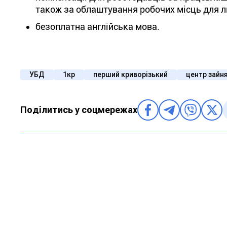
також за облаштування робочих місць для л
безоплатна англійська мова.
УБД
1кр
перший криворізький
центр зайн
Поділитись у соцмережах