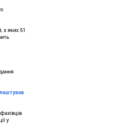
го
, з яких 51
вить
адання
лаштував
 фахівців
ії у