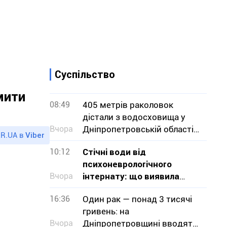
Суспільство
мити
08:49
405 метрів раколовок
дістали з водосховища у
Вчора
Дніпропетровській області
R.UA в
Viber
— чим вони небезпечні
10:12
Стічні води від
психоневрологічного
Вчора
інтернату: що виявила
перевірка на Криворіжжі
16:36
Один рак — понад 3 тисячі
гривень: на
Вчора
Дніпропетровщині вводять