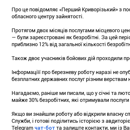
Про це повідомляє «Перший Криворізький» з по
обласного центру зайнятості.
Протягом двох місяців послугами місцевого цент
— були зареєстровані як безробітні. За цей пе
приблизно 12% від загальної кількості безробіт
Також двоє учасників бойових дій проходили п
Інформаціїї про березневу роботу наразі не оп
безплатних державних послуг різним верствам 
Нагадаємо, раніше ми писали, що у січні та лю
майже 30% безробітних, які отримували послуги
Якщо ви знайшли роботу або відкрили власну с
Служби, і готові поділитись історією з авдитор
Telegram
чат-бот
та залиште контакти, ми із В