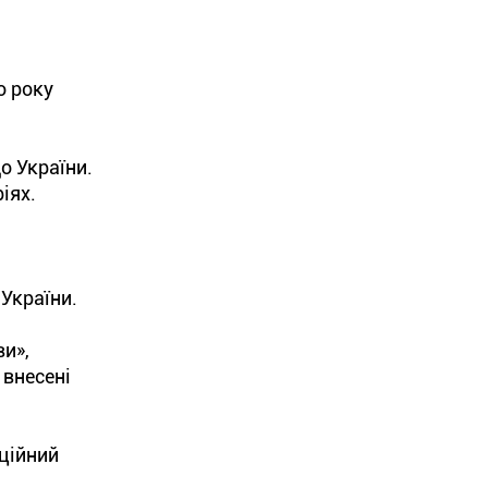
о року
о України.
іях.
України.
ви»,
 внесені
ційний