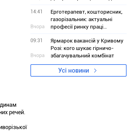
заборону на вилов
14:41
Ерготерапевт, кошторисник,
газорізальник: актуальні
Вчора
професії ринку праці
Дніпропетровщини в серпні
09:31
Ярмарок вакансій у Кривому
Розі: кого шукає гірничо-
Вчора
збагачувальний комбінат
Усі новини
одинам
них речей.
иворізької