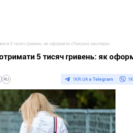
мати 5 тисяч гривень: як оформити «Пакунок школяра»
отримати 5 тисяч гривень: як офор
1KR.UA в
Telegram
1K
RU