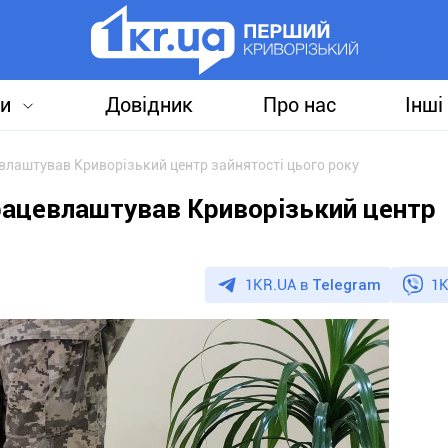
и
Довідник
Про нас
Інші
евлаштував Криворізький центр зайнятості цього року
працевлаштував Криворізький центр
1KR.UA в
Telegram
1K