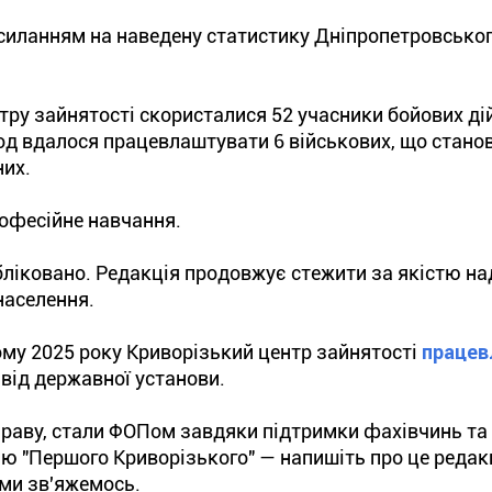
силанням на наведену статистику Дніпропетровсько
ру зайнятості скористалися 52 учасники бойових дій
ріод вдалося працевлаштувати 6 військових, що стано
них.
рофесійне навчання.
убліковано. Редакція продовжує стежити за якістю н
населення.
тому 2025 року Криворізький центр зайнятості
працев
 від державної установи.
праву, стали ФОПом завдяки підтримки фахівчинь та
ією "Першого Криворізького" — напишіть про це редакц
ами зв'яжемось.