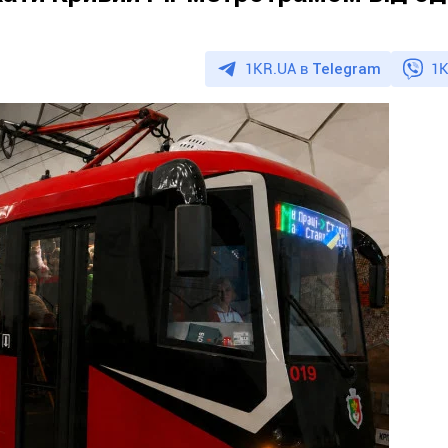
1KR.UA в
Telegram
1K