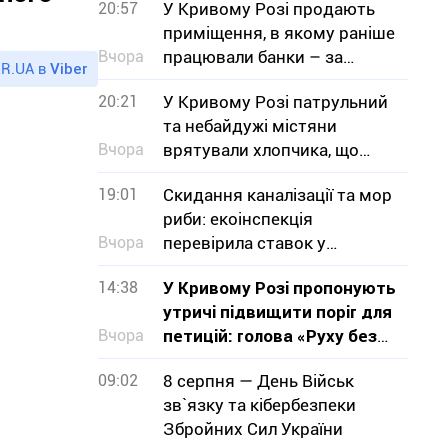
20:57
У Кривому Розі продають
приміщення, в якому раніше
Вчора
працювали банки – за
R.UA в
Viber
скільки мільйонів гривень
20:21
У Кривому Розі патрульний
та небайдужі містяни
Вчора
врятували хлопчика, що
тонув
19:01
Скидання каналізації та мор
риби: екоінспекція
Вчора
перевірила ставок у
Кривому Розі
14:38
У Кривому Розі пропонують
утричі підвищити поріг для
Вчора
петицій: голова «Руху без
меж» звернувся до влади з
09:02
8 серпня — День Військ
критикою проєкту
зв`язку та кібербезпеки
Збройних Сил України