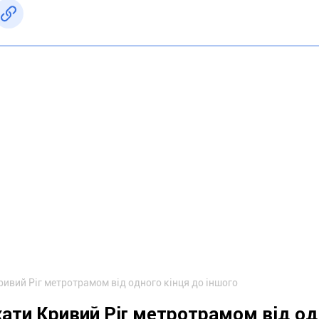
ривий Ріг метротрамом від одного кінця до іншого
їхати Кривий Ріг метротрамом від о