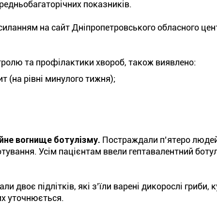
редньобагаторічних показників.
силанням на сайт Дніпропетровського обласного цен
ролю та профілактики хвороб, також виявлено:
т (на рівні минулого тижня);
йне вогнище ботулізму.
Постраждали п’ятеро людей,
тування. Усім пацієнтам ввели гептавалентний ботул
и двоє підлітків, які з’їли варені дикорослі гриби, к
их уточнюється.