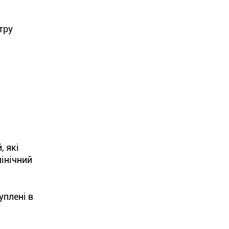
тру
 які
інічний
уплені в