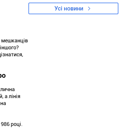
Усі новини
і мешканців
 іншого?
ізнатися,
ро
улична
 а лінія
ина
1986 році.