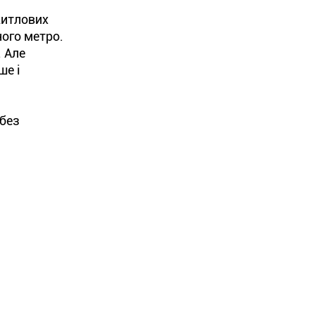
житлових
ого метро.
. Але
ше і
 без