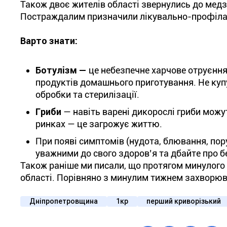
Також двоє жителів області звернулись до медз
Постраждалим призначили лікувально-профілак
Варто знати:
Ботулізм
—
це небезпечне харчове отруєння
продуктів домашнього приготування. Не купуй
обробки та стерилізації.
Гриби
— навіть варені дикорослі гриби можут
ринках — це загрожує життю.
При появі симптомів (нудота, блювання, пор
уважними до свого здоров’я та дбайте про б
Також раніше ми писали, що протягом минулог
області. Порівняно з минулим тижнем захворюв
Дніпропетровщина
1кр
перший криворізький