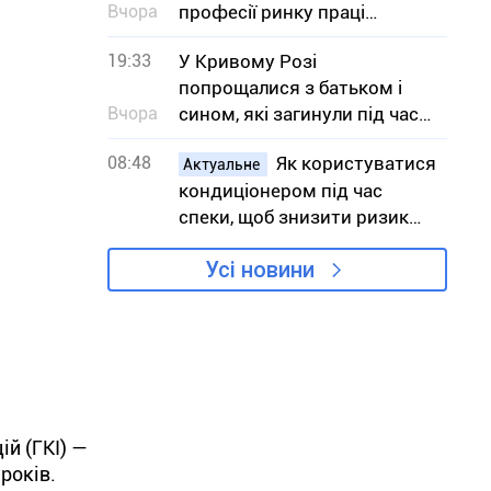
Вчора
професії ринку праці
Дніпропетровщини в серпні
19:33
У Кривому Розі
попрощалися з батьком і
Вчора
сином, які загинули під час
атаки на АЗС
08:48
Як користуватися
Актуальне
кондиціонером під час
спеки, щоб знизити ризик
вимушених відключень
Усі новини
світла
й (ГКІ) —
років.