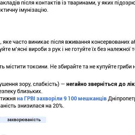
акладів після контактів із тваринами, у яких підозр
тичну імунізацію.
, яке часто виникає після вживання консервованих а
те м’ясні вироби з рук і не готуйте їх без належної 
ь містити токсини. Не збирайте та не купуйте гриби 
ушення зору, слабкість) —
негайно зверніться до лі
езпеку близьких.
о тижня
на ГРВІ захворіли 9 100 мешканців
Дніпропет
аність знизилася на 20%.
захворюваність