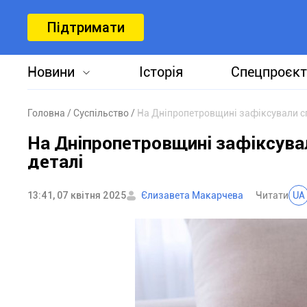
Підтримати
Новини
Історія
Спецпроєкт
Головна
Суспільство
На Дніпропетровщині зафіксували сп
На Дніпропетровщині зафіксувал
деталі
13:41, 07 квітня 2025
Єлизавета Макарчева
Читати
UA