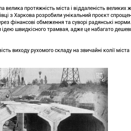
 велика протяжність міста і віддаленість великих 
івці з Харкова розробили унікальний проєкт спрощен
ерез фінансові обмеження та суворі радянські норми
и ідею швидкісного трамвая, адже це набагато дешев
ть виходу рухомого складу на звичайні колії міста