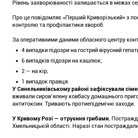
Рівень захворюваності залишається в межах се
Про це повідомляє «Перший Криворізький» з по
контролю та профілактики хвороб.
За оперативними даними обласного центру конт
4 випадки підозри на гострий вірусний гепати
6 випадків підозри на кашлюк;
2 — на кір;
1 випадок правця.
У Синельниківському районі зафіксували сіме
вживали сиров’ялену ковбасу домашнього приго
антитоксин. Тривають протиепідемічні заходи.
У Кривому Розі — отруєння грибами.
Постраждал
Хмельницькій області. Наразі стан постраждал