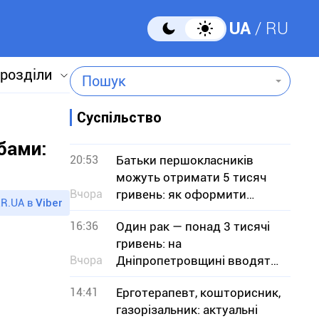
UA
RU
 розділи
Пошук
Суспільство
бами:
20:53
Батьки першокласників
можуть отримати 5 тисяч
Вчора
гривень: як оформити
R.UA в
Viber
«Пакунок школяра»
16:36
Один рак — понад 3 тисячі
гривень: на
Вчора
Дніпропетровщині вводять
заборону на вилов
14:41
Ерготерапевт, кошторисник,
газорізальник: актуальні