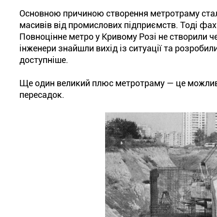
Основною причиною створення метротраму стала
масивів від промислових підприємств. Тоді фах
Повноцінне метро у Кривому Розі не створили ч
інженери знайшли вихід із ситуації та розробил
доступніше.
Ще один великий плюс метротраму — це можливіс
пересадок.