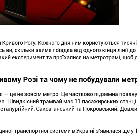
Кривого Рогу. Кожного дня ним користуються тисяч
ь ви, скільки займе поїздка від одного кінця лінії до
кий експеримент та проїхалися на метротрамі, щоб д
ивому Розі та чому не побудували мет
і — це не зовсім метро. Це частково підземна позав
а. Швидкісний трамвай має 11 пасажирських станцій,
Металургійний, Саксаганський та Покровський. Довж
диної транспортної системи в Україні з'явилася ще у 