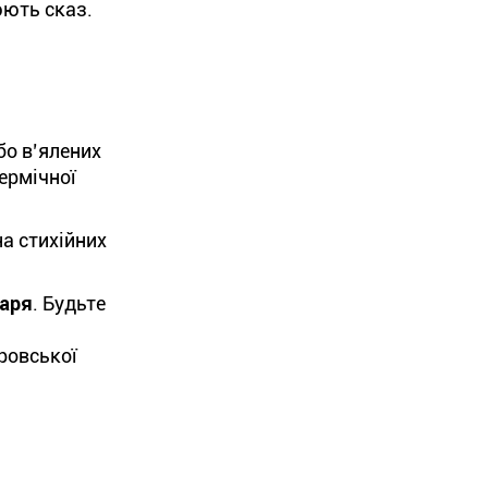
юють сказ.
бо в’ялених
термічної
на стихійних
каря
. Будьте
ровської