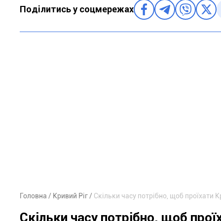
Поділитись у соцмережах
Головна
Кривий Ріг
Скільки часу потрібно, щоб проїхати К
Скільки часу потрібно, щоб про