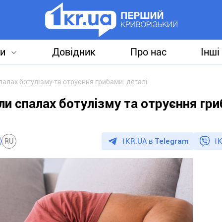
и
Довідник
Про нас
Інші
алах ботулізму та отруєння грибами: деталі
и спалах ботулізму та отруєння гри
1KR.UA в
Telegram
1K
RU