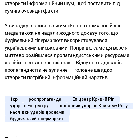
створити інформаційний шум, щоб поставити під
сумнів очевидні факти.
У випадку з криворізьким «Епіцентром» російські
медіа також не надали жодного доказу того, що
будівельний гіпермаркет використовувався
українськими військовими. Попри це, саме ця версія
миттєво розійшлася пропагандистськими ресурсами
як нібито встановлений факт. Відсутність доказів
пропагандистів не зупиняє — головне швидко
створити потрібний інформаційний наратив.
1кр
роспропаганда
Епіцентр Кривий Ріг
удар по Епіцентру
дроновий удар по Кривому Рогу
наслідки ударів дронами
будівельний гіпермаркет