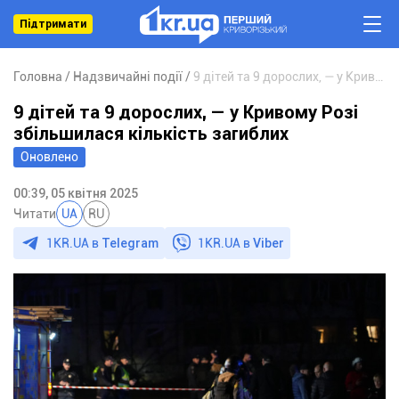
Підтримати
Головна
Надзвичайні події
9 дітей та 9 дорослих, — у Кривому Розі збільшилася кількість загиблих
9 дітей та 9 дорослих, — у Кривому Розі
збільшилася кількість загиблих
Оновлено
00:39, 05 квітня 2025
Читати
UA
RU
1KR.UA в
Telegram
1KR.UA в
Viber