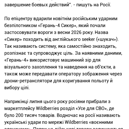
завершение боевых действий". - пишуть на Росії.
По епіцентру вдарили новітнім російським ударним
безпілотником «Герань-4 Сикер», який почали
застосовувати вороги з весни 2026 року. Назва
«Сикер» походить від англійського seeker («шукач»).
Так називають систему, яка самостійно знаходить,
розпізнає та супроводжує ціль. За наявними даними,
«Герань-4» використовує машинний зір для
візуального захоплення та наведення на об'єкти, а
також може передавати оператору зображення через
дрони-ретранслятори для коригування польоту й
вибору цілі.
Наприкінці липня цього року росіяни прибрали з
маркетплейсу Wildberries розділ «Усе для СВО», де
було 200 тисяч товарів. Водночас на росії називають
українські удари по мережі Wildberries «воєнними