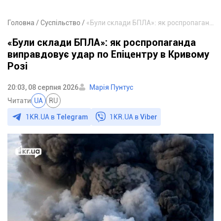
Головна
Суспільство
«Були склади БПЛА»: як роспропаганда виправдовує удар по Епіцентру в Кривому Розі
«Були склади БПЛА»: як роспропаганда
виправдовує удар по Епіцентру в Кривому
Розі
20:03, 08 серпня 2026
Марія Пунтус
Читати
UA
RU
1KR.UA в
Telegram
1KR.UA в
Viber