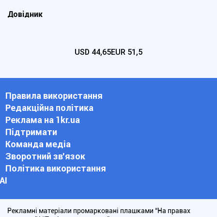
Довідник
USD
44,65
EUR
51,5
Правила використання
Редакційна політика
Реклама на 1kr.ua
Підтримати
Команда медіа
Зворотний зв'язок
Політика використання
АІ
Рекламні матеріали промарковані плашками “На правах