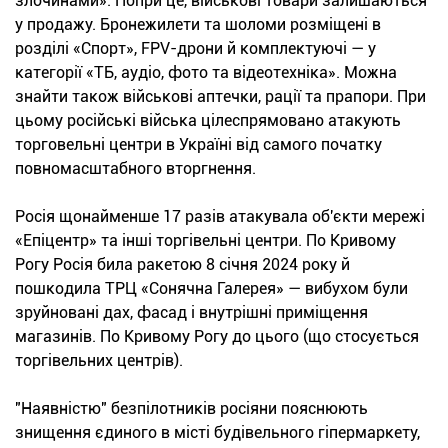
злочинами». Попри це, військові товари залишаються
у продажу. Бронежилети та шоломи розміщені в
розділі «Спорт», FPV-дрони й комплектуючі — у
категорії «ТБ, аудіо, фото та відеотехніка». Можна
знайти також військові аптечки, рації та прапори. При
цьому російські війська цілеспрямовано атакують
торговельні центри в Україні від самого початку
повномасштабного вторгнення.
Росія щонайменше 17 разів атакувала об'єкти мережі
«Епіцентр» та інші торгівельні центри. По Кривому
Рогу Росія била ракетою 8 січня 2024 року й
пошкодила ТРЦ «Сонячна Галерея» — вибухом були
зруйновані дах, фасад і внутрішні приміщення
магазинів. По Кривому Рогу до цього (що стосується
торгівельних центрів).
"Наявністю" безпілотників росіяни пояснюють
знищення єдиного в місті будівельного гіпермаркету,