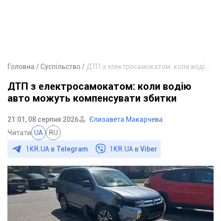
Головна
Суспільство
ДТП з електросамокатом: коли водію авто можуть компенсувати збитки
ДТП з електросамокатом: коли водію
авто можуть компенсувати збитки
21:01, 08 серпня 2026
Єлизавета Макарчева
Читати
UA
RU
1KR.UA в
Telegram
1KR.UA в
Viber