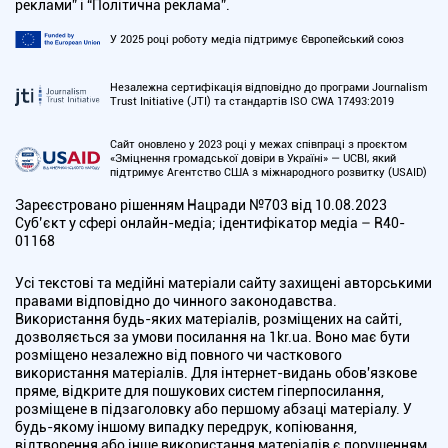
реклами” і “Політична реклама”.
У 2025 році роботу медіа підтримує Європейський союз
Незалежна сертифікація відповідно до програми Journalism
Trust Initiative (JTI) та стандартів ISO CWA 17493:2019
Сайт оновлено у 2023 році у межах співпраці з проєктом
«Зміцнення громадської довіри в Україні» — UCBI, який
підтримує Агентство США з міжнародного розвитку (USAID)
Зареєстровано рішенням Нацради №703 від 10.08.2023
Cуб’єкт у сфері онлайн-медіа; ідентифікатор медіа – R40-
01168
Усі текстові та медійні матеріали сайту захищені авторськими
правами відповідно до чинного законодавства.
Використання будь-яких матеріалів, розміщених на сайті,
дозволяється за умови посилання на 1kr.ua. Воно має бути
розміщено незалежно від повного чи часткового
використання матеріалів. Для інтернет-видань обов'язкове
пряме, відкрите для пошукових систем гіперпосилання,
розміщене в підзаголовку або першому абзаці матеріалу. У
будь-якому іншому випадку передрук, копіювання,
відтворення або інше використання матеріалів є порушенням