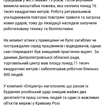
працював у місті майже 19 років. Після влучання
виникла масштабна пожежа, яка охопила понад 16
тисяч квадратних метрів. Роботу рятувальників
ускладнювали повторні повітряні тривоги та загроза
нових ударів, тому до ліквідації наслідків залучили
роботизовану техніку та безпілотники.
На момент атаки у приміщенні не було загиблих чи
постраждалих серед працівників і відвідувачів, однак
сам гіпермаркет був знищений практично вщент. За
даними Дніпропетровської обласної ради,
торговельний центр мав площу понад 11 тисяч
квадратних метрів і забезпечував роботою близько
400 людей.
У компанії «Епіцентр» наголосили, що разом із
будівлею російський удар знищив майже два
десятиліття праці сотень людей та один із важливих
об'єктів мережі у Кривому Розі.